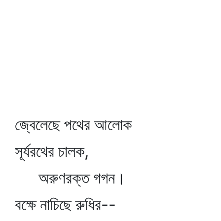
জ্বেলেছে পথের আলোক
সূর্যরথের চালক,
অরুণরক্ত গগন।
বক্ষে নাচিছে রুধির--