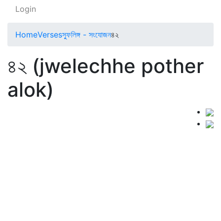
Login
Home
Verses
স্ফুলিঙ্গ - সংযোজন
৪২
৪২ (jwelechhe pother
alok)