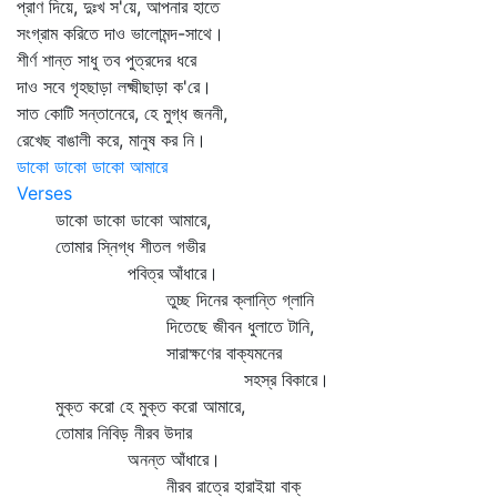
প্রাণ দিয়ে, দুঃখ স'য়ে, আপনার হাতে
সংগ্রাম করিতে দাও ভালোমন্দ-সাথে।
শীর্ণ শান্ত সাধু তব পুত্রদের ধরে
দাও সবে গৃহছাড়া লক্ষ্মীছাড়া ক'রে।
সাত কোটি সন্তানেরে, হে মুগ্ধ জননী,
রেখেছ বাঙালী করে, মানুষ কর নি।
ডাকো ডাকো ডাকো আমারে
Verses
ডাকো ডাকো ডাকো আমারে,
তোমার স্নিগ্ধ শীতল গভীর
পবিত্র আঁধারে।
তুচ্ছ দিনের ক্লান্তি গ্লানি
দিতেছে জীবন ধুলাতে টানি,
সারাক্ষণের বাক্যমনের
সহস্র বিকারে।
মুক্ত করো হে মুক্ত করো আমারে,
তোমার নিবিড় নীরব উদার
অনন্ত আঁধারে।
নীরব রাত্রে হারাইয়া বাক্‌