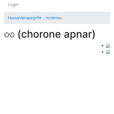
Login
Home
Verses
স্ফুলিঙ্গ - সংযোজন
৩৩
৩৩ (chorone apnar)