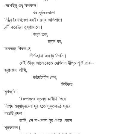
দেখেছিনু শুধু ক্ষণকাল।
খর সূর্যকরতাপে
নিষ্ঠুর বৈশাখবেলা ধরণীর রুদ্র অভিশাপে
বন্দী করেছিল তৃষ্ণাজালে।
শুষ্ক তরু,
ম্লান বন,
অবসন্ন পিককণ্ঠ,
শীর্ণচ্ছায়া অরণ্য নির্জন।
সেই তীব্র আলোকেতে দেখিলাম দীপ্ত মূর্তি তার--
জ্বালাময় আঁখি,
বর্ণচ্ছটাহীন বেশ,
নির্বিকার,
মুখচ্ছবি।
বিরলপল্লব স্তব্ধ বনবীথি 'পরে
নিঃশব্দ মধ্যাহ্নবেলা দূর হতে মুক্তকণ্ঠ স্বরে
করেছি বন্দনা।
জানি, সে না-শোনা সুর গেছে ভেসে
শূন্যতলে।