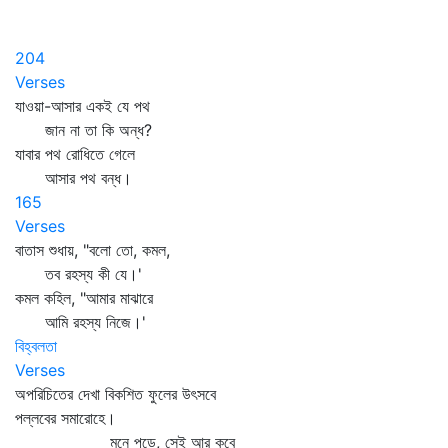
204
Verses
যাওয়া-আসার একই যে পথ
জান না তা কি অন্ধ?
যাবার পথ রোধিতে গেলে
আসার পথ বন্ধ।
165
Verses
বাতাস শুধায়, "বলো তো, কমল,
তব রহস্য কী যে।'
কমল কহিল, "আমার মাঝারে
আমি রহস্য নিজে।'
বিহ্বলতা
Verses
অপরিচিতের দেখা বিকশিত ফুলের উৎসবে
পল্লবের সমারোহে।
মনে পড়ে, সেই আর কবে