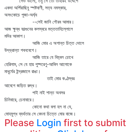
সেও ভালো, তবু সে তো তাহারই উদ্দেশে
একদা অর্পিয়াছিনু স্পষ্টবাণী, সত্য নমস্কার,
অসংকোচে পূজা-অর্ঘ্য
--সেই জানি গৌরব আমার।
আজ ক্ষুব্ধ ফাল্গুনের কলস্বরে মত্ততাহিল্লোলে
মদির আকাশ।
আজি মোর এ অশান্ত চিত্ত দোলে
উদ্‌ভ্রান্ত পবনবেগে।
আজি তারে যে বিহ্বল চোখে
হেরিলাম, সে যে হায় পুষ্পরেণু-আবিল আলোকে
মাধুর্যের ইন্দ্রজালে রাঙা।
তাই মোর কণ্ঠস্বর
আবেগে জড়িত রুদ্ধ।
পাই নাই শান্ত অবসর
চিনিবারে, চেনাবারে।
কোনো কথা বলা হল না যে,
মোহমুগ্ধ ব্যর্থতার সে বেদনা চিত্তে মোর বাজে।
Please
Login
first to submit