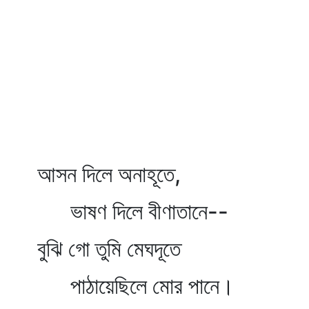
আসন দিলে অনাহূতে,
ভাষণ দিলে বীণাতানে--
বুঝি গো তুমি মেঘদূতে
পাঠায়েছিলে মোর পানে।