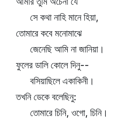
আমার তুমি অচেনা যে
সে কথা নাহি মানে হিয়া,
তোমারে কবে মনোমাঝে
জেনেছি আমি না জানিয়া।
ফুলের ডালি কোলে দিনু--
বসিয়াছিলে একাকিনী।
তখনি ডেকে বলেছিনু:
তোমারে চিনি, ওগো, চিনি।