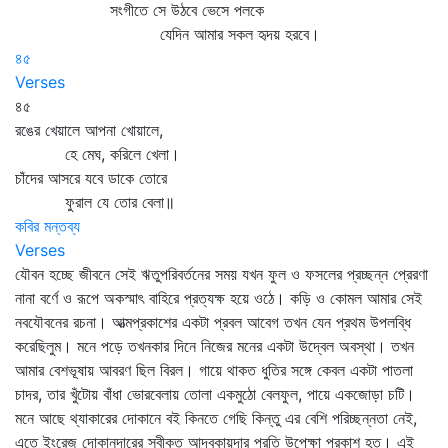
সংগীতে সে উঠবে ভেসে পলকে
যেদিন আমার সকল হৃদয় হরবে।
৪৫
Verses
৪৫
রঙের খেয়ালে আপনা খোয়ালে,
হে মেঘ, করিলে খেলা।
চাঁদের আসরে যবে ডাকে তোরে
ফুরাল যে তোর বেলা॥
কবির মন্তব্য
Verses
যৌবন হচ্ছে জীবনে সেই ঋতুপরিবর্তনের সময় যখন ফুল ও ফসলের প্রচ্ছন্ন প্রেরণা
নানা বর্ণে ও রূপে অকস্মাৎ বাহিরে প্রত্যক্ষ হয়ে ওঠে। কড়ি ও কোমল আমার সেই
নবযৌবনের রচনা। আত্মপ্রকাশের একটা প্রবল আবেগ তখন যেন প্রথম উপলব্ধি
করেছিলুম। মনে পড়ে তখনকার দিনে নিজের মনের একটা উদ্বেল অবস্থা। তখন
আমার বেশভূষায় আবরণ ছিল বিরল। গায়ে থাকত ধুতির সঙ্গে কেবল একটা পাতলা
চাদর, তার খুঁটোয় বাঁধা ভোরবেলায় তোলা একমুঠো বেলফুল, পায়ে একজোড়া চটি।
মনে আছে থ্যাকারের দোকানে বই কিনতে গেছি কিন্তু এর বেশি পরিচ্ছন্নতা নেই,
এতে ইংরেজ দোকানদারের স্বীকৃত আদবকায়দার প্রতি উপেক্ষা প্রকাশ হত। এই