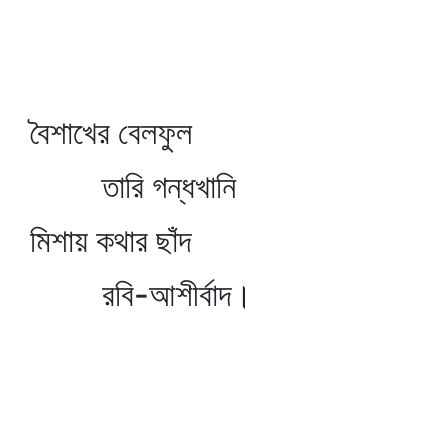
বৈশাখের বেলফুল
তারি গন্ধখানি
মিশায় কথার ছাঁদ
রবি-আশীর্বাদ।