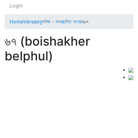
Login
Home
Verses
স্ফুলিঙ্গ - অপ্রচলিত সংগ্রহ
৬৭
৬৭ (boishakher
belphul)