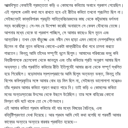
আত্মবিস্মৃত বেআইনী প্রমত্ততা কড়ি ও কোমলের কবিতায় অবাধে প্রকাশ পেয়েছিল।
এই প্রসঙ্গে একটা কথা মনে রাখতে হবে এই রীতির কবিতা তখনো প্রচলিত ছিল না।
সেইজন্যেই কাব্যবিশারদ প্রভৃতি সাহিত্যবিচারকদের কাছ থেকে কটুভাষায় ভর্ৎসনা
সহ্য করেছিলুম। সে-সব যে উপেক্ষা করেছি অনায়াসে সে কেবল যৌবনের তেজে।
আপনার মধ্যে থেকে যা প্রকাশ পাচ্ছিল, সে আমার কাছেও ছিল নূতন এবং
আন্তরিক। তখন হেম বাঁড়ুজ্জে এবং নবীন সেন ছাড়া এমন কোনো দেশপ্রসিদ্ধ কবি
ছিলেন না যাঁরা নূতন কবিদের কোনো-একটা কাব্যরীতির বাঁধা পথে চালনা করতে
পারতেন। কিন্তু আমি তাঁদের সম্পূর্ণই ভুলে ছিলুম। আমাদের পরিবারের বন্ধু কবি
বিহারীলালকে ছেলেবেলা থেকে জানতুম এবং তাঁর কবিতার প্রতি অনুরাগ আমার ছিল
অভ্যস্ত। তাঁর প্রবর্তিত কবিতার রীতি ইতিপূর্বেই আমার রচনা থেকে সম্পূর্ণ স্খলিত
হয়ে গিয়েছিল। বড়োদাদার স্বপ্নপ্রয়াণের আমি ছিলুম অত্যন্ত ভক্ত, কিন্তু তাঁর
বিশেষ কবিপ্রকৃতির সঙ্গে আমার বোধ হয় মিল ছিল না, সেইজন্য ভালোলাগা সত্ত্বেও
তাঁর প্রভাব আমার কবিতা গ্রহণ করতে পারে নি। তাই কড়ি ও কোমলের কবিতা
মনের অন্তঃস্তরের উৎসের থেকে উছলে উঠেছিল। তার সঙ্গে বাহিরের কোনো
মিশ্রণ যদি ঘটে থাকে তো সে গৌণভাবে।
এই আমার কবিতা প্রথম কবিতার বই যার মধ্যে বিষয়ের বৈচিত্র৻ এবং
বহির্দৃষ্টিপ্রবণতা দেখা দিয়েছে। আর প্রথম আমি সেই কথা বলেছি যা পরবর্তী আমার
কাব্যের অন্তরে অন্তরে বারবার প্রবাহিত হয়েছে--