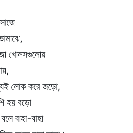
জে
মাঝে,
খোলসগুলোয়
োয়,
 লোক করে জড়ো,
য় বড়ো
হা-বাহা