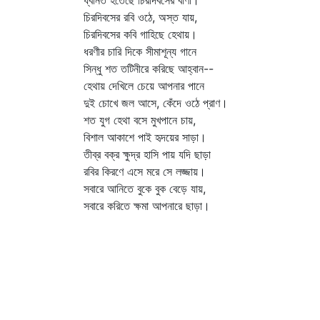
ধ্বনিত হতেছে চিরদিবসের বাণী।
চিরদিবসের রবি ওঠে, অস্ত যায়,
চিরদিবসের কবি গাহিছে হেথায়।
ধরণীর চারি দিকে সীমাশূন্য গানে
সিন্ধু শত তটিনীরে করিছে আহ্বান--
হেথায় দেখিলে চেয়ে আপনার পানে
দুই চোখে জল আসে, কেঁদে ওঠে প্রাণ।
শত যুগ হেথা বসে মুখপানে চায়,
বিশাল আকাশে পাই হৃদয়ের সাড়া।
তীব্র বক্র ক্ষুদ্র হাসি পায় যদি ছাড়া
রবির কিরণে এসে মরে সে লজ্জায়।
সবারে আনিতে বুকে বুক বেড়ে যায়,
সবারে করিতে ক্ষমা আপনারে ছাড়া।