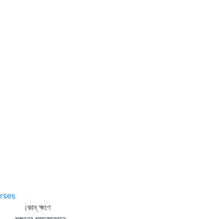
3
rses
োন্‌ ক্ষণে