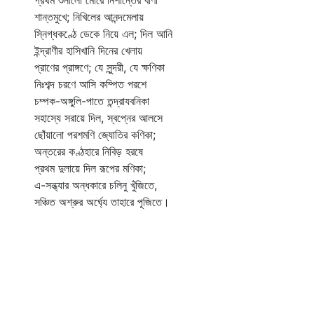
প্রথম শুনালো মোরে নিশান্তের বাণী
সৃ
শান্তমুখে; নিখিলের আনন্দমেলায়
উ
স্নিগ্ধকণ্ঠে ডেকে নিয়ে এল; দিল আনি
অত
ইন্দ্রাণীর হাসিখানি দিনের খেলায়
এক
প্রাণের প্রাঙ্গণে; যে সুন্দরী, যে ক্ষণিকা
বি
নিঃশব্দ চরণে আসি কম্পিত পরশে
স্
চম্পক-অঙ্গুলি-পাতে তন্দ্রাযবনিকা
অন
সহাস্যে সরায়ে দিল, স্বপ্নের আলসে
বি
ছোঁয়ালো পরশমণি জ্যোতির কণিকা;
স্
অন্তরের কণ্ঠহারে নিবিড় হরষে
এ
প্রথম দুলায়ে দিল রূপের মণিকা;
উচ্
এ-সন্ধ্যার অন্ধকারে চলিনু খুঁজিতে,
নি
সঞ্চিত অশ্রুর অর্ঘ্যে তাহারে পূজিতে।
দু-
রা
ন
আ
অশ
স
হে