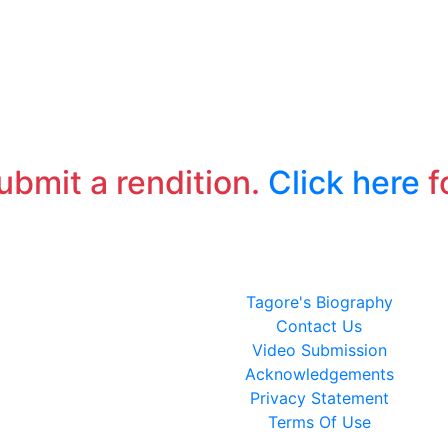
ফ
নি
অচ
ফ
জ
পব
অন
submit a rendition.
Click here
f
Tagore's Biography
Contact Us
Video Submission
Acknowledgements
Privacy Statement
Terms Of Use