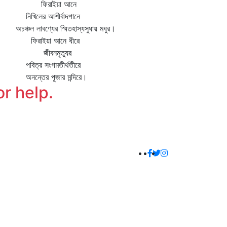
িরাইয়া আনে
খিলের আশীর্বাদপানে
ঞ্চল লাবণ্যের স্মিতহাস্যসুধায় মধুর।
িরাইয়া আনে ধীরে
ীবনমৃত্যুর
িত্র সংগমতীর্থতীরে
ন্তের পূজার মন্দিরে।
or help.