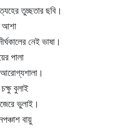
যহের তুচ্ছতার ছবি।
আশা
্ঘকালের নেই ভাষা।
য়ের পালা
এ আরোগ্যশালা।
ক্ষু বুলাই
িজেরে ভুলাই।
নপঞ্চাশ বায়ু