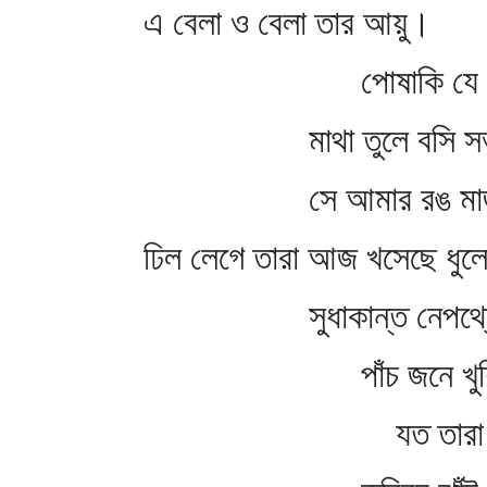
এ বেলা ও বেলা তার আয়ু।
পোষাকি যে সা
মাথা তুলে বসি সভা
সে আমার রঙ মাজা 
ঢিল লেগে তারা আজ খসেছে ধুল
সুধাকান্ত নেপথ্যেই
পাঁচ জনে খুশি হ
যত তারা বলে বা