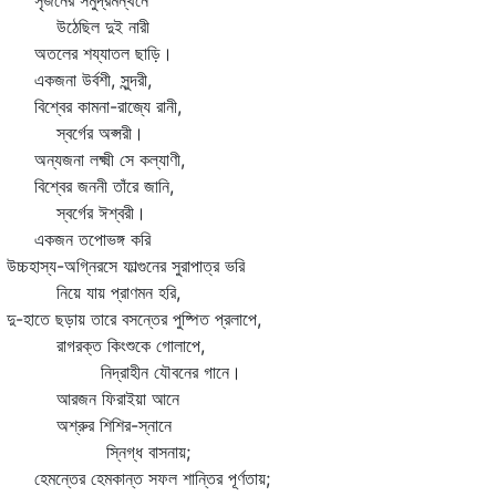
জনের সমুদ্রমন্থনে
ঠেছিল দুই নারী
লের শয্যাতল ছাড়ি।
জনা উর্বশী, সুন্দরী,
শ্বের কামনা-রাজ্যে রানী,
বর্গের অপ্সরী।
্যজনা লক্ষ্মী সে কল্যাণী,
শ্বের জননী তাঁরে জানি,
বর্গের ঈশ্বরী।
কজন তপোভঙ্গ করি
চহাস্য-অগ্নিরসে ফাল্গুনের সুরাপাত্র ভরি
য়ে যায় প্রাণমন হরি,
হাতে ছড়ায় তারে বসন্তের পুষ্পিত প্রলাপে,
গরক্ত কিংশুকে গোলাপে,
িদ্রাহীন যৌবনের গানে।
রজন ফিরাইয়া আনে
্রুর শিশির-স্নানে
্নিগ্ধ বাসনায়;
মন্তের হেমকান্ত সফল শান্তির পূর্ণতায়;