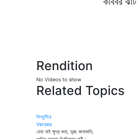
কবিবর ঝাঁট দিয়ে আ
Rendition
No Videos to show
Related Topics
সিন্ধুতীরে
Verses
হেথা নাই ক্ষুদ্র কথা, তুচ্ছ কানাকানি,