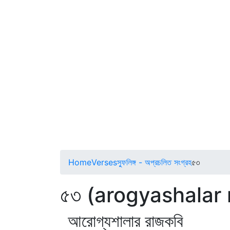
Home
Verses
স্ফুলিঙ্গ - অপ্রচলিত সংগ্রহ
৫৩
৫৩ (arogyashalar 
আরোগ্যশালার রাজকবি