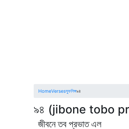
Home
Verses
স্ফুলিঙ্গ
৯৪
৯৪ (jibone tobo p
জীবনে তব প্রভাত এল