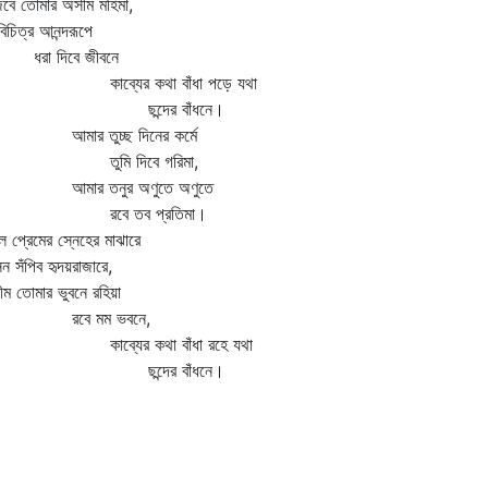
িবে তোমার অসীম মহিমা,
বিচিত্র আনন্দরূপে
া দিবে জীবনে
াব্যের কথা বাঁধা পড়ে যথা
ন্দের বাঁধনে।
ার তুচ্ছ দিনের কর্মে
ুমি দিবে গরিমা,
মার তনুর অণুতে অণুতে
বে তব প্রতিমা।
 প্রেমের স্নেহের মাঝারে
 সঁপিব হৃদয়রাজারে,
ম তোমার ভুবনে রহিয়া
বে মম ভবনে,
াব্যের কথা বাঁধা রহে যথা
ন্দের বাঁধনে।