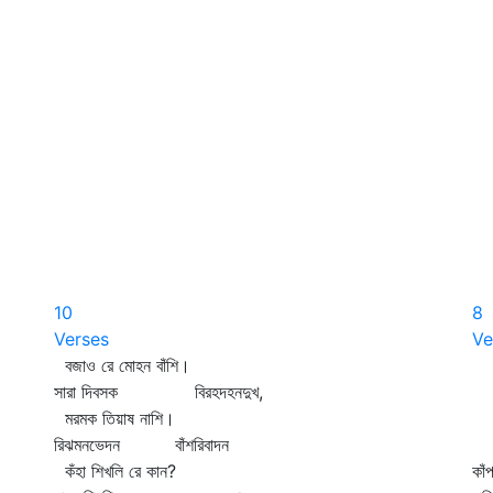
10
8
Verses
Ve
বজাও রে মোহন বাঁশি।
কা
সারা দিবসক বিরহদহনদুখ,
ছ
মরমক তিয়াষ নাশি।
পর
রিঝমনভেদন বাঁশরিবাদন
স
কঁহা শিখলি রে কান?
কাঁ