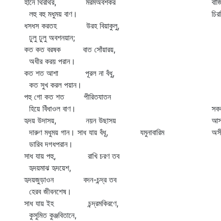
হানে থিরথির, মরমঅবশকর
বাজ
লহু বহু মধুময় বাণ।
চির
ধসধস করতহ উরহ বিয়াকুলু,
ধর
ঢুলু ঢুলু অবশনয়ান;
ক
কত কত বরষক বাত সোঁয়ারয়,
ছ
অধীর করয় পরান।
আম
কত শত আশা পূরল না বঁধু,
ত
কত সুখ করল পয়ান।
আ
পহু গো কত শত পীরিতযাতন
র
হিয়ে বিঁধাওল বাণ।
সকল
হৃদয় উদাসয়, নয়ন উছাসয়
আসন
দারুণ মধুময় গান। সাধ যায় বঁধূ, যমুনাবারিম
অসী
ডারিব দগধপরান।
র
সাধ যায় পহু, রাখি চরণ তব
ক
হৃদয়মাঝ হৃদয়েশ,
ছ
হৃদয়জুড়াওন বদন-চন্দ্র তব
হেরব জীবনশেষ।
সাধ যায় ইহ চন্দ্রমকিরণে,
কুসুমিত কুঞ্জবিতানে,