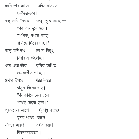
ধ্বনি তার আসে দখিন বাতাসে
ঘনভৈরবরবে।
কভু ভাবি "কাছে', কভু "দূরে আছে'--
আর কত দূরে হবে।
"পথিক, গগনে চাহো,
বাড়িছে দিনের দাহ।'
বাড়ে যদি দুখ হব না বিমুখ,
নিবাব না উৎসাহ।
ওরে ওরে ভীত তৃষিত তাপিত
জয়সংগীত গাহো।
মাথার উপরে খররবিকরে
বাড়ুক দিনের দাহ।
"কী করিবে চলে চলে
পথেই সন্ধ্যা হলে।'
প্রভাতের আশে স্নিগ্ধ বাতাসে
ঘুমাব পথের কোলে।
উদিবে অরুণ নবীন করুণ
বিহঙ্গকলরোলে।