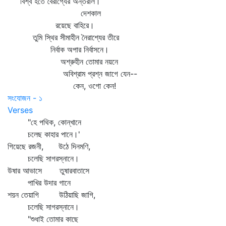
বিশ্ব হতে বৈরাগ্যের অন্তরাল।
দেশকাল
রয়েছে বাহিরে।
তুমি স্থির সীমাহীন নৈরাশ্যের তীরে
নির্বাক অপার নির্বাসনে।
অশ্রুহীন তোমার নয়নে
অবিশ্রাম প্রশ্ন জাগে যেন--
কেন, ওগো কেন!
সংযোজন - ১
Verses
"হে পথিক, কোন্‌খানে
চলেছ কাহার পানে।'
গিয়েছে রজনী, উঠে দিনমণি,
চলেছি সাগরস্নানে।
উষার আভাসে তুষারবাতাসে
পাখির উদার গানে
শয়ন তেয়াগি উঠিয়াছি জাগি,
চলেছি সাগরস্নানে।
"শুধাই তোমার কাছে