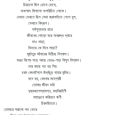
চিরচেনা ছিল চোখে চোখে,
অকস্মাৎ মিলালো অপরিচিত লোকে।
দেবতা যেখানে ছিল সেথা জ্বালাইতে গেলে ধূপ,
সেখানে বিদ্রূপ।
সর্বশূন্যতার ধারে
জীবনের পোড়ো ঘরে অবরুদ্ধ দ্বারে
দাও নাড়া;
ভিতরে কে দিবে সাড়া?
মূর্ছাতুর আঁধারের উঠিছে নিশ্বাস।
ভাঙা বিশ্বে পড়ে আছে ভেঙে-পড়া বিপুল বিশ্বাস।
তার কাছে নত হয় শির
চরম বেদনাশৈলে ঊর্ধ্বচূড় যাহার মন্দির।
মনে হয়, বেদনার মহেশ্বরী
তোমার জীবন ভরি
দুষ্করতপস্যামগ্ন, মহাবিরহিণী
মহাদুঃখে করিছেন ঋণী
চিরদয়িতরে।
তোমারে সরালো শত ফেরে