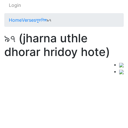
Login
Home
Verses
স্ফুলিঙ্গ
৯৭
৯৭ (jharna uthle
dhorar hridoy hote)