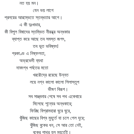
নত হয় মন।
যেন ভয় লাগে
প্রলয়ের আরম্ভেতে স্তব্ধতার আগে।
এ কী দুঃখভার,
কী বিপুল বিষাদের স্তম্ভিত নীরন্ধ্র অন্ধকার
ব্যাপ্ত করে আছে তব সমস্ত জগৎ,
তব ভূত ভবিষ্যৎ!
প্রকাণ্ড এ নিষ্ফলতা,
অভ্রভেদী ব্যথা
দাবদগ্ধ পর্বতের মতো
খররৌদ্রে রয়েছে উন্নত
লয়ে নগ্ন কালো কালো শিলাস্তূপ
ভীষণ বিরূপ।
সব সান্ত্বনার শেষে সব পথ একেবারে
মিলেছে শূন্যের অন্ধকারে;
ফিরিছ বিশ্রামহারা ঘুরে ঘুরে,
খুঁজিছ কাছের বিশ্ব মুহূর্তে যা চলে গেল দূরে;
খুঁজিছ বুকের ধন, সে আর তো নেই,
বুকের পাথর হল মুহূর্তেই।