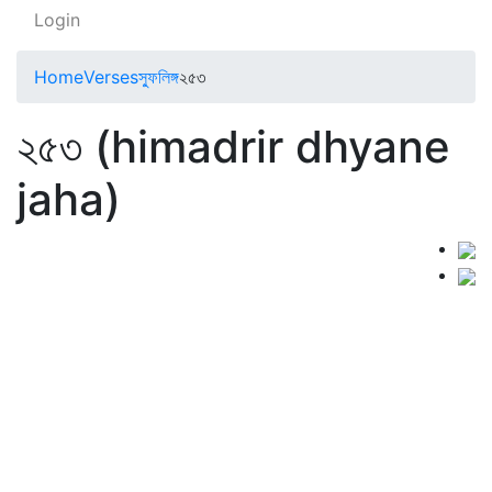
Login
Home
Verses
স্ফুলিঙ্গ
২৫৩
২৫৩ (himadrir dhyane
jaha)