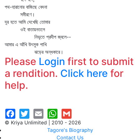
পথ-হারানোর বাজিছে বেদনা
সমীরণে।
দূর হতে আমি দেখেছি তোমার
ওই বাতায়নতলে
নিভৃতে প্রদীপ জ্বলে--
আমার এ আঁখি উৎসুক পাখি
ঝড়ের অন্ধকারে।
Please
Login
first to submit
a rendition.
Click here
for
help.
© Kriya Unlimited | 2010 - 2026
Tagore's Biography
Contact Us