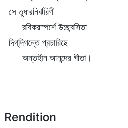
সে তুষারনির্ঝরিণী
রবিকরস্পর্শে উচ্ছ্বসিতা
দিগ্‌দিগন্তে প্রচারিছে
অন্তহীন আনন্দের গীতা।
Rendition