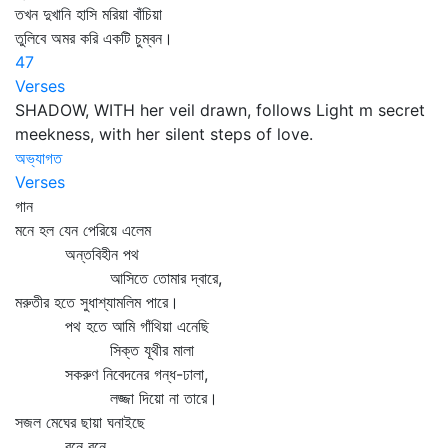
তখন দুখানি হাসি মরিয়া বাঁচিয়া
তুলিবে অমর করি একটি চুম্বন।
47
Verses
SHADOW, WITH her veil drawn, follows Light m secret
meekness, with her silent steps of love.
অভ্যাগত
Verses
গান
মনে হল যেন পেরিয়ে এলেম
অন্তবিহীন পথ
আসিতে তোমার দ্বারে,
মরুতীর হতে সুধাশ্যামলিম পারে।
পথ হতে আমি গাঁথিয়া এনেছি
সিক্ত যূথীর মালা
সকরুণ নিবেদনের গন্ধ-ঢালা,
লজ্জা দিয়ো না তারে।
সজল মেঘের ছায়া ঘনাইছে
বনে বনে,