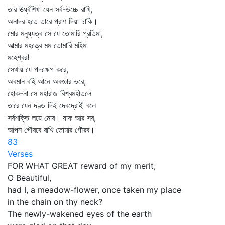
তার ঊর্ধ্বশিখা যেন সর্ব-উচ্চে রাখি,
অনাদর হতে তারে প্রাণ দিয়া ঢাকি।
মোর মনুষ্যত্ব সে যে তোমারি প্রতিমা,
আত্মার মহত্ত্বে মম তোমারি মহিমা
মহেশ্বর!
সেথায় যে পদক্ষেপ করে,
অবমান বহি আনে অবজ্ঞার ভরে,
হোক-না সে মহারাজ বিশ্বমহীতলে
তারে যেন দণ্ড দিই দেবদ্রোহী বলে
সর্বশক্তি লয়ে মোর। যাক আর সব,
আপন গৌরবে রাখি তোমার গৌরব।
83
Verses
FOR WHAT GREAT reward of my merit,
O Beautiful,
had I, a meadow-flower, once taken my place
in the chain on thy neck?
The newly-wakened eyes of the earth