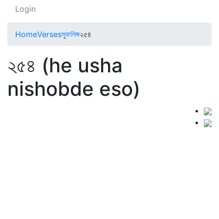
Login
Home
Verses
স্ফুলিঙ্গ
২৫৪
২৫৪ (he usha
nishobde eso)