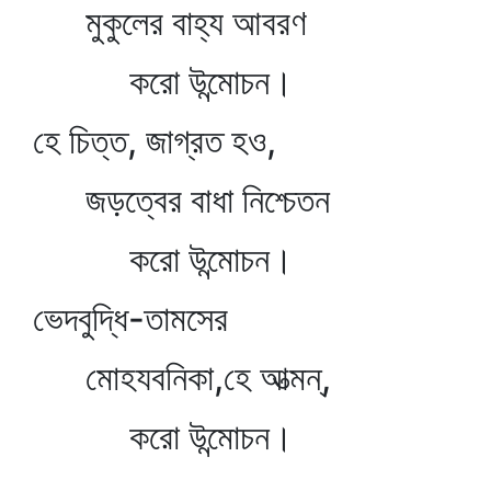
মুকুলের বাহ্য আবরণ
করো উন্মোচন।
হে চিত্ত, জাগ্রত হও,
জড়ত্বের বাধা নিশ্চেতন
করো উন্মোচন।
ভেদবুদ্ধি-তামসের
মোহযবনিকা,হে আত্মন্‌,
করো উন্মোচন।