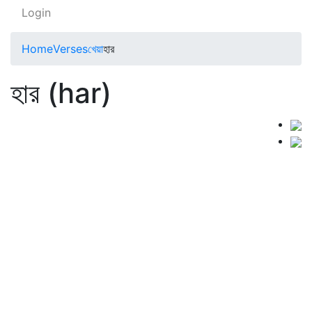
Login
Home
Verses
খেয়া
হার
হার (har)