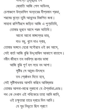
সীমন্তে সিন্দূরবিন্দু তব
জ্যোতি আজি পেল অভিনব,
চেলাঞ্চলে উদ্ভাসিল অন্তরের দীপ্যমান প্রভা,
শরমের বৃন্তে তুমি আনন্দের বিকশিত জবা।
সাহানা রাগিণীরসে জড়িত আজি এ পুণ্যতিথি,
তোমার ভুবনে আসে পরম অতিথি।
আনো আনো মাঙ্গল্যের ভার,
দাও বধূ, খুলে দাও দ্বার,
তোমার অঙ্গনে হেরো সগৌরবে ওই রথ আসে,
সেই বার্তা আজি বুঝি উদ্‌ঘোষিল আকাশে বাতাসে।
নবীন জীবনে তব নববিশ্ব রচনার ভাষা
আজি বুঝি পূর্ণ হল লয়ে নব আশা।
সৃষ্টির সে আনন্দ-উৎসবে
তব শ্রেষ্ঠধন দিতে হবে,
সেই সৃষ্টিসাধনায় আপনি করিবে আবিষ্কার
তোমার আপনা-মাঝে লুকানো যে ঐশ্বর্যভাণ্ডার।
পথ কে দেখাল এই পথিকেরে তাহা আমি জানি,
ওই চক্ষুতারা তারে দ্বারে দিল আনি।
যে সুর নিভৃতে ছিল প্রাণে