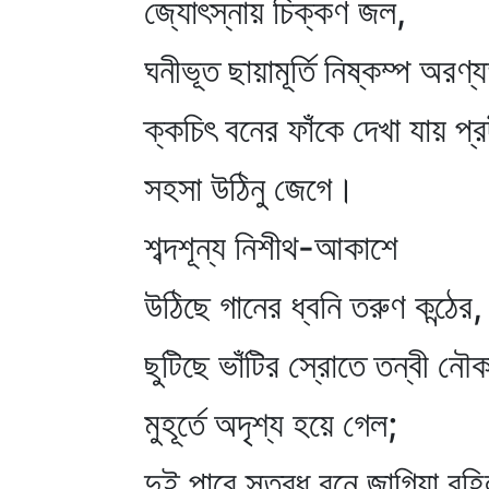
জ্যোৎস্নায় চিক্কণ জল,
ঘনীভূত ছায়ামূর্তি নিষ্কম্প অরণ্
ক্কচিৎ বনের ফাঁকে দেখা যায় প্
সহসা উঠিনু জেগে।
শব্দশূন্য নিশীথ-আকাশে
উঠিছে গানের ধ্বনি তরুণ কন্ঠের,
ছুটিছে ভাঁটির স্রোতে তন্বী ন
মুহূর্তে অদৃশ্য হয়ে গেল;
দুই পারে স্তব্ধ বনে জাগিয়া রহ