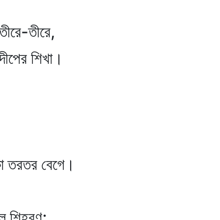
যতীরে-তীরে,
রদীপের শিখা।
ৌকা তরতর বেগে।
িল শিহরণ;