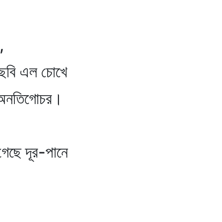
,
 ছবি এল চোখে
হা অনতিগোচর।
 গেছে দূর-পানে