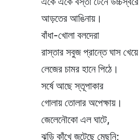
একে একে বস্তা টেনে উচ্চস্বর
আড়তের আঙিনায়।
বাঁধা-খোলা বলদেরা
রাস্তার সবুজ প্রান্তে ঘাস খেয়ে
লেজের চামর হানে পিঠে।
সর্ষে আছে স্তূপাকার
গোলায় তোলার অপেক্ষায়।
জেলেনৌকো এল ঘাটে,
ঝুড়ি কাঁখে জুটেছে মেছুনি;