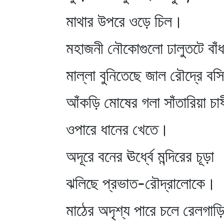
মাথার উপরে ওড়ে চিল।
মহাজনী নৌকোগুলো ঢালুতটে বাঁ
মাল্লা বুনিতেছে জাল রৌদ্রে ব
আঁকড়ি মোষের গলা সাঁতারিয়া চা
ওপারে ধানের খেতে।
অদূরে বনের ঊর্ধ্বে মন্দিরের চূড়া
ঝলিছে প্রভাত-রৌদ্রালোকে।
মাঠের অদৃশ্য পারে চলে রেলগাড়