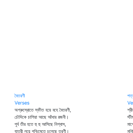
বৈতরণী
পত্
Verses
Ve
অশ্রুস্রোতে স্ফীত হয়ে বহে বৈতরণী,
শ্রী
চৌদিকে চাপিয়া আছে আঁধার রজনী।
স্ট
পূর্ব তীর হতে হু হু আসিছে নিশ্বাস,
মাগ
যাত্রী লয়ে পশ্চিমেতে চলেছে তরণী।
মনিষ