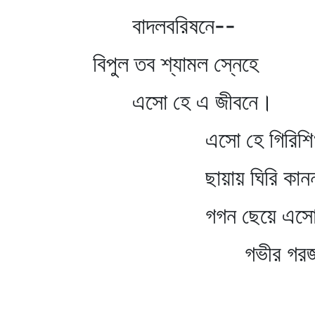
বাদলবরিষনে--
বিপুল তব শ্যামল স্নেহে
এসো হে এ জীবনে।
এসো হে গিরিশিখর 
ছায়ায় ঘিরি কাননভ
গগন ছেয়ে এসো হে
গভীর গরজন