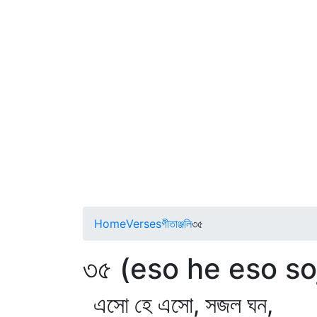
Home
Verses
গীতাঞ্জলি
৩৫
৩৫ (eso he eso so
এসো হে এসো, সজল ঘন,