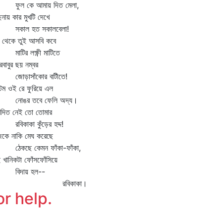
ল কে আমায় দিত মেলা,
েনায় কার মুখটি দেখে
াল হত সকালবেলা!
 থেকে তুই আসবি কবে
টির লক্ষ্ণী মাটিতে
ুরবাবুর ছয় নম্বর
ড়াসাঁকোর বাটীতে!
টিম ওই রে ফুরিয়ে এল
ঙর তবে ফেলি অদ্য।
িদিত নেই তো তোমার
িকাকা কুঁড়ের হদ্দ!
কে নাকি মেঘ করেছে
কছে কেমন ফাঁকা-ফাঁকা,
 খানিকটা ফোঁসফোঁসিয়ে
িদায় হল--
রবিকাকা।
or help.