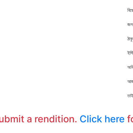
ফু
বিছ
সক
জল
মা
ঠাক
জো
ইস্
নো
অব
রব
আজ
ঠে
তাই
ব
submit a rendition.
Click here
f