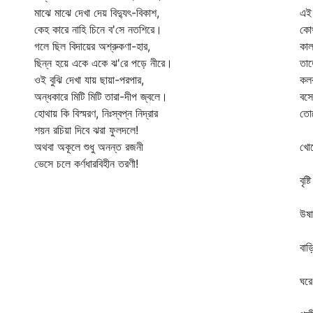
মাঝে মাঝে দেখা দেয় বিদ্যুৎ-বিকাশ,
এই 
কেহ কারে নাহি চিনে ব'সে নতশিরে।
কোথ
গলে ছিল বিদায়ের অশ্রুকণা-হার,
কাল
ছিন্ন হয়ে একে একে ঝ'রে পড়ে নীরে।
তা
ওই বুঝি দেখা যায় ছায়া-পরপার,
কলক
অন্ধকারে মিটি মিটি তারা-দীপ জ্বলে।
বসে
হোথায় কি বিস্মরণ, নিঃস্বপ্ন নিদ্রার
তোদ
শয়ন রচিয়া দিবে ঝরা ফুলদলে!
আ
অথবা অকূলে শুধু অনন্ত রজনী
খোপ
ভেসে চলে কর্ণধারবিহীন তরণী!
কর
বৃষ্
ম
উষা
কে
বাড়
দু
ঘরে
ঘ