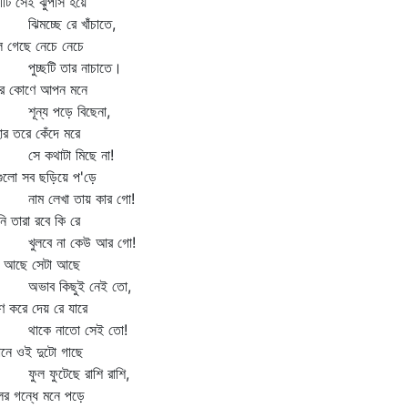
ষীটি সেই ঝুপসি হয়ে
মচ্ছে রে খাঁচাতে,
ে গেছে নেচে নেচে
চ্ছটি তার নাচাতে।
ের কোণে আপন মনে
ন্য পড়ে বিছেনা,
ার তরে কেঁদে মরে
 কথাটা মিছে না!
ুলো সব ছড়িয়ে প'ড়ে
ম লেখা তায় কার গো!
ি তারা রবে কি রে
লবে না কেউ আর গো!
া আছে সেটা আছে
াব কিছুই নেই তো,
রণ করে দেয় রে যারে
কে নাতো সেই তো!
ানে ওই দুটো গাছে
ল ফুটেছে রাশি রাশি,
ের গন্ধে মনে পড়ে