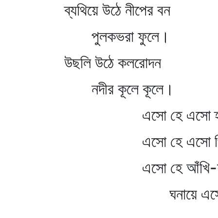
ব্যথিয়ে উঠে নীপের বন
পুলকভরা ফুলে।
উছলি উঠে কলরোদন
নদীর কূলে কূলে।
এসো হে এসো হৃদয়
এসো হে এসো পিপাস
এসো হে আঁখি-শী
ঘনায়ে এসো ম