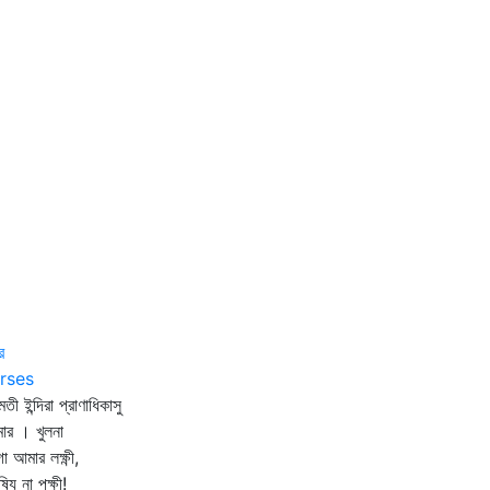
র
rses
মতী ইন্দিরা প্রাণাধিকাসু
ীমার । খুলনা
ো আমার লক্ষ্ণী,
্যি না পক্ষী!