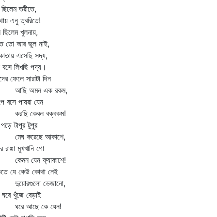
ছিলেম তরীতে,
ায় এনু ত্বরিতে!
 ছিলেম খুলনায়,
তে তো আর ভুল নাই,
াতায় এসেছি সদ্য,
 বসে লিখছি পদ্য।
ের ফেলে সারাটা দিন
ছি অমন এক রকম,
ে বসে পায়রা যেন
ছি কেবল বক্‌বকম!
টি পড়ে টাপুর টুপুর
েঘ করেছে আকাশে,
র রাঙা মুখখানি গো
মন যেন ফ্যাকাশে!
িতে যে কেউ কোথা নেই
য়োরগুলো ভেজানো,
 ঘরে খুঁজে বেড়াই
রে আছে কে যেন!