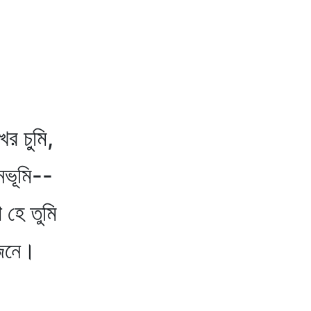
চুমি,
ূমি--
 তুমি
ে।