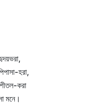
ভরা,
া-হরা,
তল-করা
নে।