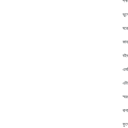
পক্
ঝি
ভুল
পু
ঘর
শূ
কাহ
সে
বইগ
না
এমন
খু
এট
অভ
স্ম
থা
বাগ
ফু
ফুল