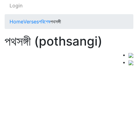
Login
Home
Verses
পরিশেষ
পথসঙ্গী
পথসঙ্গী (pothsangi)