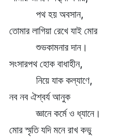
পথ হয় অবসান,
তোমার লাগিয়া রেখে যাই মোর
শুভকামনার দান।
সংসারপথ হোক বাধাহীন,
নিয়ে যাক কল্যাণে,
নব নব ঐশ্বর্য আনুক
জ্ঞানে কর্মে ও ধ্যানে।
মোর স্মৃতি যদি মনে রাখ কভু