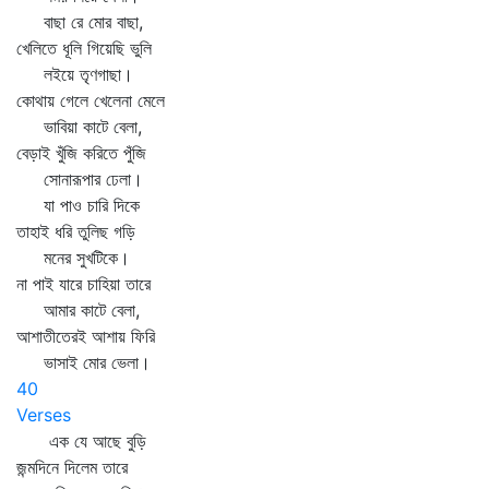
বাছা রে মোর বাছা,
খেলিতে ধূলি গিয়েছি ভুলি
লইয়ে তৃণগাছা।
কোথায় গেলে খেলেনা মেলে
ভাবিয়া কাটে বেলা,
বেড়াই খুঁজি করিতে পুঁজি
সোনারূপার ঢেলা।
যা পাও চারি দিকে
তাহাই ধরি তুলিছ গড়ি
মনের সুখটিকে।
না পাই যারে চাহিয়া তারে
আমার কাটে বেলা,
আশাতীতেরই আশায় ফিরি
ভাসাই মোর ভেলা।
40
Verses
এক যে আছে বুড়ি
জন্মদিনে দিলেম তারে