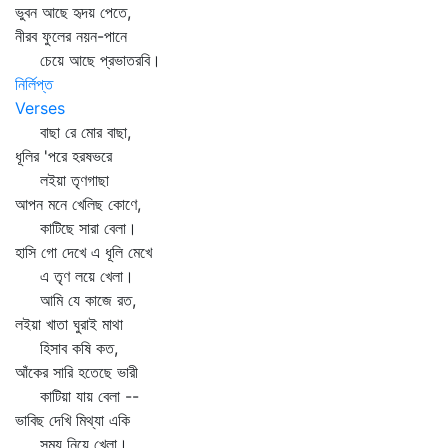
ভুবন আছে হৃদয় পেতে,
নীরব ফুলের নয়ন-পানে
চেয়ে আছে প্রভাতরবি।
নির্লিপ্ত
Verses
বাছা রে মোর বাছা,
ধূলির 'পরে হরষভরে
লইয়া তৃণগাছা
আপন মনে খেলিছ কোণে,
কাটিছে সারা বেলা।
হাসি গো দেখে এ ধূলি মেখে
এ তৃণ লয়ে খেলা।
আমি যে কাজে রত,
লইয়া খাতা ঘুরাই মাথা
হিসাব কষি কত,
আঁকের সারি হতেছে ভারী
কাটিয়া যায় বেলা --
ভাবিছ দেখি মিথ্যা একি
সময় নিয়ে খেলা।