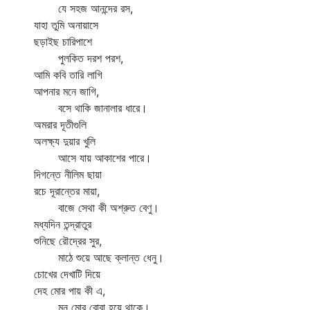
যে সহজ আনন্দের রস,
যাহা তুমি অনায়াসে
ছড়াইছ চারিপাশে
পুলকিত দরশ পরশ,
আমি কবি তারি লাগি
আপনার মনে জাগি,
বসে থাকি জানালার ধারে।
অমরার দূতীগুলি
অলক্ষ্য দুয়ার খুলি
আসে যায় আকাশের পারে।
দিগন্তে নীলিম ছায়া
রচে দূরান্তের মায়া,
বাজে সেথা কী অশ্রুত বেণু।
মধ্যদিন তন্দ্রাতুর
শুনিছে রৌদ্রের সুর,
মাঠে শুয়ে আছে ক্লান্ত ধেনু।
চোখের দেখাটি দিয়ে
দেহ মোর পায় কী এ,
মন মোর বোবা হয়ে থাকে।