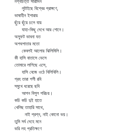
নগ্নচিত্ত সারাদিন
লুটাইছে বিশ্বের প্রাঙ্গণে,
ভাষাহীন ইশারায়
ছুঁয়ে ছুঁয়ে চলে যায়
যাহা-কিছু দেখে আর শোনে।
অস্ফুট ভাবনা যত
অশথপাতার মতো
কেবলই আলোয় ঝিলিমিলি।
কী হাসি বাতাসে ভেসে
তোমারে লাগিছে এসে,
হাসি বেজে ওঠে খিলিখিলি।
গ্রহ তারা শশী রবি
সমুখে ধরেছে ছবি
আপন বিপুল পরিচয়।
কচি কচি দুই হাতে
খেলিছ তাহারি সাথে,
নাই প্রশ্ন, নাই কোনো ভয়।
তুমি সর্ব দেহে মনে
ভরি লহ প্রতিক্ষণে