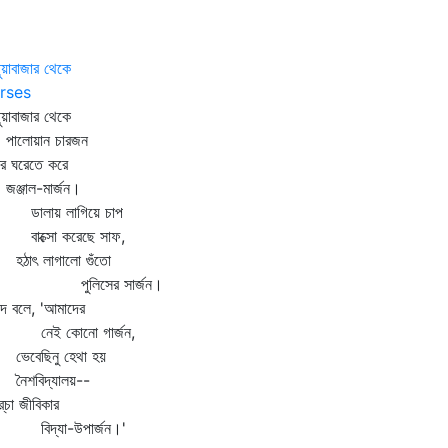
ুয়াবাজার থেকে
rses
ুয়াবাজার থেকে
লোয়ান চারজন
র ঘরেতে করে
্জাল-মার্জন।
লায় লাগিয়ে চাপ
ক্সো করেছে সাফ,
াৎ লাগালো গুঁতো
ুলিসের সার্জন।
দে বলে, 'আমাদের
েই কোনো গার্জন,
বেছিনু হেথা হয়
শবিদ্যালয়--
র্‌চা জীবিকার
দ্যা-উপার্জন।'