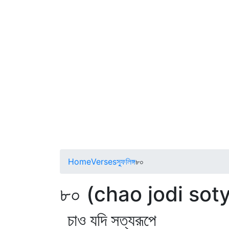
Home
Verses
স্ফুলিঙ্গ
৮০
৮০ (chao jodi sot
চাও যদি সত্যরূপে