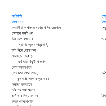
আশীর্বাদী
মেছ
Verses
Ve
কল্যাণীয়া অমলিনার প্রথম বার্ষিক জন্মদিনে
মেছ
তোমারে জননী ধরা
পা
দিল রূপে রসে ভরা
পরে
প্রাণের প্রথম পাত্রখানি,
জঞ
তাই নিয়ে তোলাপাড়া
ডা
ফেলাছড়া নাড়াচড়া
বা
অর্থ তার কিছুই না জানি।
হঠ
কোন্‌ মহারঙ্গশালে
প
নৃত্য চলে তালে তালে,
কেঁ
ছন্দ তারি লাগে রক্তে তব।
ন
অকারণ কলরোলে
ভে
তাই তব অঙ্গ দোলে,
নৈ
ভঙ্গি তার নিত্য নব নব।
নিখ
চিন্তা-আবরণ-হীন
বি