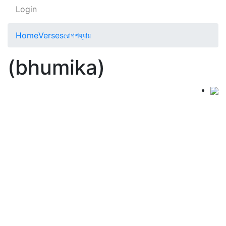
Login
Home
Verses
রোগশয্যায়
(bhumika)