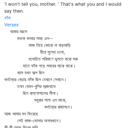
'I won't tell you, mother. ' That's what you and I would
say then.
ফাঁক
Verses
আমার বয়সে
মনকে বলবার সময় এল--
কাজ নিয়ে কোরো না বাড়াবাড়ি
ধীরে সুস্থে চলো,
যথোচিত পরিমাণে ভুলতে করো শুরু
যাতে ফাঁক পড়ে সময়ের মাঝে মাঝে।
বয়স যখন অল্প ছিল
কর্তব্যের বেড়ায় ফাঁক ছিল যেখানে সেখানে।
তখন যেমন-খুশির ব্রজধামে
ছিল বালগোপালের লীলা।
মথুরার পালা এল মাঝে,
কর্তব্যের রাজাসনে।
আজ আমার মন ফিরেছে
সেই কাজ-ভোলার অসাবধানে।
কী কী আছে দিনের দাবি