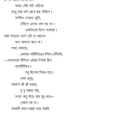
পাছে সেটা যাই এড়িয়ে
বন্ধু তার ফর্দ রেখে যায় টেবিলে।
ফর্দটাও দেখতে ভুলি,
টেবিলে এসেও বসা হয় না--
এম্‌নিতরো ঢিলে অবস্থা।
গরম পড়েছে ফর্দে এটা না ধরলেও
মনে আনতে বাধে না।
পাখা কোথায়,
কোথায় দার্জিলিঙের টাইম-টেবিলটা,
--এমনতরো হাঁপিয়ে ওঠবার ইশারা ছিল
থার্মোমিটারে।
তবু ছিলেম স্থির হয়ে।
বেলা দুপুর,
আকাশ ঝাঁ ঝাঁ করছে,
ধূ ধূ করছে মাঠ,
তপ্ত বালু উড়ে যায় হূহু করে--
খেয়াল হয় না।
বনমালী ভাবে দরজা বন্ধ করাটা