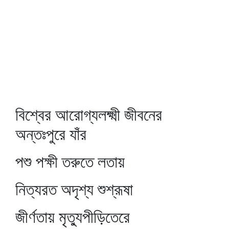
বিশ্বের আরোগ্যলক্ষ্মী জীবনের
অন্তঃপুরে যাঁর
পশু পক্ষী তরুতে লতায়
নিত্যরত অদৃশ্য শুশ্রূষা
জীর্ণতায় মৃত্যুপীড়িতেরে