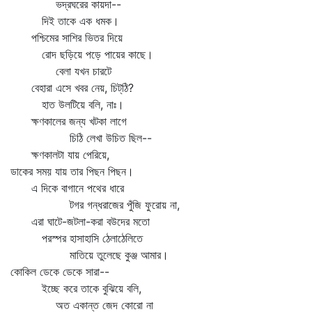
ভদ্রঘরের কায়দা--
দিই তাকে এক ধমক।
পশ্চিমের সাশির ভিতর দিয়ে
রোদ ছড়িয়ে পড়ে পায়ের কাছে।
বেলা যখন চারটে
বেহারা এসে খবর নেয়, চিট্‌ঠি?
হাত উলটিয়ে বলি, নাঃ।
ক্ষণকালের জন্য খটকা লাগে
চিঠি লেখা উচিত ছিল--
ক্ষণকালটা যায় পেরিয়ে,
ডাকের সময় যায় তার পিছন পিছন।
এ দিকে বাগানে পথের ধারে
টগর গন্ধরাজের পুঁজি ফুরোয় না,
এরা ঘাটে-জটলা-করা বউদের মতো
পরস্পর হাসাহাসি ঠেলাঠেলিতে
মাতিয়ে তুলেছে কুঞ্জ আমার।
কোকিল ডেকে ডেকে সারা--
ইচ্ছে করে তাকে বুঝিয়ে বলি,
অত একান্ত জেদ কোরো না