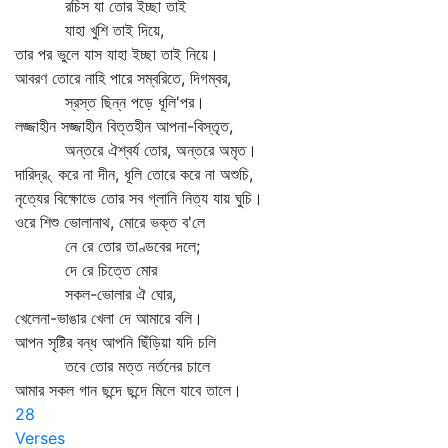
রচিস যা তোর ইচ্ছা তাই
যাহা খুশি তাই দিয়ে,
তার পর ভুলে যাস যাহা ইচ্ছা তাই নিয়ে।
আবরণ তোরে নাহি পারে সম্বরিতে, দিগম্বর,
স্রস্ত ছিন্ন পড়ে ধূলি'পর।
লজ্জাহীন সজ্জাহীন বিত্তহীন আপনা-বিস্তৃত,
অন্তরে ঐশ্বর্য তোর, অন্তরে অমৃত।
দারিদ্র৻ করে না দীন, ধূলি তোরে করে না অশুচি,
নৃত্যের বিক্ষোভে তোর সব গ্লানি নিত্য যায় ঘুচি।
ওরে শিশু ভোলানাথ, মোরে ভক্ত ব'লে
নে রে তোর তাণ্ডবের দলে;
দে রে চিত্তে মোর
সকল-ভোলার ঐ ঘোর,
খেলেনা-ভাঙার খেলা দে আমারে বলি।
আপন সৃষ্টির বন্ধ আপনি ছিঁড়িয়া যদি চলি
তবে তোর মত্ত নর্তনের চালে
আমার সকল গান ছন্দে ছন্দে মিলে যাবে তালে।
28
Verses