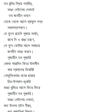
তব মন্দির স্থির গম্ভীর,
ভাঙা দেউলের দেবতা!
তব জনহীন ভবনে
থেকে থেকে আসে ব্যাকুল গন্ধ
নববসন্তপবনে।
যে ফুলে রচেনি পূজার অর্ঘ্য,
রাখে নি ও রাঙা চরণে,
সে ফুল ফোটার আসে সমাচার
জনহীন ভাঙা ভবনে।
পূজাহীন তব পূজারি
কোথা সারাদিন ফিরে উদাসীন
কার প্রসাদের ভিখারি!
গোধূলিবেলায় বনের ছায়ায়
চির-উপবাস-ভূখারি
ভাঙা মন্দিরে আসে ফিরে ফিরে
পূজাহীন তব পূজারি।
ভাঙা দেউলের দেবতা,
কত উৎসব হইল নীরব,
কত পূজানিশা বিগতা।