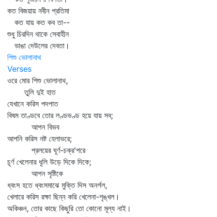
কত বিজয়ায় নবীন প্রতিমা
কত যায় কত কব তা--
শুধু চিরদিন থাকে সেবাহীন
ভাঙা দেউলের দেবতা।
শিশু ভোলানাথ
Verses
ওরে মোর শিশু ভোলানাথ,
তুলি দুই হাত
যেখানে করিস পদপাত
বিষম তাণ্ডবে তোর লণ্ডভণ্ড হয়ে যায় সব;
আপন বিভব
আপনি করিস নষ্ট হেলাভরে;
প্রলয়ের ঘূর্ণ-চক্র'পরে
চূর্ণ খেলেনার ধূলি উড়ে দিকে দিকে;
আপন সৃষ্টিকে
ধ্বংস হতে ধ্বংসমাঝে মুক্তি দিস অনর্গল,
খেলারে করিস রক্ষা ছিন্ন করি খেলেনা-শৃঙ্খল।
অকিঞ্চন, তোর কাছে কিছুরি তো কোনো মূল্য নাই।