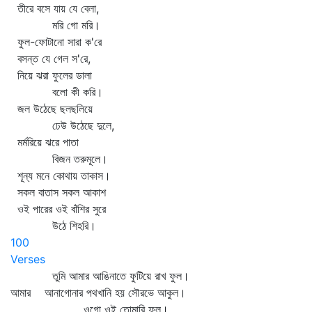
তীরে বসে যায় যে বেলা,
মরি গো মরি।
ফুল-ফোটানো সারা ক'রে
বসন্ত যে গেল স'রে,
নিয়ে ঝরা ফুলের ডালা
বলো কী করি।
জল উঠেছে ছলছলিয়ে
ঢেউ উঠেছে দুলে,
মর্মরিয়ে ঝরে পাতা
বিজন তরুমূলে।
শূন্য মনে কোথায় তাকাস।
সকল বাতাস সকল আকাশ
ওই পারের ওই বাঁশির সুরে
উঠে শিহরি।
100
Verses
তুমি আমার আঙিনাতে ফুটিয়ে রাখ ফুল।
আমার আনাগোনার পথখানি হয় সৌরভে আকুল।
ওগো ওই তোমারি ফুল।