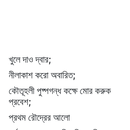
খুলে দাও দ্বার;
নীলাকাশ করো অবারিত;
কৌতূহলী পুষ্পগন্ধ কক্ষে মোর করুক
প্রবেশ;
প্রথম রৌদ্রের আলো