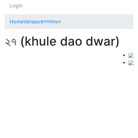
Login
Home
Verses
রোগশয্যায়
২৭
২৭ (khule dao dwar)