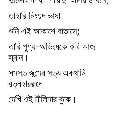
ভালোবাসা যা পেয়েছি আমার জীবনে,
তাহারি নিঃশব্দ ভাষা
শুনি এই আকাশে বাতাসে;
তারি পুণ্য-অভিষেকে করি আজ
স্নান।
সমস্ত জন্মের সত্য একখানি
রত্নহাররূপে
দেখি ওই নীলিমার বুকে।