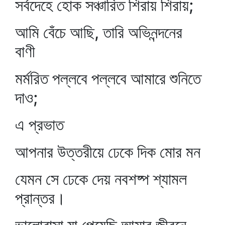
সর্বদেহে হোক সঞ্চারিত শিরায় শিরায়;
আমি বেঁচে আছি, তারি অভিনন্দনের
বাণী
মর্মরিত পল্লবে পল্লবে আমারে শুনিতে
দাও;
এ প্রভাত
আপনার উত্তরীয়ে ঢেকে দিক মোর মন
যেমন সে ঢেকে দেয় নবশষ্প শ্যামল
প্রান্তর।