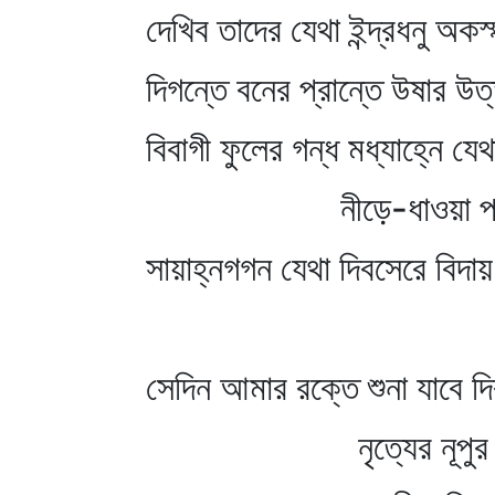
দেখিব তাদের যেথা ইন্দ্রধনু অকস্
দিগন্তে বনের প্রান্তে উষার উত্
বিবাগী ফুলের গন্ধ মধ্যাহ্নে যে
নীড়ে-ধাওয়া পাখির
সায়াহ্নগগন যেথা দিবসেরে বিদা
সেদিন আমার রক্তে শুনা যাবে দি
নৃত্যের নূপুর