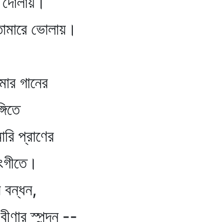
োলায়।
তোমারে ভোলায়।
মার গানের
তে
ারি প্রাণের
তে।
র বন্ধন,
বীণার স্পন্দন --