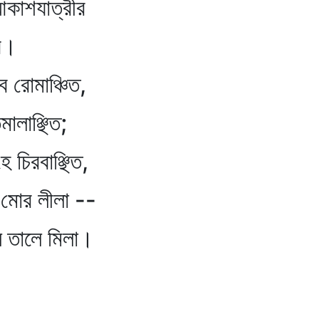
 আকাশযাত্রীর
।
ে রোমাঞ্চিত,
ালাঞ্ছিত;
 চিরবাঞ্ছিত,
লীলা --
লে তালে মিলা।