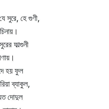
 সুরে, হে গুণী,
ায়।
রের ফাল্গুনী
য়।
্দে হয় ফুল
িয়া ব্যাকুল,
নিয়ত দোদুল