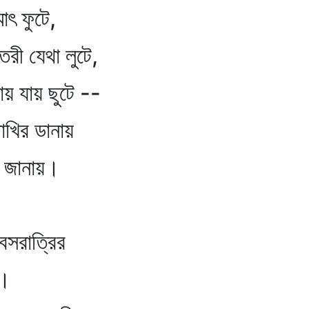
মাৎ ফুটে,
তরী যেথা লুটে,
থায় যায় ছুটে --
 ডানায়
য় জানায়।
বসরাত্রির
।