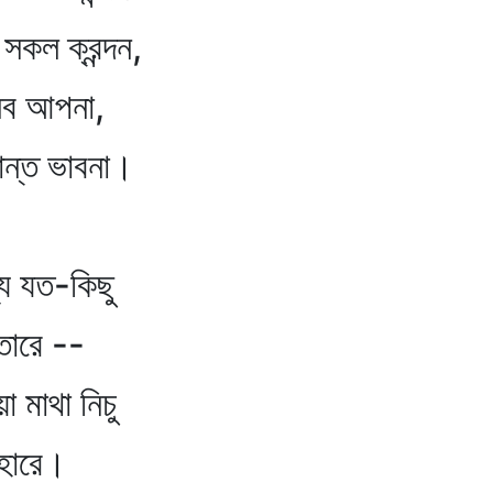
সকল ক্রন্দন,
 আপনা,
শান্ত ভাবনা।
্য যত-কিছু
 --
া মাথা নিচু
রে।