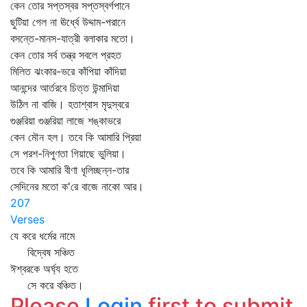
কেন তোর সপ্তস্বর সপ্তস্বর্গপানে
ছুটিয়া গেল না ঊর্ধ্বে উদ্দাম-পরানে
বসন্তে-মানস-যাত্রী বলাকার মতো।
কেন তোর সর্ব তন্ত্র সবলে প্রহত
মিলিত ঝংকার-ভরে কাঁপিয়া কাঁদিয়া
আনন্দের আর্তরবে চিত্ত উন্মাদিয়া
উঠিল না বাজি। হতাশ্বাস মৃদুস্বরে
গুঞ্জরিয়া গুঞ্জরিয়া লাজে শঙ্কাভরে
কেন মৌন হল। তবে কি আমারি প্রিয়া
সে পরশ-নিপুণতা গিয়াছে ভুলিয়া।
তবে কি আমারি বীণা ধূলিচ্ছন্ন-তার
সেদিনের মতো ক'রে বাজে নাকো আর।
207
Verses
যে করে ধর্মের নামে
বিদ্বেষ সঞ্চিত
ঈশ্বরকে অর্ঘ্য হতে
সে করে বঞ্চিত।
Please
Login
first to submit