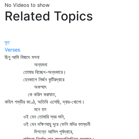
No Videos to show
Related Topics
দূত
Verses
ছিনু আমি বিষাদে মগনা
অন্যমনা
তোমার বিচ্ছেদ-অন্ধকারে।
হেনকালে নির্জন কুটিরদ্বারে
অকস্মাৎ
কে করিল করাঘাত,
কহিল গম্ভীর কণ্ঠে, অতিথি এসেছি, দ্বার-খোলো।
মনে হল
ওই যেন তোমারি স্বর শুনি,
ওই যেন দক্ষিণবায়ু দূরে ফেলি মদির ফাল্‌গুনী
দিগন্তে আসিল পূর্বদ্বারে,