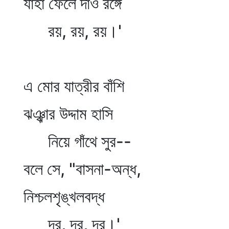
যাহা ফেলে দাও রঙ্গে
রয়, রয়, রয়।'
এ মোর যাত্রীর বাঁশি
ঝঞ্ঝার উদ্দাম হাসি
নিয়ে গাঁথে সুর--
বলে সে, "বাসনা-অন্ধ,
নিশ্চলশৃঙ্খলবদ্ধ
দূর, দূর, দূর।'