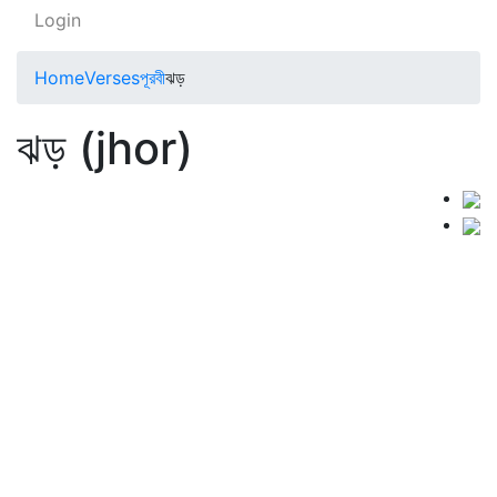
Login
Home
Verses
পূরবী
ঝড়
ঝড় (jhor)