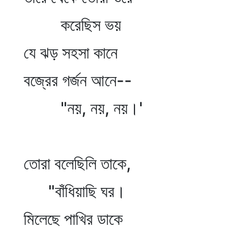
করেছিস ভয়
যে ঝড় সহসা কানে
বজ্রের গর্জন আনে--
"নয়, নয়, নয়।'
তোরা বলেছিলি তাকে,
"বাঁধিয়াছি ঘর।
মিলেছে পাখির ডাকে