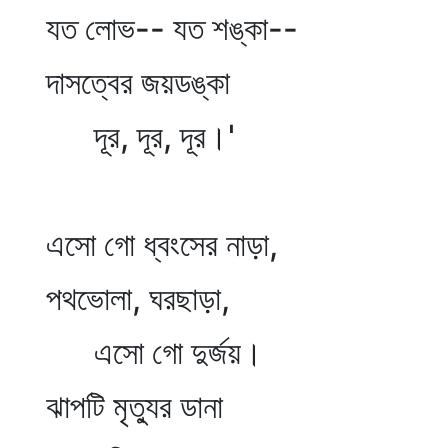
যত লোভ-- যত শঙ্কা--
দাসত্বের জয়ডঙ্কা
দূর, দূর, দূর।'
এসো গো ধ্বংসের নাড়া,
পথভোলা, ঘরছাড়া,
এসো গো দুর্জয়।
ঝাপটি মৃত্যুর ডানা