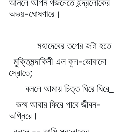
আনলে আপন গর্জনেতে ইন্দ্রলোকের
অভয়-ঘোষণারে।
মহাদেবের তপের জটা হতে
মুক্তিমন্দাকিনী এল কূল-ডোবানো
স্রোতে;
বললে আমায় চিত্ত ঘিরে ঘিরে_
ভস্ম আবার ফিরে পাবে জীবন-
অগ্নিরে।
বললে -- আমি সুরলোকের