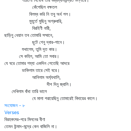
পাঠালো নির্ঘোষ তার বজ্রধ্বনিমন্দ্রিত মল্লারে।
কেঁপেছিল বক্ষতল
বিলম্ব করি নি তবু অর্ধ পল।
মুহূর্তে মুছিনু অশ্রুবারি,
বিরহিণী নারী,
ছাড়িনু ধেয়ান তব তোমারি সম্মানে,
ছুটে গেনু দ্বার-পানে।
শুধালেম, তুমি দূত কার।
সে কহিল, আমি তো সবার।
যে ঘরে তোমার শয্যা একদিন পেতেছি আদরে
ডাকিলাম তারে সেই ঘরে।
আনিলাম অর্ঘ্যথালি,
দীপ দিনু জ্বালি।
দেখিলাম বাঁধা তারি ভালে
যে মালা পরায়েছিনু তোমারেই বিদায়ের কালে।
সংযোজন - ৮
Verses
বিরহবৎসর-পরে মিলনের বীণা
তেমন উন্মাদ-মন্দ্রে কেন বাজিলি না।