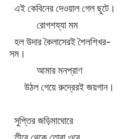
এই কেবিনের দেওয়াল গেল ছুটে।
রোগশয্যা মম
হল উদার কৈলাসেরই শৈলশিখর-
সম।
আমার মনপ্রাণ
উঠল গেয়ে রুদ্রেরই জয়গান।
সুপ্তির জড়িমাঘোরে
তীরে থেকে তোরা ওরে