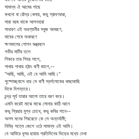
সামান্য ঐ আমের গাছে
কখনো বা রৌদ্র খেলায়, কভু শ্রাবণধারা,
সারা বয়ষ থাকে আপনহারা
সাধারণ এই অরণ্যানীর সবুজ আবরণে,
মাঘের শেষে অকারণে
ক্ষণকালের গোপন মন্ত্রবলে
গভীর মাটির তলে
শিকরে তার শিহর লাগে,
শাখায় শাখায় হঠাৎ বাণী জাগে,--
"আছি, আছি, এই যে আমি আছি।"
পুষ্পোচ্ছ্বাসে ধায় সে বাণী স্বর্গলোকের কাছাকাছি
দিকে দিগন্তরে।
চন্দ্র সূর্য তারার আলো তারে বরণ করে।
এমনি করেই মাঝে মাঝে সোনার কাঠি আনে
কভু প্রিয়ার মুগ্ধ চোখে, কভু কবির গানে--
অলস মনের শিয়রেতে কে সে অন্তর্যামী;
নিবিড় সত্যে জেগে ওঠে সামান্য এই আমি।
যে আমিরে ধূসর ছায়ায় প্রতিদিনের ভিড়ের মধ্যে দেখা