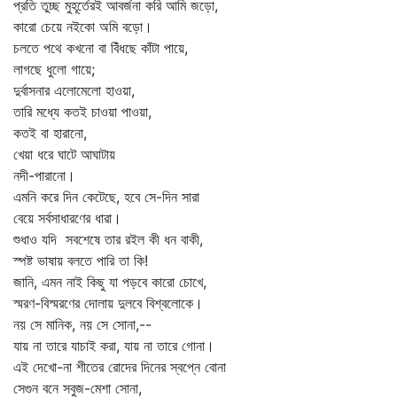
প্রতি তুচ্ছ মুহূর্তেরই আবর্জনা করি আমি জড়ো,
কারো চেয়ে নইকো অমি বড়ো।
চলতে পথে কখনো বা বিঁধছে কাঁটা পায়ে,
লাগছে ধুলো গায়ে;
দুর্বাসনার এলোমেলো হাওয়া,
তারি মধ্যে কতই চাওয়া পাওয়া,
কতই বা হারানো,
খেয়া ধরে ঘাটে আঘাটায়
নদী-পারানো।
এমনি করে দিন কেটেছে, হবে সে-দিন সারা
বেয়ে সর্বসাধারণের ধারা।
শুধাও যদি সবশেষে তার রইল কী ধন বাকী,
স্পষ্ট ভাষায় বলতে পারি তা কি!
জানি, এমন নাই কিছু যা পড়বে কারো চোখে,
স্মরণ-বিস্মরণের দোলায় দুলবে বিশ্বলোকে।
নয় সে মানিক, নয় সে সোনা,--
যায় না তারে যাচাই করা, যায় না তারে গোনা।
এই দেখো-না শীতের রোদের দিনের স্বপ্নে বোনা
সেগুন বনে সবুজ-মেশা সোনা,