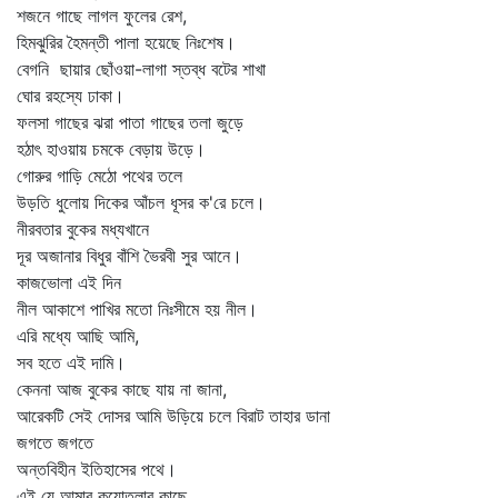
শজনে গাছে লাগল ফুলের রেশ,
হিমঝুরির হৈমন্তী পালা হয়েছে নিঃশেষ।
বেগনি ছায়ার ছোঁওয়া-লাগা স্তব্ধ বটের শাখা
ঘোর রহস্যে ঢাকা।
ফলসা গাছের ঝরা পাতা গাছের তলা জুড়ে
হঠাৎ হাওয়ায় চমকে বেড়ায় উড়ে।
গোরুর গাড়ি মেঠো পথের তলে
উড়তি ধুলোয় দিকের আঁচল ধূসর ক'রে চলে।
নীরবতার বুকের মধ্যখানে
দূর অজানার বিধুর বাঁশি ভৈরবী সুর আনে।
কাজভোলা এই দিন
নীল আকাশে পাখির মতো নিঃসীমে হয় নীল।
এরি মধ্যে আছি আমি,
সব হতে এই দামি।
কেননা আজ বুকের কাছে যায় না জানা,
আরেকটি সেই দোসর আমি উড়িয়ে চলে বিরাট তাহার ডানা
জগতে জগতে
অন্তবিহীন ইতিহাসের পথে।
এই যে আমার কুয়োতলার কাছে