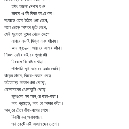
হঠাৎ আলো দেখবে যখন
ভাববে এ কী বিষম কাণ্ডখানা।
সংঘাতে তোর উঠবে ওরা রেগে,
শয়ন ছেড়ে আসবে ছুটে বেগে,
সেই সুযোগে ঘুমের থেকে জেগে
লাগবে লড়াই মিথ্যা এবং সাঁচায়।
আয় প্রচণ্ড, আয় রে আমার কাঁচা।
শিকল-দেবীর ওই যে পূজাবেদী
চিরকাল কি রইবে খাড়া।
পাগলামি তুই আয় রে দুয়ার ভেদি।
ঝড়ের মাতন, বিজয়-কেতন নেড়ে
অট্টহাস্যে আকাশখানা ফেড়ে,
ভোলানাথের ঝোলাঝুলি ঝেড়ে
ভুলগুলো সব আন্‌ রে বাছা-বাছা।
আয় প্রমত্ত, আয় রে আমার কাঁচা।
আন্‌ রে টেনে বাঁধা-পথের শেষে।
বিবাগী কর্‌ অবাধপানে,
পথ কেটে যাই অজানাদের দেশে।