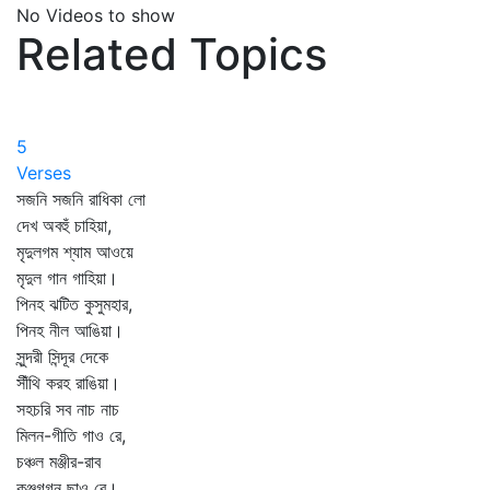
No Videos to show
Related Topics
5
Verses
সজনি সজনি রাধিকা লো
দেখ অবহুঁ চাহিয়া,
মৃদুলগম শ্যাম আওয়ে
মৃদুল গান গাহিয়া।
পিনহ ঝটিত কুসুমহার,
পিনহ নীল আঙিয়া।
সুন্দরী সিন্দূর দেকে
সীঁথি করহ রাঙিয়া।
সহচরি সব নাচ নাচ
মিলন-গীতি গাও রে,
চঞ্চল মঞ্জীর-রাব
কুঞ্জগগন ছাও রে।