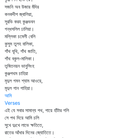
সজনি অব উজার মঁদির
কনকদীপ জ্বালিয়া,
সুরভি করহ কুঞ্জভবন
গন্ধসলিল ঢালিয়া।
মল্লিকা চমেলী বেলি
কুসুম তুলহ বালিকা,
গাঁথ যূথি, গাঁথ জাতি,
গাঁথ বকুল-মালিকা।
তৃষিতনয়ন ভানুসিংহ
কুঞ্জপথম চাহিয়া
মৃদুল গমন শ্যাম আওয়ে,
মৃদুল গান গাহিয়া।
আমি
Verses
এই যে সবার সামান্য পথ, পায়ে হাঁটার গলি
সে পথ দিয়ে আমি চলি
সুখে দুঃখে লাভে ক্ষতিতে,
রাতের আঁধার দিনের জ্যোতিতে।