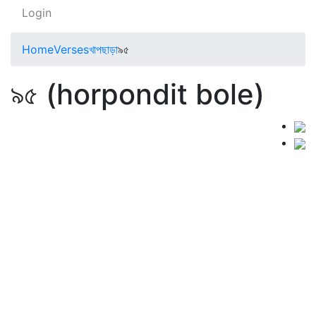
Login
Home
Verses
খাপছাড়া
৯৫
৯৫ (horpondit bole)