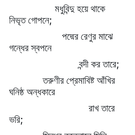
মধুবিন্দু হয়ে থাকে
নিভৃত গোপনে;
পদ্মের রেণুর মাঝে
গন্ধের স্বপনে
বন্দী কর তারে;
তরুণীর প্রেমাবিষ্ট আঁখির
ঘনিষ্ঠ অন্ধকারে
রাখ তারে
ভরি;