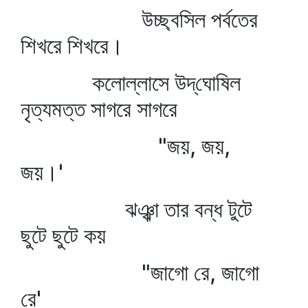
উচ্ছ্বসিল পর্বতের
শিখরে শিখরে।
কলোল্লাসে উদ্‌ঘোষিল
নৃত্যমত্ত সাগরে সাগরে
"জয়, জয়,
জয়।'
ঝঞ্ঝা তার বন্ধ টুটে
ছুটে ছুটে কয়
"জাগো রে, জাগো
রে'