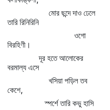
মোর ছন্দে দাও ঢেলে
তারি রিনিরিনি
ওগো
বিরহিণী।
দূর হতে আলোকের
বরমাল্য এসে
খসিয়া পড়িল তব
কেশে,
স্পর্শে তারি কভু হাসি