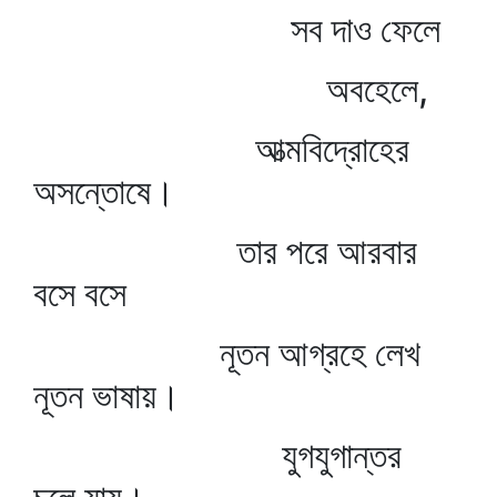
সব দাও ফেলে
অবহেলে,
আত্মবিদ্রোহের
অসন্তোষে।
তার পরে আরবার
বসে বসে
নূতন আগ্রহে লেখ
নূতন ভাষায়।
যুগযুগান্তর