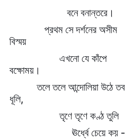
বনে বনান্তরে।
প্রথম সে দর্শনের অসীম
বিস্ময়
এখনো যে কাঁপে
বক্ষোময়।
তলে তলে আন্দোলিয়া উঠে তব
ধূলি,
তৃণে তৃণে কণ্ঠ তুলি
ঊর্ধ্বে চেয়ে কয় -