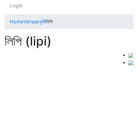
Login
Home
Verses
পূরবী
লিপি
লিপি (lipi)