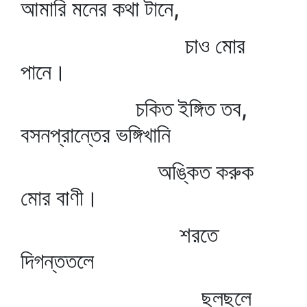
আমারি মনের কথা টানে,
চাও মোর
পানে।
চকিত ইঙ্গিত তব,
বসনপ্রান্তের ভঙ্গিখানি
অঙ্কিত করুক
মোর বাণী।
শরতে
দিগন্ততলে
ছলছলে