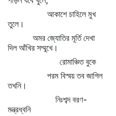
পড়িল যবে খুলে,
আকাশে চাহিলে মুখ
তুলে।
অমর জ্যোতির মূর্তি দেখা
দিল আঁখির সম্মুখে।
রোমাঞ্চিত বুকে
পরম বিস্ময় তব জাগিল
তখনি।
নিঃশব্দ বরণ-
মন্ত্রধ্বনি