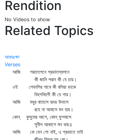
Rendition
No Videos to show
Related Topics
আকাঙক্ষা
Verses
আজি শরততপনে প্রভাতস্বপনে
কী জানি পরান কী যে চায়।
ওই শেফালির শাখে কী বলিয়া ডাকে
বিহগবিহগী কী যে গায়।
আজি মধুর বাতাসে হৃদয় উদাসে
রহে না আবাসে মন হায়।
কোন্‌ কুসুমের আশে, কোন্‌ ফুলবাসে
সুনীল আকাশে মন ধায়॥
আজি কে যেন গো নাই, এ প্রভাতে তাই
জীবন বিফল হয় গো।