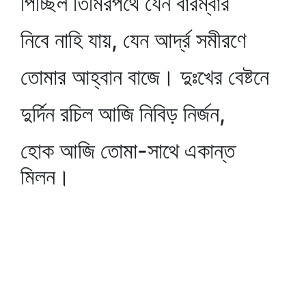
পিচ্ছিল তিমিরপথে যেন বারম্বার
নিবে নাহি যায়, যেন আর্দ্র সমীরণে
তোমার আহ্বান বাজে। দুঃখের বেষ্টনে
দুর্দিন রচিল আজি নিবিড় নির্জন,
হোক আজি তোমা-সাথে একান্ত
মিলন।