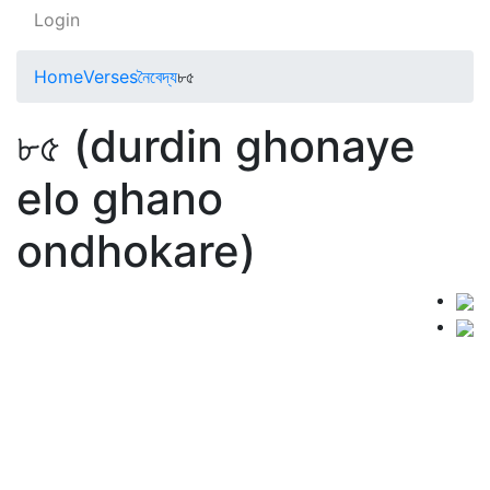
Login
Home
Verses
নৈবেদ্য
৮৫
৮৫ (durdin ghonaye
elo ghano
ondhokare)