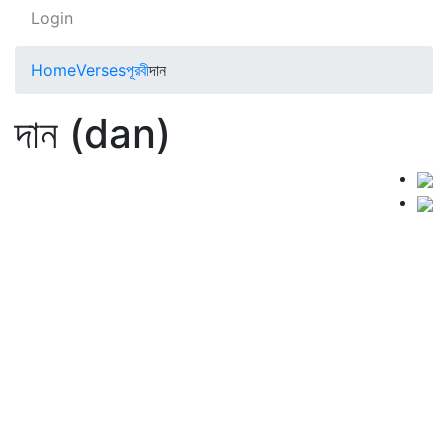
Login
Home
Verses
পূরবী
দান
দান (dan)