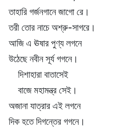
তাহারি গর্জনগানে জাগো রে।
তরী তোর নাচে অশ্রু-সাগরে।
আজি এ ঊষার পুণ্য লগনে
উঠেছে নবীন সূর্য গগনে।
দিশাহারা বাতাসেই
বাজে মহামন্ত্র সেই।
অজানা যাত্রার এই লগনে
দিক হতে দিগন্তের গগনে।