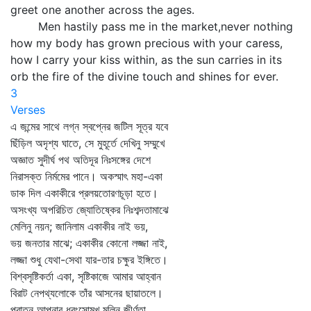
greet one another across the ages.
Men hastily pass me in the market,never nothing
how my body has grown precious with your caress,
how I carry your kiss within, as the sun carries in its
orb the fire of the divine touch and shines for ever.
3
Verses
এ জন্মের সাথে লগ্ন স্বপ্নের জটিল সূত্র যবে
ছিঁড়িল অদৃশ্য ঘাতে, সে মুহূর্তে দেখিনু সম্মুখে
অজ্ঞাত সুদীর্ঘ পথ অতিদূর নিঃসঙ্গের দেশে
নিরাসক্ত নির্মমের পানে। অকস্মাৎ মহা-একা
ডাক দিল একাকীরে প্রলয়তোরণচূড়া হতে।
অসংখ্য অপরিচিত জ্যোতিষ্কের নিঃশব্দতামাঝে
মেলিনু নয়ন; জানিলাম একাকীর নাই ভয়,
ভয় জনতার মাঝে; একাকীর কোনো লজ্জা নাই,
লজ্জা শুধু যেথা-সেথা যার-তার চক্ষুর ইঙ্গিতে।
বিশ্বসৃষ্টিকর্তা একা, সৃষ্টিকাজে আমার আহ্বান
বিরাট নেপথ্যলোকে তাঁর আসনের ছায়াতলে।
পুরাতন আপনার ধ্বংসোন্মুখ মলিন জীর্ণতা