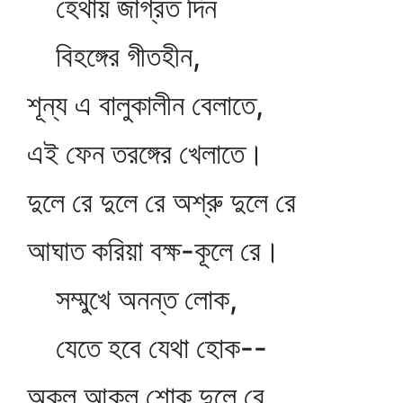
হেথায় জাগ্রত দিন
বিহঙ্গের গীতহীন,
শূন্য এ বালুকালীন বেলাতে,
এই ফেন তরঙ্গের খেলাতে।
দুলে রে দুলে রে অশ্রু দুলে রে
আঘাত করিয়া বক্ষ-কূলে রে।
সম্মুখে অনন্ত লোক,
যেতে হবে যেথা হোক--
অকূল আকুল শোক দুলে রে,