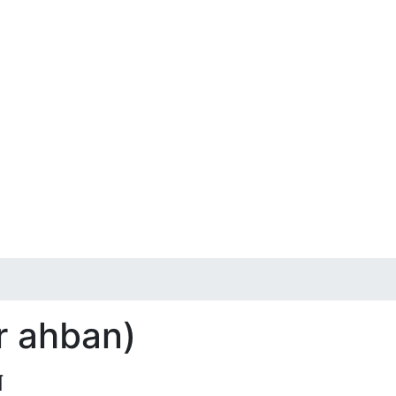
yur ahban)
ে