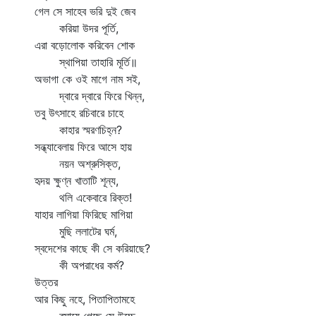
গেল সে সাহেব ভরি দুই জেব
করিয়া উদর পূর্তি,
এরা বড়োলোক করিবেন শোক
স্থাপিয়া তাহারি মূর্তি॥
অভাগা কে ওই মাগে নাম সই,
দ্বারে দ্বারে ফিরে খিন্ন,
তবু উৎসাহে রচিবারে চাহে
কাহার স্মরণচিহ্ন?
সন্ধ্যাবেলায় ফিরে আসে হায়
নয়ন অশ্রুসিক্ত,
হৃদয় ক্ষুণ্ন খাতাটি শূন্য,
থলি একেবারে রিক্ত!
যাহার লাগিয়া ফিরিছে মাগিয়া
মুছি ললাটের ঘর্ম,
স্বদেশের কাছে কী সে করিয়াছে?
কী অপরাধের কর্ম?
উত্তর
আর কিছু নহে, পিতাপিতামহে