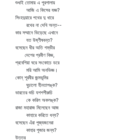
শুধাই তোমায় এ পুরশালায়
আজি এ কিসের যজ্ঞ?
সিংহদুয়ারে পথের দু ধারে
রথের না দেখি অন্ত--
কার সম্মানে ভিড়েছে এখানে
যত উষ্ণীষবন্ত?
বসেছেন ধীর অতি গম্ভীর
দেশের প্রবীণ বিজ্ঞ,
প্রবেশিয়া ঘরে সংকোচে ডরে
মরি আমি অনভিজ্ঞ।
কোন্‌ শূরবীর জন্মভূমির
ঘুচালো হীনতাপঙ্ক?
ভারতের শুচি যশশশীরুচি
কে করিল অকলঙ্ক?
রাজা মহারাজ মিলেছেন আজ
কাহারে করিতে ধন্য?
বসেছেন এঁরা পূজ্যজনেরা
কাহার পূজার জন্য?
উত্তর