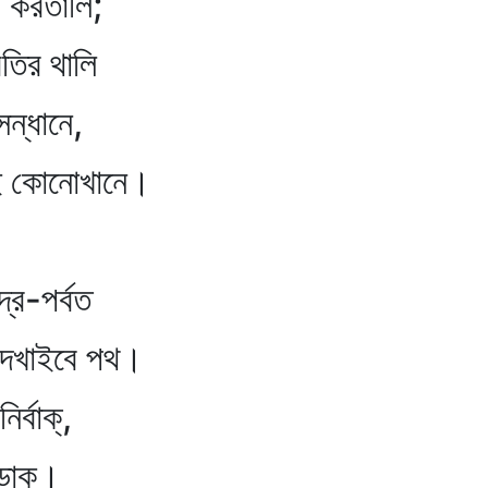
য় করতালি;
তির থালি
ন্ধানে,
নাই কোনোখানে।
দ্র-পর্বত
দেখাইবে পথ।
বাক্‌,
ডাক।