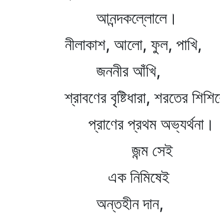
আনন্দকল্লোলে।
নীলাকাশ, আলো, ফুল, পাখি,
জননীর আঁখি,
শ্রাবণের বৃষ্টিধারা, শরতের শিশি
প্রাণের প্রথম অভ্যর্থনা।
জন্ম সেই
এক নিমিষেই
অন্তহীন দান,