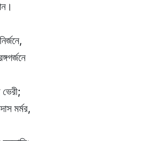
বান।
ির্জনে,
্গগর্জনে
 ভেরী;
াস মর্মর,