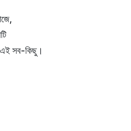
াজে,
টি
ই সব-কিছু।