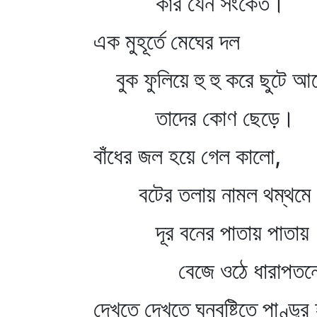
কার যেন সংকেত।
এক মুহূর্তে মেঘের দল
বুক ফুলিয়ে হু হু করে ছুটে আ
তাদের কোণ ছেড়ে।
বাঁধের জল হয়ে গেল কালো,
বটের তলায় নামল থম্‌থমে 
দূর বনের পাতায় পাতায়
বেজে ওঠে ধারাপতনের 
দেখতে দেখতে ঘনবৃষ্টিতে পাণ্ডু