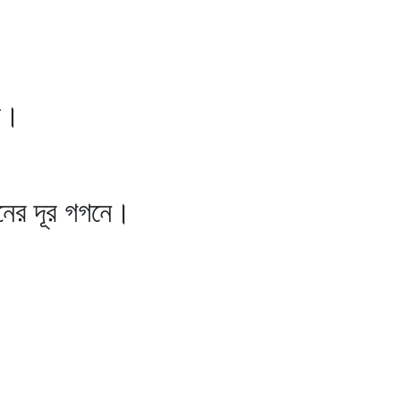
য়।
 দূর গগনে।
।
,