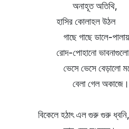
অনাহূত অতিথি,
হাসির কোলাহল উঠল
গাছে গাছে ডালে-পালা
রোদ-পোহানো ভাবনাগুলো
ভেসে ভেসে বেড়ালো মনের
বেলা গেল অকাজে
বিকেলে হঠাৎ এল গুরু গুরু ধ্বনি