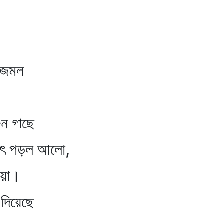
জমল
ন গাছে
ৎ পড়ল আলো,
য়া।
দিয়েছে