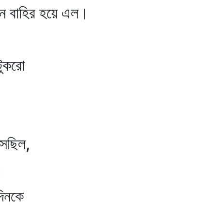
 বাহির হয়ে এল।
টুকরো
েছিল,
।
দিনকে