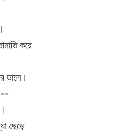
।
তামাতি করে
শের ডালে।
--
ে।
্যা ছেড়ে