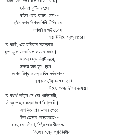
কেবল সেটা স্পর্ধাবলে রয় না টিঁকে।
দুর্বলতা কুটিল হেসে
ফাটল ধরায় তলায় এসে--
হঠাৎ কখন দিগ্‌ব্যাপিনী কীর্তি যত
দর্পহারীর অট্টহাস্যে
যায় মিলিয়ে স্বপ্নমতো।
হে ধরণী, এই ইতিহাস সহস্রবার
যুগে যুগে উদঘাটিলে সামনে সবার।
জাগল দম্ভ বিরাট রূপে,
মজ্জায় তার চুপে চুপে
লাগল রিপুর অলক্ষ্য বিষ সর্বনাশা--
রূপক নাট্যে ব্যাখ্যা তারি
দিয়েছ আজ ভীষণ ভাষায়।
যে যথার্থ শক্তি সে তো শান্তিময়ী,
সৌম্য তাহার কল্যাণরূপ বিশ্বজয়ী।
অশক্তি তার আসন পেতে
ছিল তোমার অন্তরেতে--
সেই তো ভীষণ, নিষ্ঠুর তার বীভৎসতা,
নিজের মধ্যে প্রতিষ্ঠাহীন