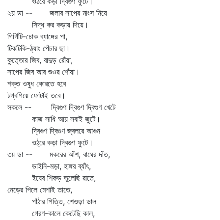
ওঠরে কড়া দ্বিগুণ ফুটে।
২য় ডা -- জলার সাপের মাংস নিয়ে
সিদ্ধ কর কড়ায় দিয়ে।
গির্গিটি-চোক ব্যাঙ্গের পা,
টিকটিকি-ঠ্যাং পেঁচার ছা।
কুত্তোর জিব, বাদুড় রোঁয়া,
সাপের জিব আর শুওর শোঁয়া।
শক্ত ওষুধ কোরতে হবে
টগ্‌বগিয়ে ফোটাই তবে।
সকলে -- দ্বিগুণ দ্বিগুণ দ্বিগুণ খেটে
কাজ সাধি আয় সবাই জুটে।
দ্বিগুণ দ্বিগুণ জ্বলরে আগুন
ওঠ্‌রে কড়া দ্বিগুণ ফুটে।
৩য় ডা -- মকরের আঁশ, বাঘের দাঁত,
ডাইনি-মড়া, হাঙ্গর ব্যাঁৎ,
ইষের শিকড় তুলেছি রাতে,
নেড়ের পিলে মেশাই তাতে,
পাঁঠার পিত্তি, শেওড়া ডাল
গেরণ-কালে কেটেছি কাল,