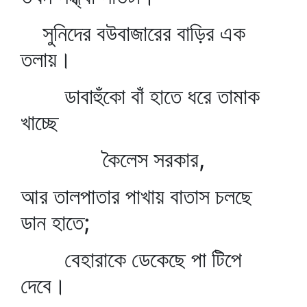
সুনিদের বউবাজারের বাড়ির এক
তলায়।
ডাবাহুঁকো বাঁ হাতে ধরে তামাক
খাচ্ছে
কৈলেস সরকার,
আর তালপাতার পাখায় বাতাস চলছে
ডান হাতে;
বেহারাকে ডেকেছে পা টিপে
দেবে।