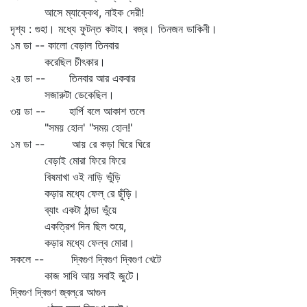
আসে ম্যাক্কেথ, নাইক দেরী!
দৃশ্য : গুহা। মধ্যে ফুটন্ত কটাহ। বজ্র। তিনজন ডাকিনী।
১ম ডা -- কালো বেড়াল তিনবার
করেছিল চীৎকার।
২য় ডা -- তিনবার আর একবার
সজারুটা ডেকেছিল।
৩য় ডা -- হার্পি বলে আকাশ তলে
"সময় হোল' "সময় হোল!'
১ম ডা -- আয় রে কড়া ঘিরে ঘিরে
বেড়াই মোরা ফিরে ফিরে
বিষমাখা ওই নাড়ি ভুঁড়ি
কড়ার মধ্যে ফেল্‌ রে ছুঁড়ি।
ব্যাং একটা ঠান্ডা ভুঁয়ে
একত্রিশ দিন ছিল শুয়ে,
কড়ার মধ্যে ফেল্‌ব মোরা।
সকলে -- দ্বিগুণ দ্বিগুণ দ্বিগুণ খেটে
কাজ সাধি আয় সবাই জুটে।
দ্বিগুণ দ্বিগুণ জ্বল্‌রে আগুন