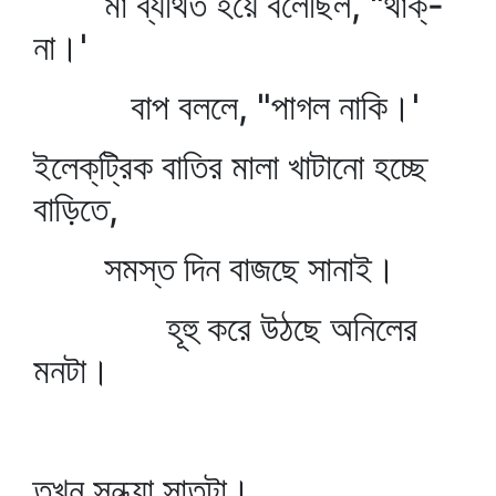
মা ব্যথিত হয়ে বলেছিল, "থাক্‌-
না।'
বাপ বললে, "পাগল নাকি।'
ইলেক্‌ট্রিক বাতির মালা খাটানো হচ্ছে
বাড়িতে,
সমস্ত দিন বাজছে সানাই।
হূহু করে উঠছে অনিলের
মনটা।
তখন সন্ধ্যা সাতটা।