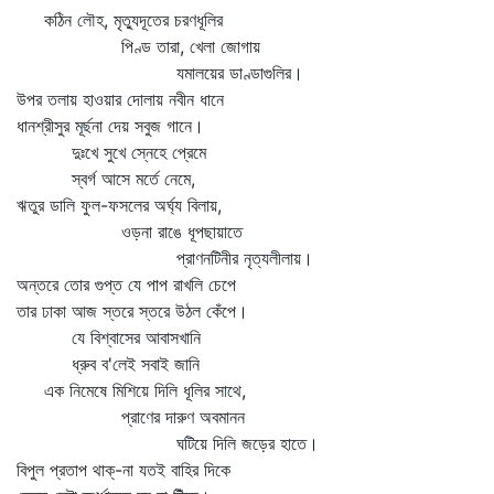
কঠিন লৌহ, মৃত্যুদূতের চরণধূলির
পিণ্ড তারা, খেলা জোগায়
যমালয়ের ডাণ্ডাগুলির।
উপর তলায় হাওয়ার দোলায় নবীন ধানে
ধানশ্রীসুর মূর্ছনা দেয় সবুজ গানে।
দুঃখে সুখে স্নেহে প্রেমে
স্বর্গ আসে মর্তে নেমে,
ঋতুর ডালি ফুল-ফসলের অর্ঘ্য বিলায়,
ওড়না রাঙে ধূপছায়াতে
প্রাণনটিনীর নৃত্যলীলায়।
অন্তরে তোর গুপ্ত যে পাপ রাখলি চেপে
তার ঢাকা আজ স্তরে স্তরে উঠল কেঁপে।
যে বিশ্বাসের আবাসখানি
ধ্রুব ব'লেই সবাই জানি
এক নিমেষে মিশিয়ে দিলি ধূলির সাথে,
প্রাণের দারুণ অবমানন
ঘটিয়ে দিলি জড়ের হাতে।
বিপুল প্রতাপ থাক্‌-না যতই বাহির দিকে