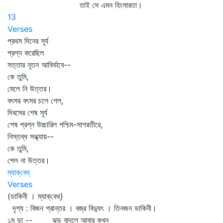
তাই সে এমন হিংসারতা।
13
Verses
প্রথম দিনের সূর্য
প্রশ্ন করেছিল
সত্তার নূতন আবির্ভাবে--
কে তুমি,
মেলে নি উত্তর।
বৎসর বৎসর চলে গেল,
দিবসের শেষ সূর্য
শেষ প্রশ্ন উচ্চারিল পশ্চিম-সাগরতীরে,
নিস্তব্ধ সন্ধ্যায়--
কে তুমি,
পেল না উত্তর।
ম্যাক্‌বেথ্‌
Verses
(ডাকিনী । ম্যাক্‌বেথ্‌)
দৃশ্য : বিজন প্রান্তর । বজ্র বিদ্যুৎ । তিনজন ডাকিনী।
১ম ডা -- ঝড় বাদলে আবার কখন