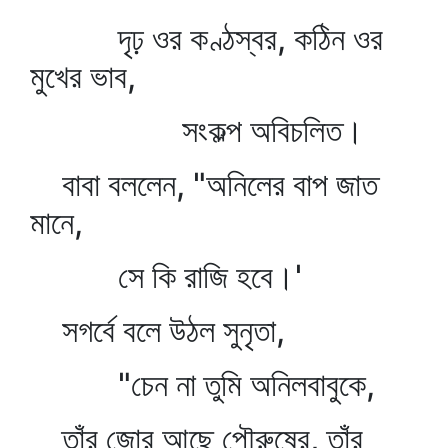
দৃঢ় ওর কণ্ঠস্বর, কঠিন ওর
মুখের ভাব,
সংকল্প অবিচলিত।
বাবা বললেন, "অনিলের বাপ জাত
মানে,
সে কি রাজি হবে।'
সগর্বে বলে উঠল সুনৃতা,
"চেন না তুমি অনিলবাবুকে,
তাঁর জোর আছে পৌরুষের, তাঁর