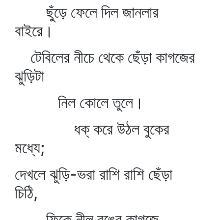
ছুঁড়ে ফেলে দিল জানলার
বাইরে।
টেবিলের নীচে থেকে ছেঁড়া কাগজের
ঝুড়িটা
নিল কোলে তুলে।
ধক্‌ করে উঠল বুকের
মধ্যে;
দেখলে ঝুড়ি-ভরা রাশি রাশি ছেঁড়া
চিঠি,
ফিকে নীল রঙের কাগজে