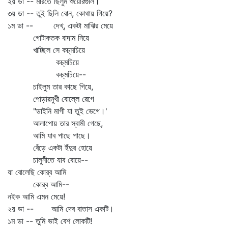
২য় ডা -- মারতে ছিলুম শুয়োরগুলি।
৩য় ডা -- তুই ছিলি বোন, কোথায় গিয়ে?
১ম ডা -- দেখ্‌, একটা মাঝির মেয়ে
গোটাকতক বাদাম নিয়ে
খাচ্ছিল সে কচ্‌মচিয়ে
কচ্‌মচিয়ে
কচ্‌মচিয়ে--
চাইলুম তার কাছে গিয়ে,
পোড়ারমুখী বোল্লে রেগে
"ডাইনি মাগী যা তুই ভেগে।'
আলাপোয় তার স্বামী গেছে,
আমি যাব পাছে পাছে।
বেঁড়ে একটা ইঁদুর হোয়ে
চালুনীতে যাব বোয়ে--
যা বোলেছি কোর্‌ব আমি
কোর্‌ব আমি--
নইক আমি এমন মেয়ে!
২য় ডা -- আমি দেব বাতাস একটি।
১ম ডা -- তুমি ভাই বেশ লোকটি!