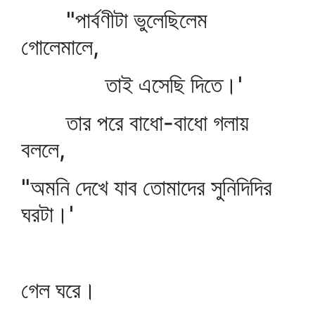
"পার্বণীটা ভুলেছিলেম
গোলেমালে,
তাই এসেছি দিতে।'
তার পরে বাধো-বাধো গলায়
বললে,
"অমনি দেখে যাব তোমাদের সুনিদিদির
ঘরটা।'
গেল ঘরে।