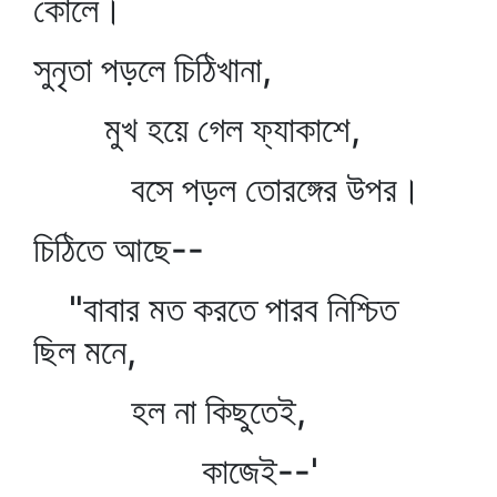
কোলে।
সুনৃতা পড়লে চিঠিখানা,
মুখ হয়ে গেল ফ্যাকাশে,
বসে পড়ল তোরঙ্গের উপর।
চিঠিতে আছে--
"বাবার মত করতে পারব নিশ্চিত
ছিল মনে,
হল না কিছুতেই,
কাজেই--'