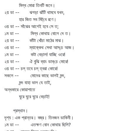
মিল্‌ব মোরা তিনটি জনে।
২য় ডা -- ঝগড়া ঝাঁটি থামবে যখন,
হার জিত সব মিট্‌বে রণে।
৩য় ডা -- সাঁঝের আগেই হবে সে ত;
১ম ডা -- মিল্‌ব কোথায় বোলে দে ত।
২য় ডা -- কাঁটা খোঁচা মাঠের মাঝ।
৩য় ডা -- ম্যাক্কেথ সেথা আস্‌চে আজ।
১ম ডা -- কটা বেড়াল! যাচ্ছি ওরে!
২য় ডা -- ঐ বুঝি ব্যাং ডাক্‌চে মোরে!
৩য় ডা -- চল্‌ তবে চল্‌ ত্বরা কোরে!
সকলে -- মোদের কাছে ভালই মন্দ,
মন্দ যাহা ভাল যে তাই,
অন্ধকারে কোয়াশাতে
ঘুরে ঘুরে ঘুরে বেড়াই!
প্রস্থান।
দৃশ্য : এক প্রান্তর। বজ্র। তিনজন ডাকিনী।
১ম ডা -- এতক্ষণ বোন কোথায় ছিলি?