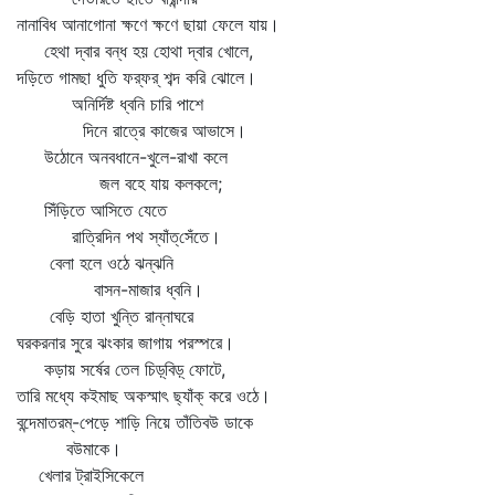
নানাবিধ আনাগোনা ক্ষণে ক্ষণে ছায়া ফেলে যায়।
হেথা দ্বার বন্ধ হয় হোথা দ্বার খোলে,
দড়িতে গামছা ধুতি ফর্‌ফর্‌ শব্দ করি ঝোলে।
অনির্দিষ্ট ধ্বনি চারি পাশে
দিনে রাত্রে কাজের আভাসে।
উঠোনে অনবধানে-খুলে-রাখা কলে
জল বহে যায় কলকলে;
সিঁড়িতে আসিতে যেতে
রাত্রিদিন পথ স্যাঁত্‌সেঁতে।
বেলা হলে ওঠে ঝন্‌ঝনি
বাসন-মাজার ধ্বনি।
বেড়ি হাতা খুন্তি রান্নাঘরে
ঘরকরনার সুরে ঝংকার জাগায় পরস্পরে।
কড়ায় সর্ষের তেল চিড়্‌বিড়্‌ ফোটে,
তারি মধ্যে কইমাছ অকস্মাৎ ছ্যাঁক্‌ করে ওঠে।
বন্দেমাতরম্‌-পেড়ে শাড়ি নিয়ে তাঁতিবউ ডাকে
বউমাকে।
খেলার ট্রাইসিকেলে