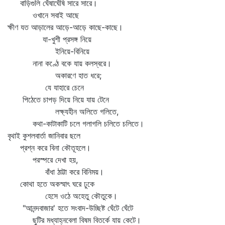
বাড়িগুলি ঘেঁষাঘেঁষি সারে সারে।
ওখানে সবাই আছে
ক্ষীণ যত আড়ালের আড়ে-আড়ে কাছে-কাছে।
যা-খুশী প্রসঙ্গ নিয়ে
ইনিয়ে-বিনিয়ে
নানা কণ্ঠে বকে যায় কলস্বরে।
অকারণে হাত ধরে;
যে যাহারে চেনে
পিঠেতে চাপড় দিয়ে নিয়ে যায় টেনে
লক্ষ্যহীন অলিতে গলিতে,
কথা-কাটাকাটি চলে গলাগলি চলিতে চলিতে।
বৃথাই কুশলবার্তা জানিবার ছলে
প্রশ্ন করে বিনা কৌতূহলে।
পরস্পরে দেখা হয়,
বাঁধা ঠাট্টা করে বিনিময়।
কোথা হতে অকস্মাৎ ঘরে ঢুকে
হেসে ওঠে অহেতু কৌতুকে।
"আনন্দবাজার' হতে সংবাদ-উচ্ছিষ্ট ঘেঁটে ঘেঁটে
ছুটির মধ্যাহ্নবেলা বিষম বিতর্কে যায় কেটে।