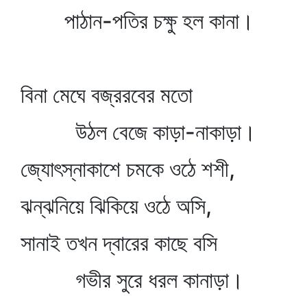
পাঠান-পতির চক্ষু হল কানা।
বিনা মেঘে বজ্ররবের মতো
উঠল বেজে কাড়া-নাকাড়া।
জ্যোৎস্নাকাশে চমকে ওঠে শশী,
ঝন্‌ঝনিয়ে ঝিকিয়ে ওঠে অসি,
সানাই তখন দ্বারের কাছে বসি
গভীর সুরে ধরল কানাড়া।