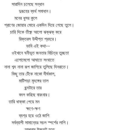
সারাদিন চলেছে সন্ধান
দুরূহের ব্যর্থ সমাধান।
মনের ধূসর কূলে
প্রাণের জোয়ার মোরে একদিন দিয়ে গেছে তুলে।
চারি দিকে তীক্ষ্ণ আলো ঝক্‌ঝক্‌ করে
রিক্তরস উদ্দীপ্ত প্রহরে।
ভাবি এই কথা--
ওইখানে ঘনীভূত জনতার বিচিত্র তুচ্ছতা
এলোমেলো আঘাতে সংঘাতে
নানা শব্দ নানা রূপ জাগিয়ে তুলিছে দিনরাতে।
কিছু তার টেঁকে নাকো দীর্ঘকাল,
মাটিগড়া মৃদঙ্গের তাল
ছন্দটারে তার
বদল করিছে বারংবার।
তারি ধাক্কা পেয়ে মন
ক্ষণে-ক্ষণ
ব্যগ্র হয়ে ওঠে জাগি
সর্বব্যাপী সামান্যের সচল স্পর্শের লাগি।
আপনার উচ্চতট হতে