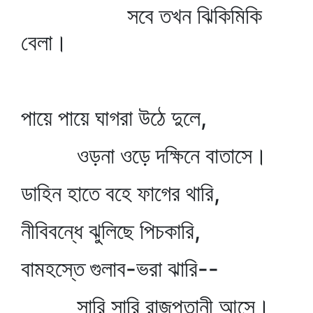
সবে তখন ঝিকিমিকি
বেলা।
পায়ে পায়ে ঘাগরা উঠে দুলে,
ওড়না ওড়ে দক্ষিনে বাতাসে।
ডাহিন হাতে বহে ফাগের থারি,
নীবিবন্ধে ঝুলিছে পিচকারি,
বামহস্তে গুলাব-ভরা ঝারি--
সারি সারি রাজপুতানী আসে।