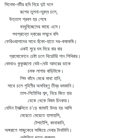
সিনেমা-নটীর ছবি নিয়ে দুই দলে
রূপের তুলনা-দ্বন্দ্ব চলে,
উত্তাপ প্রবল হয় শেষে
বন্ধুবিচ্ছেদের কাছে এসে।
পথপ্রান্তে দ্বারের সম্মুখে বসি
ফেরিওয়ালাদের সাথে হুঁকো-হাতে দর-কষাকষি।
একই সুরে দম দিয়ে বার বার
গ্রামোফোনে চেষ্টা চলে থিয়েটরি গান শিখিবার।
কোথাও কুকুরছানা ঘেউ-ঘেউ আদরের ডাকে
চমক লাগায় বাড়িটাকে।
শিশু কাঁদে মেঝে মাথা হানি,
সাথে চলে গৃহিণীর অসহিষ্ণু তীব্র ধমকানি।
তাস-পিটোনির শব্দ, নিয়ে জিত হার
থেকে থেকে বিষম চিৎকার।
যেদিন ট্যাক্সিতে চ'ড়ে জামাই উদয় হয় আসি
মেয়েতে মেয়েতে হাসাহাসি,
টেপাটেপি, কানাকানি,
অঙ্গরাগে লাজুকেরে সাজিয়ে দেবার টানাটানি।
দেউরিতে ছাতে বারান্দায়