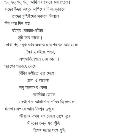
ছড়্‌ ছড়্‌ খড়্‌ খড়্‌ আঙিনায় ঘোরে কার ছেলে।
যাদের উদয় অস্ত আপিসের দিক্‌চক্রবালে
তাদের গৃহিণীদের সকালে বিকালে
দিন পরে দিন যায়
দুইবার জোয়ার-ভাঁটায়
ছুটি আর কাজে।
হোথা পড়া-মুখস্থের একঘেয়ে অশ্রান্ত আওয়াজে
ধৈর্য হারাইছে পাড়া,
এগ্‌জামিনেশনে দেয় তাড়া।
প্রাণের প্রবাহে ভেসে
বিবিধ ভঙ্গীতে ওরা মেশে।
চেনা ও অচেনা
লঘু আলাপের ফেনা
আবর্তিয়া তোলে
দেখাশোনা আনাগোনা গতির হিল্লোলে।
রাস্তার এপারে আমি নিঃশব্দ দুপুরে
জীবনের তথ্য যত ফেলে রেখে দূরে
জীবনের তত্ত্ব যত খুঁজি
নিঃসঙ্গ মনের সঙ্গে যুঝি,