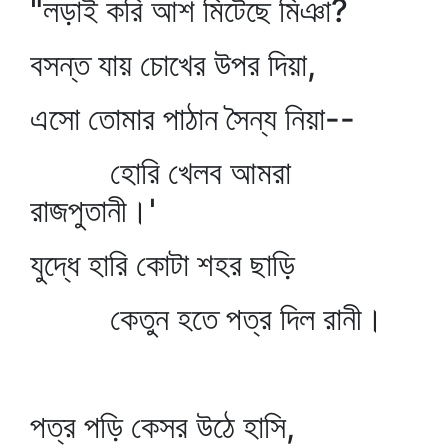
"লড়াই করি আশ মিটেছে মিঞা?
বসন্ত যায় চোখের উপর দিয়া,
এসো তোমার পাঠান সৈন্য নিয়া--
হোরি খেলব আমরা
রাজপুতানী।'
যুদ্ধে হারি কোটা শহর ছাড়ি
কেতুন হতে পত্র দিল রানী।
পত্র পড়ি কেসর উঠে হাসি,