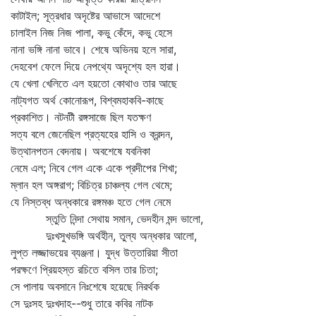
কাটাইল; সূত্রধার অদৃষ্টের আভাসে আদেশে
চালাইল নিজ নিজ পালা, কভু কেঁদে, কভু হেসে
নানা ভঙ্গি নানা ভাবে। শেষে অভিনয় হলে সারা,
দেহবেশ ফেলে দিয়ে নেপথ্যে অদৃশ্যে হল হারা।
যে খেলা খেলিতে এল হয়তো কোথাও তার আছে
নাট্যগত অর্থ কোনোরূপ, বিশ্বমহাকবি-কাছে
প্রকাশিত। নটনটী রঙ্গসাজে ছিল যতক্ষণ
সত্য বলে জেনেছিল প্রত্যহের হাসি ও ক্রন্দন,
উত্থানপতন বেদনায়। অবশেষে যবনিকা
নেমে এল; নিবে গেল একে একে প্রদীপের শিখা;
ম্লান হল অঙ্গরাগ; বিচিত্র চাঞ্চল্য গেল থেমে;
যে নিস্তব্ধ অন্ধকারে রঙ্গমঞ্চ হতে গেল নেমে
স্তুতি নিন্দা সেথায় সমান, ভেদহীন মন্দ ভালো,
দুঃখসুখভঙ্গি অর্থহীন, তুল্য অন্ধকার আলো,
লুপ্ত লজ্জাভয়ের ব্যঞ্জনা। যুদ্ধ উত্তারিয়া সীতা
পরক্ষণে প্রিয়হস্ত রচিতে বসিল তার চিতা;
সে পালায় অবসানে নিঃশেষে হয়েছে নিরর্থক
সে দুঃসহ দুঃখদাহ--শুধু তারে কবির নাটক