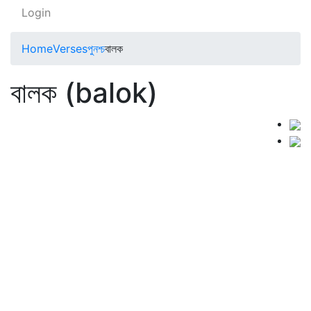
Login
Home
Verses
পুনশ্চ
বালক
বালক (balok)