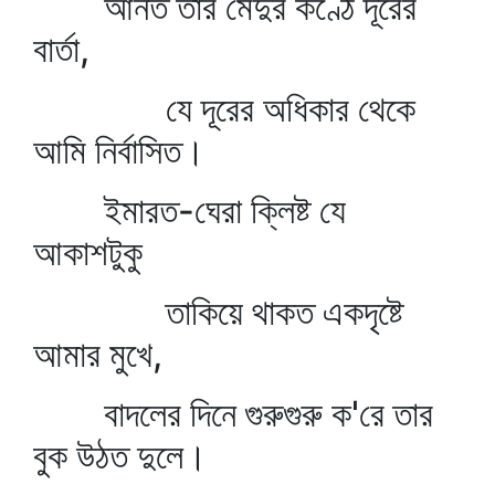
আনত তার মেদুর কণ্ঠে দূরের
বার্তা,
যে দূরের অধিকার থেকে
আমি নির্বাসিত।
ইমারত-ঘেরা ক্লিষ্ট যে
আকাশটুকু
তাকিয়ে থাকত একদৃষ্টে
আমার মুখে,
বাদলের দিনে গুরুগুরু ক'রে তার
বুক উঠত দুলে।