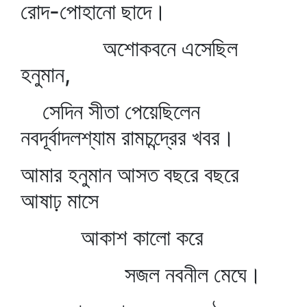
রোদ-পোহানো ছাদে।
অশোকবনে এসেছিল
হনুমান,
সেদিন সীতা পেয়েছিলেন
নবদূর্বাদলশ্যাম রামচন্দ্রের খবর।
আমার হনুমান আসত বছরে বছরে
আষাঢ় মাসে
আকাশ কালো করে
সজল নবনীল মেঘে।