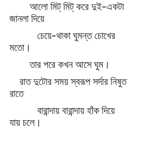
আলো মিট্‌ মিট্‌ করে দুই-একটা
জানলা দিয়ে
চেয়ে-থাকা ঘুমন্ত চোখের
মতো।
তার পরে কখন আসে ঘুম।
রাত দুটোর সময় স্বরূপ সর্দার নিষুত
রাতে
বারান্দায় বারান্দায় হাঁক দিয়ে
যায় চলে।