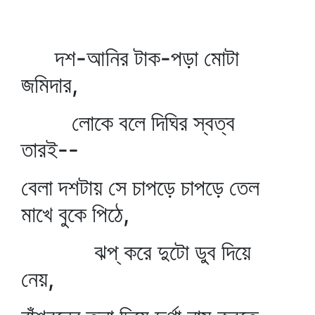
দশ-আনির টাক-পড়া মোটা
জমিদার,
লোকে বলে দিঘির স্বত্ব
তারই--
বেলা দশটায় সে চাপড়ে চাপড়ে তেল
মাখে বুকে পিঠে,
ঝপ্‌ করে দুটো ডুব দিয়ে
নেয়,