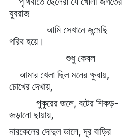
পৃথিবীতে ছেলেরা যে খোলা জগতের
যুবরাজ
আমি সেখানে জন্মেছি
গরিব হয়ে।
শুধু কেবল
আমার খেলা ছিল মনের ক্ষুধায়,
চোখের দেখায়,
পুকুরের জলে, বটের শিকড়-
জড়ানো ছায়ায়,
নারকেলের দোদুল ডালে, দূর বাড়ির