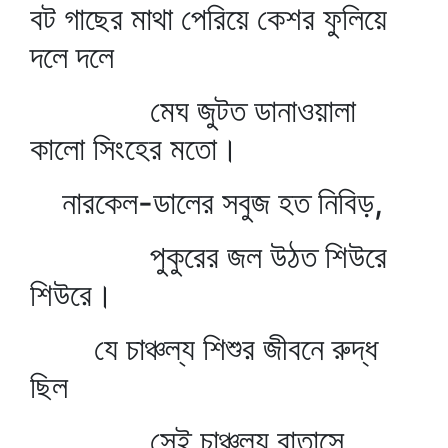
বট গাছের মাথা পেরিয়ে কেশর ফুলিয়ে
দলে দলে
মেঘ জুটত ডানাওয়ালা
কালো সিংহের মতো।
নারকেল-ডালের সবুজ হত নিবিড়,
পুকুরের জল উঠত শিউরে
শিউরে।
যে চাঞ্চল্য শিশুর জীবনে রুদ্ধ
ছিল
সেই চাঞ্চল্য বাতাসে