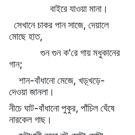
বাইরে যাওয়া মানা।
সেখানে চাকর পান সাজে, দেয়ালে
মোছে হাত,
গুন গুন ক'রে গায় মধুকানের
গান;
শান-বাঁধানো মেজে, খড়্‌খড়ে-
দেওয়া জানলা।
নীচে ঘাট-বাঁধানো পুকুর, পাঁচিল ঘেঁষে
নারকেল গাছ।