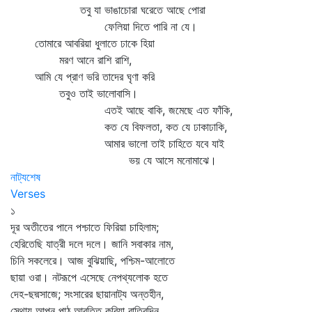
তবু যা ভাঙাচোরা ঘরেতে আছে পোরা
ফেলিয়া দিতে পারি না যে।
তোমারে আবরিয়া ধুলাতে ঢাকে হিয়া
মরণ আনে রাশি রাশি,
আমি যে প্রাণ ভরি তাদের ঘৃণা করি
তবুও তাই ভালোবাসি।
এতই আছে বাকি, জমেছে এত ফাঁকি,
কত যে বিফলতা, কত যে ঢাকাঢাকি,
আমার ভালো তাই চাহিতে যবে যাই
ভয় যে আসে মনোমাঝে।
নাট্যশেষ
Verses
১
দূর অতীতের পানে পশ্চাতে ফিরিয়া চাহিলাম;
হেরিতেছি যাত্রী দলে দলে। জানি সবাকার নাম,
চিনি সকলেরে। আজ বুঝিয়াছি, পশ্চিম-আলোতে
ছায়া ওরা। নটরূপে এসেছে নেপথ্যলোক হতে
দেহ-ছদ্মসাজে; সংসারের ছায়ানাট্য অন্তহীন,
সেথায় আপন পাঠ আবৃত্তি করিয়া রাত্রিদিন