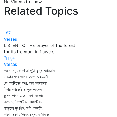
No Videos to show
Related Topics
187
Verses
LISTEN TO THE prayer of the forest
for its freedom in flowers'
মিলনদৃশ্য
Verses
হেসো না, হেসো না তুমি বুদ্ধি-অভিমানী!
একবার মনে আনো ওগো ভেদজ্ঞানী,
সে মহাদিনের কথা, যবে শকুন্তলা
বিদায় লইতেছিল স্বজনবৎসলা
জন্মতপোবন হতে--সখা সহকার,
লতাভগ্নী মাধবিকা, পশুপরিবার,
মাতৃহারা মৃগশিশু, মৃগী গর্ভবতী,
দাঁড়াইল চারি দিকে; স্নেহের মিনতি