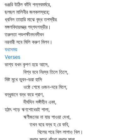
গুঞ্জরি উঠিল কাঁদি পল্লবমর্মরে,
ছলছল মালিনীর জলকলস্বরে;
ধ্বনিল তাহারি মাঝে বৃদ্ধ তপস্বীর
মঙ্গলবিদায়মন্ত্র গদ্‌গদগম্ভীর।
তরুলতা পশুপক্ষীনদনদীবন
নরনারী সবে মিলি করুণ মিলন।
যথাসময়
Verses
ভাগ্য যখন কৃপণ হয়ে আসে,
বিশ্ব যবে নিঃস্ব তিলে তিলে,
মিষ্ট মুখে ভুবন-ভরা হাসি
ওষ্ঠে শেষে ওজন-দরে মিলে,
বন্ধুজনে বন্ধ করে প্রাণ,
দীর্ঘদিন সঙ্গীহীন একা,
হঠাৎ পড়ে ঋণশোধেরই পালা,
ঋণীজনের না যায় পাওয়া দেখা,
তখন ঘরে বন্ধ হ রে কবি,
খিলের পরে খিল লাগাও খিল।
কথার সাথে গাঁথো কথার মালা,