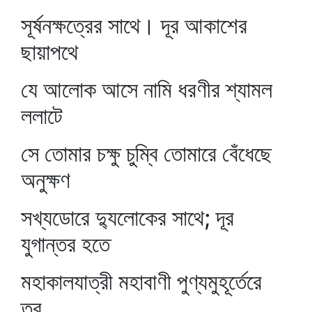
সূর্ষনক্ষত্রের সাথে। দূর আকাশের
ছায়াপথে
যে আলোক আসে নামি ধরণীর শ্যামল
ললাটে
সে তোমার চক্ষু চুম্বি তোমারে বেঁধেছে
অনুক্ষণ
সখ্যডোরে দ্যুলোকের সাথে; দূর
যুগান্তর হতে
মহাকালযাত্রী মহাবাণী পুণ্যমুহূর্তেরে
তব