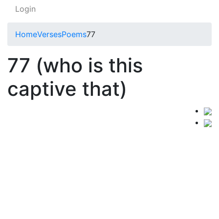
Login
Home
Verses
Poems
77
77 (who is this
captive that)