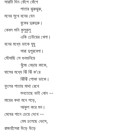
সারাটা দিন কেঁপে কেঁপে
পাতার ঝুরুঝুরু,
মনের সুখে বনের যেন
বুকের দুরুদুরু।
কেবল শুনি কুলুকুলু
একি ঢেউয়ের খেলা।
বনের মধ্যে ডাকে ঘুঘু
সারা দুপুরবেলা।
মৌমাছি সে গুনগুনিয়ে
খুঁজে বেড়ায় কাকে,
ঘাসের মধ্যে ঝিঁ ঝিঁ ক'রে
ঝিঁঝিঁ পোকা ডাকে।
ফুলের পাতায় মাথা রেখে
শুনতেছে ভাই বোন --
মায়ের কথা মনে পড়ে,
আকুল করে মন।
মেঘের পানে চেয়ে দেখে --
মেঘ চলেছে ভেসে,
রাজহাঁসেরা উড়ে উড়ে