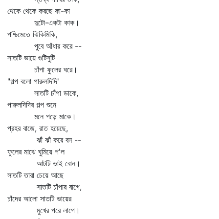
থেকে থেকে করছে কা-কা
দুটো-একটা কাক।
পশ্চিমেতে ঝিকিমিকি,
পুবে আঁধার করে --
সাতটি ভায়ে গুটিসুটি
চাঁপা ফুলের ঘরে।
"গল্প বলো পারুলদিদি'
সাতটি চাঁপা ডাকে,
পারুলদিদির গল্প শুনে
মনে পড়ে মাকে।
প্রহর বাজে, রাত হয়েছে,
ঝাঁ ঝাঁ করে বন --
ফুলের মাঝে ঘুমিয়ে প'ল
আটটি ভাই বোন।
সাতটি তারা চেয়ে আছে
সাতটি চাঁপার বাগে,
চাঁদের আলো সাতটি ভায়ের
মুখের পরে লাগে।