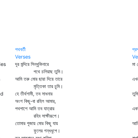
পথবর্তী
প্র
Verses
Ve
ies
দূর মন্দিরে সিন্ধুকিনারে
মা 
পথে চলিয়াছ তুমি।
সক
s
আমি তরু মোর ছায়া দিয়ে তারে
এখ
মৃত্তিকা তার চুমি।
কর
nd
হে তীর্থগামী, তব সাধনার
তুম
অংশ কিছু-বা রহিল আমার,
না
পথপাশে আমি তব যাত্রার
একদ
রহিব সাক্ষীরূপে।
বি
তোমার পূজায় মোর কিছু যায়
আমি
ফুলের গন্ধধূপে।
সু