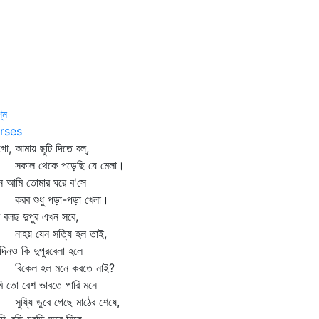
শ্ন
rses
গো, আমায় ছুটি দিতে বল্‌,
াল থেকে পড়েছি যে মেলা।
ন আমি তোমার ঘরে ব'সে
ব শুধু পড়া-পড়া খেলা।
ি বলছ দুপুর এখন সবে,
হয় যেন সত্যি হল তাই,
িনও কি দুপুরবেলা হলে
কেল হল মনে করতে নাই?
 তো বেশ ভাবতে পারি মনে
য্যি ডুবে গেছে মাঠের শেষে,