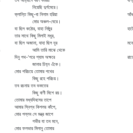
s
তব আহ্বানে বরণ করিয়া
বাগ
নিয়েছি দুর্গমেরে।
শা
ক্লান্তি কিছু-বা নিলাম হরিয়া
আঁধ
মোর অঞ্চল-ঘেরে।
কা
যা ছিল কঠোর, যাহা নিষ্ঠুর
হাট
তার সাথে কিছু মিলাই মধুর,
মা
যা ছিল অজানা, যাহা ছিল দূর
মনে
s
আমি তারি মাঝে থেকে
মন
দিনু পথ-'পরে শ্যাম অক্ষরে
রাত
জানার চিহ্ন এঁকে।
দু
মোর পরিচয়ে তোমার পথের
কিছু রহে পরিচয়।
তব রচনায় তব ভকতের
কিছু বাণী মিশে রয়।
তোমার মধ্যদিবসের তাপে
আমার স্নিগ্ধ কিশলয় কাঁপে,
মোর পল্লব সে মন্ত্র জাপে
গভীর যা তব মনে,
মোর ফলভার মিলানু তোমার