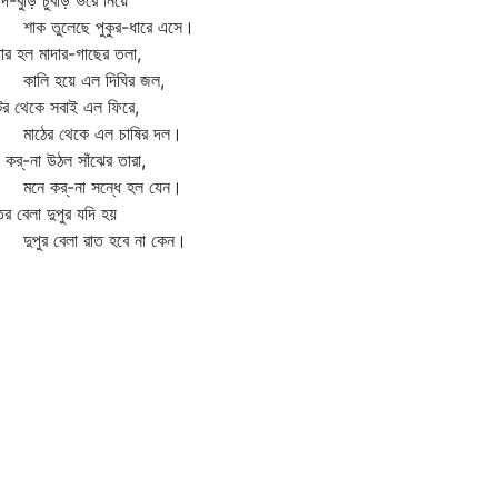
্‌দি-বুড়ি চুবড়ি ভরে নিয়ে
ক তুলেছে পুকুর-ধারে এসে।
ার হল মাদার-গাছের তলা,
লি হয়ে এল দিঘির জল,
ের থেকে সবাই এল ফিরে,
ঠের থেকে এল চাষির দল।
 কর্‌-না উঠল সাঁঝের তারা,
ে কর্‌-না সন্ধে হল যেন।
ের বেলা দুপুর যদি হয়
পুর বেলা রাত হবে না কেন।