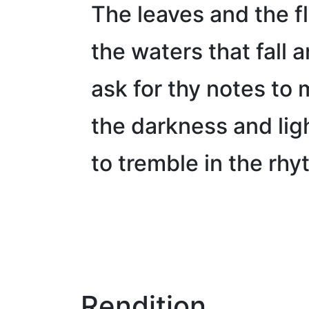
The leaves and the f
the waters that fall a
ask for thy notes to 
the darkness and lig
to tremble in the rhy
Rendition