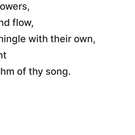
lowers,
nd flow,
mingle with their own,
ht
thm of thy song.