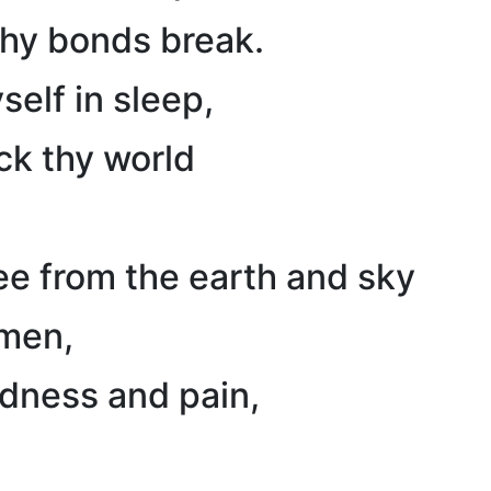
 thy bonds break.
self in sleep,
ck thy world
ee from the earth and sky
 men,
ladness and pain,