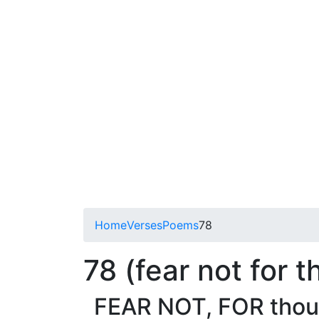
Home
Verses
Poems
78
78 (fear not for t
FEAR NOT, FOR thou 