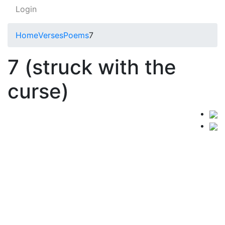
Login
Home
Verses
Poems
7
7 (struck with the
curse)