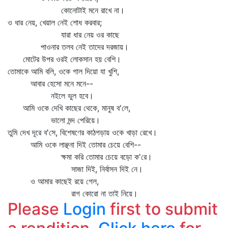
কোনোটাই মনে রাখে না।
ও ধার নেয়, খেয়াল নেই শোধ করবার;
যারা ধার নেয় ওর কাছে
পাওনার তলব নেই তাদের দরজায়।
মোটের উপর ওরই লোকসান হয় বেশি।
তোমাকে আমি বলি, ওকে গাল দিয়ো যা খুশি,
আবার হেসো মনে মনে--
নইলে ভুল হবে।
আমি ওকে দেখি কাছের থেকে, মানুষ ব'লে,
ভালো মন্দ পেরিয়ে।
তুমি দেখ দূরে ব'সে, বিশেষণের কাঠগড়ায় ওকে খাড়া রেখে।
আমি ওকে লাঞ্ছনা দিই তোমার চেয়ে বেশি--
ক্ষমা করি তোমার চেয়ে বড়ো ক'রে।
সাজা দিই, নির্বাসন দিই নে।
ও আমার কাছেই রয়ে গেল,
রাগ কোরো না তাই নিয়ে।
Please
Login
first to submit