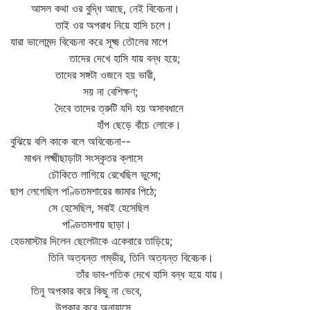
আসল কথা ওর বুদ্ধি আছে, নেই বিবেচনা।
তাই ওর অপরাধ নিয়ে হাসি চলে।
যারা ভালোমন্দ বিবেচনা করে সূক্ষ্ম তৌলের মাপে
তাদের দেখে হাসি যায় বন্ধ হয়ে;
তাদের সঙ্গটা ওজনে হয় ভারী,
সয় না বেশিক্ষণ;
দৈবে তাদের ত্রুটি যদি হয় অসাবধানে
হাঁপ ছেড়ে বাঁচে লোকে।
বুঝিয়ে বলি কাকে বলে অবিবেচনা--
মাখন লক্ষ্মীছাড়াটা সংস্কৃতর ক্লাসে
চৌকিতে লাগিয়ে রেখেছিল ভুসো;
ছাপ লেগেছিল পণ্ডিতমশায়ের জামার পিঠে;
সে হেসেছিল, সবাই হেসেছিল
পণ্ডিতমশায় ছাড়া।
হেডমাস্টার দিলেন ছেলেটাকে একেবারে তাড়িয়ে;
তিনি অত্যন্ত গম্ভীর, তিনি অত্যন্ত বিবেচক।
তাঁর ভাব-গতিক দেখে হাসি বন্ধ হয়ে যায়।
তিনু অপকার করে কিছু না ভেবে,
উপকার করে অনায়াসে,