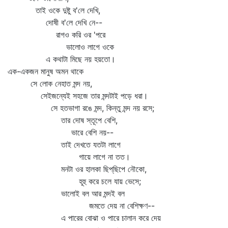
তাই ওকে দুষ্টু ব'লে দেখি,
দোষী ব'লে দেখি নে--
রাগও করি ওর 'পরে
ভালোও লাগে ওকে
এ কথাটা মিছে নয় হয়তো।
এক-একজন মানুষ অমন থাকে
সে লোক নেহাত মন্দ নয়,
সেইজন্যেই সহজে তার মন্দটাই পড়ে ধরা।
সে হতভাগা রঙে মন্দ, কিন্তু মন্দ নয় রসে;
তার দোষ স্তূপে বেশি,
ভারে বেশি নয়--
তাই দেখতে যতটা লাগে
গায়ে লাগে না তত।
মনটা ওর হালকা ছিপ্‌ছিপে নৌকো,
হূহু করে চলে যায় ভেসে;
ভালোই বল আর মন্দই বল
জমতে দেয় না বেশিক্ষণ--
এ পারের বোঝা ও পারে চালান করে দেয়