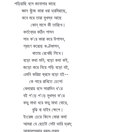
পড়িয়াছি বসে জানালার কাছে
জ্ঞান খুঁজে কারা ধরা ভ্রমিয়াছে,
কবে মরে তারা মুখস্থ আছে
কোন্‌ মাসে কী তারিখে।
কর্তব্যের কঠিন শাসন
সাধ ক'রে কারা করে উপাসন,
গ্রহণ করেছে কণ্টকাসন,
খাতায় রেখেছি লিখে।
বড়ো কথা শুনি, বড়ো কথা কই,
জড়ো করে নিয়ে পড়ি বড়ো বই,
এমনি করিয়া ক্রমে বড়ো হই--
কে পারে রাখিতে চেপে!
কেদারায় বসে সারাদিন ধ'রে
বই প'ড়ে প'ড়ে মুখস্থ ক'রে
কভু মাথা ধরে কভু মাথা ঘোরে,
বুঝি বা যাইব ক্ষেপে।
ইংরেজ চেয়ে কিসে মোরা কম!
আমরা যে ছোটো সেটা ভারি ভ্রম;
আকারপ্রকার রকম-সকম