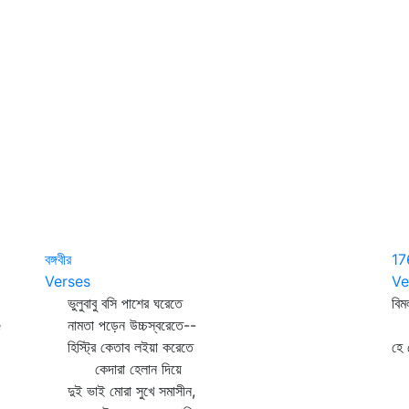
বঙ্গবীর
17
Verses
Ve
ভুলুবাবু বসি পাশের ঘরেতে
বি
e
নামতা পড়েন উচ্চস্বরেতে--
শি
হিস্ট্রি কেতাব লইয়া করেতে
হে 
কেদারা হেলান দিয়ে
শু
দুই ভাই মোরা সুখে সমাসীন,