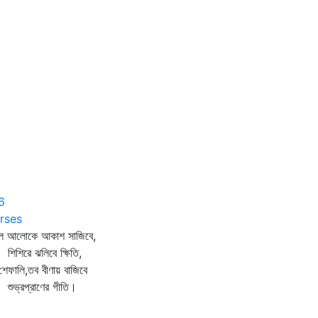
6
rses
মল আলোকে আকাশ সাজিবে,
শিরে ঝলিবে ক্ষিতি,
শেফালি,তব বীণায় বাজিবে
ভ্রপ্রাণের গীতি।