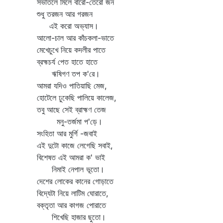
সভাতলে মিলে বারো-তেরো জন
শুধু তরজন আর গরজন
এই করো অভ্যাস।
আলো-চাল আর কাঁচকলা-ভাতে
মেখেচুখে নিয়ে কদলীর পাতে
ব্রহ্মচর্য পেত হাতে হাতে
ঋষিগণ তপ ক'রে।
আমরা যদিও পাতিয়াছি মেজ,
হোটেলে ঢুকেছি পালিয়ে কালেজ,
তবু আছে সেই ব্রাহ্মণ তেজ
মনু-তর্জমা প'ড়ে।
সংহিতা আর মুর্গি -জবাই
এই দুটো কাজে লেগেছি সবাই,
বিশেষত এই আমরা ক' ভাই
নিমাই নেপাল ভূতো।
দেশের লোকের কানের গোড়াতে
বিদ্যেটা নিয়ে লাটিম ঘোরাতে,
বক্তৃতা আর কাগজ পোরাতে
শিখেছি হাজার ছুতো।