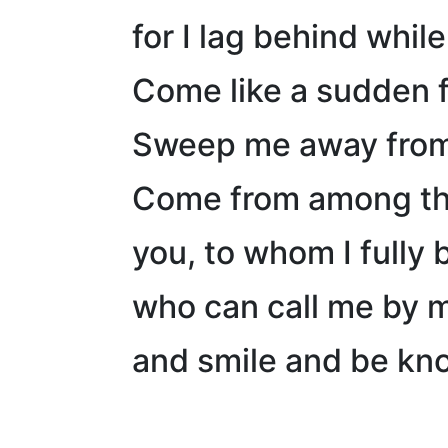
for I lag behind while
Come like a sudden fl
Sweep me away from 
Come from among th
you, to whom I fully 
who can call me by 
and smile and be kno