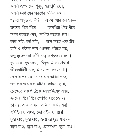
অমনি জগৎ যেন শূন্য, মরুভূমি-হেন,
অমনি মরণ যেন প্রাণের অধিক ভায়।
প্রণয় অমৃত এ কি? এ যে ঘোর হলাহল--
হৃদয়ের শিরে শিরে প্রবেশিয়া ধীরে ধীরে
অবশ করেছে দেহ, শোণিত করেছে জল।
কাজ নাই, কর্ম নাই, বসে আছে এক ঠাঁই,
হাসি ও কটাক্ষ লয়ে খেলেনা গড়িছে যত,
কভু ঢুলে-পড়া আঁখি কভু অশ্রুভারে নত।
দূর করো, দূর করো, বিকৃত এ ভালোবাসা
জীবনদায়িনী নহে, এ যে গো হৃদয়নাশা।
কোথায় প্রণয়ে মন যৌবনে ভরিয়া উঠে,
জগতের অধরেতে হাসির জোছনা ফুটে,
চোখেতে সকলি ঠেকে বসন্তহিল্লোলময়,
হৃদয়ের শিরে শিরে শোণিত সতেজে বয়--
তা নয়, একি এ হল, একি এ জর্জর মন!
হাসিহীন দু অধর, জোতিহীন দু নয়ন!
দূরে যাও, দূরে যাও, হৃদয় রে দূরে যাও--
ভূলে যাও, ভুলে যাও, ছেলেখেলা ভুলে যাও।