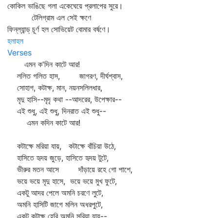
কোকিল ভাঙিছে গলা একেঘেয়ে প্রলাপের সুরে।
টেলিগ্রাম এল সেই ক্ষণে
ফিন্‌ল্যান্ড্‌ চূর্ণ হল সোভিয়েট বোমার বর্ষণে।
হলাহল
Verses
এমন ক'দিন কাটে আর!
ললিত গলিত হাস, জাগরণ, দীর্ঘশ্বাস,
সোহাগ, কটাক্ষ, মান, নয়নসলিলধার,
মৃদু হাসি--মৃদৃ কথা --আদরের, উপেক্ষার--
এই শুধু, এই শুধু, দিনরাত এই শুধু--
এমন কদিন কাটে আর!
কটাক্ষে মরিয়া যায়, কটাক্ষে বাঁচিয়া উঠে,
হাসিতে হৃদয় জুড়ে, হাসিতে হৃদয় টুটে,
ভীরুর মতন আসে দাঁড়ায়ে রহে গো পাশে,
ভয়ে ভয়ে মৃদু হাসে, ভয়ে ভয়ে মুখ ফুটে,
একটু আদর পেলে অমনি চরণে লুটে,
অমনি হাসিটি জাগে মলিন অধরপুটে,
একটু কটাক্ষ হেরি অমনি সরিয়া যায়--