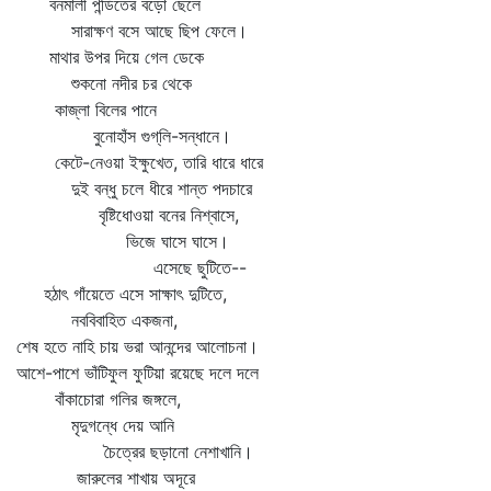
বনমালী পন্ডিতের বড়ো ছেলে
সারাক্ষণ বসে আছে ছিপ ফেলে।
মাথার উপর দিয়ে গেল ডেকে
শুকনো নদীর চর থেকে
কাজ্‌লা বিলের পানে
বুনোহাঁস গুগ্‌লি-সন্ধানে।
কেটে-নেওয়া ইক্ষুখেত, তারি ধারে ধারে
দুই বন্ধু চলে ধীরে শান্ত পদচারে
বৃষ্টিধোওয়া বনের নিশ্বাসে,
ভিজে ঘাসে ঘাসে।
এসেছে ছুটিতে--
হঠাৎ গাঁয়েতে এসে সাক্ষাৎ দুটিতে,
নববিবাহিত একজনা,
শেষ হতে নাহি চায় ভরা আনন্দের আলোচনা।
আশে-পাশে ভাঁটিফুল ফুটিয়া রয়েছে দলে দলে
বাঁকাচোরা গলির জঙ্গলে,
মৃদুগন্ধে দেয় আনি
চৈত্রের ছড়ানো নেশাখানি।
জারুলের শাখায় অদূরে