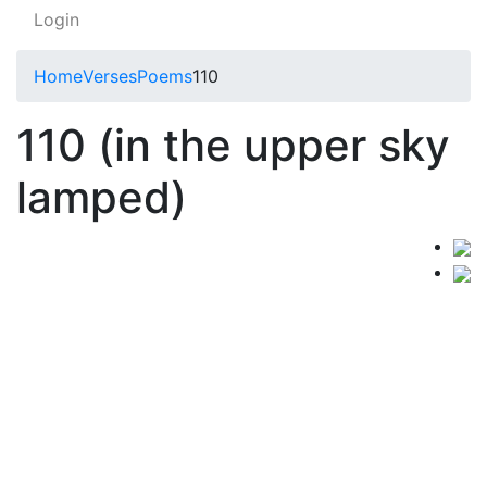
Login
Home
Verses
Poems
110
110 (in the upper sky
lamped)