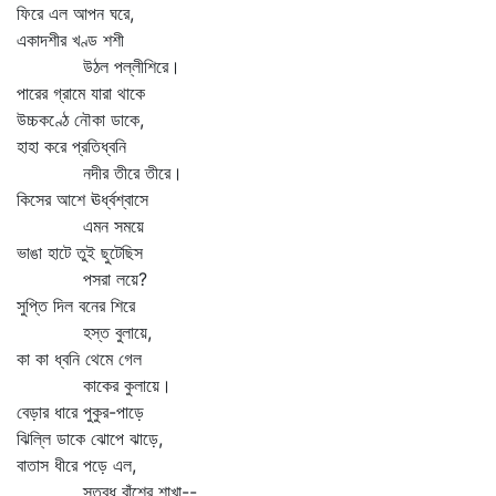
ফিরে এল আপন ঘরে,
একাদশীর খণ্ড শশী
উঠল পল্লীশিরে।
পারের গ্রামে যারা থাকে
উচ্চকণ্ঠে নৌকা ডাকে,
হাহা করে প্রতিধ্বনি
নদীর তীরে তীরে।
কিসের আশে ঊর্ধ্বশ্বাসে
এমন সময়ে
ভাঙা হাটে তুই ছুটেছিস
পসরা লয়ে?
সুপ্তি দিল বনের শিরে
হস্ত বুলায়ে,
কা কা ধ্বনি থেমে গেল
কাকের কুলায়ে।
বেড়ার ধারে পুকুর-পাড়ে
ঝিল্লি ডাকে ঝোপে ঝাড়ে,
বাতাস ধীরে পড়ে এল,
স্তব্ধ বাঁশের শাখা--