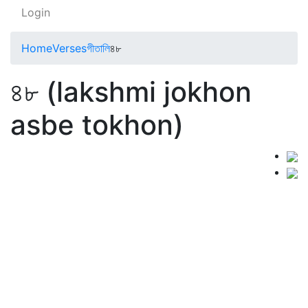
Login
Home
Verses
গীতালি
৪৮
৪৮ (lakshmi jokhon
asbe tokhon)