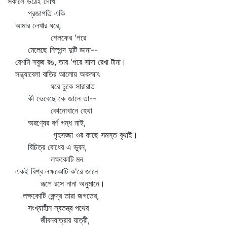
সকালে উঠেই দেখি
প্রজাপতি একি
আমার লেখার ঘরে,
শেলফের 'পরে
মেলেছে নিস্পন্দ দুটি ডানা--
রেশমি সবুজ রঙ, তার 'পরে সাদা রেখা টানা।
সন্ধ্যাবেলা বাতির আলোয় অকস্মাৎ
ঘরে ঢুকে সারারাত
কী ভেবেছে কে জানে তা--
কোনোখানে হেথা
অরণ্যের বর্ণ গন্ধ নাই,
গৃহসজ্জা ওর কাছে সমস্ত বৃথাই।
বিচিত্র বোধের এ ভুবন,
লক্ষকোটি মন
একই বিশ্ব লক্ষকোটি ক'রে জানে
রূপে রসে নানা অনুমানে।
লক্ষকোটি কেন্দ্র তারা জগতের,
সংখ্যাহীন স্বতন্ত্র পথের
জীবনযাত্রার যাত্রী,