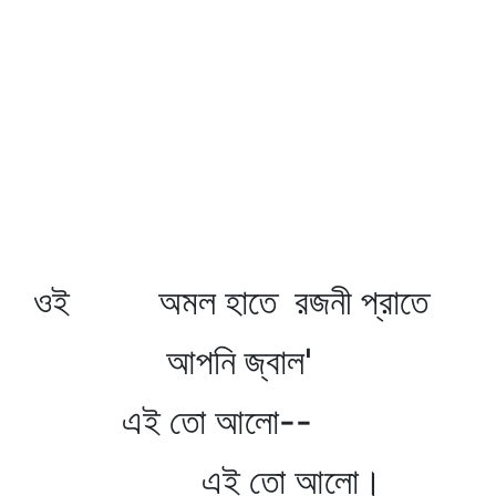
ওই অমল হাতে রজনী প্রাতে
আপনি জ্বাল'
এই তো আলো--
এই তো আলো।