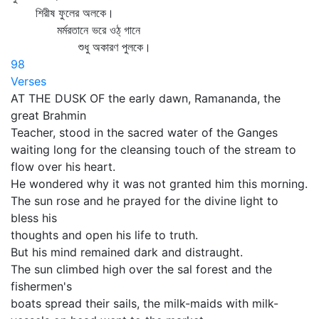
শিরীষ ফুলের অলকে।
মর্মরতানে ভরে ওঠ্‌ গানে
শুধু অকারণ পুলকে।
98
Verses
AT THE DUSK OF the early dawn, Ramananda, the
great Brahmin
Teacher, stood in the sacred water of the Ganges
waiting long for the cleansing touch of the stream to
flow over his heart.
He wondered why it was not granted him this morning.
The sun rose and he prayed for the divine light to
bless his
thoughts and open his life to truth.
But his mind remained dark and distraught.
The sun climbed high over the sal forest and the
fishermen's
boats spread their sails, the milk-maids with milk-