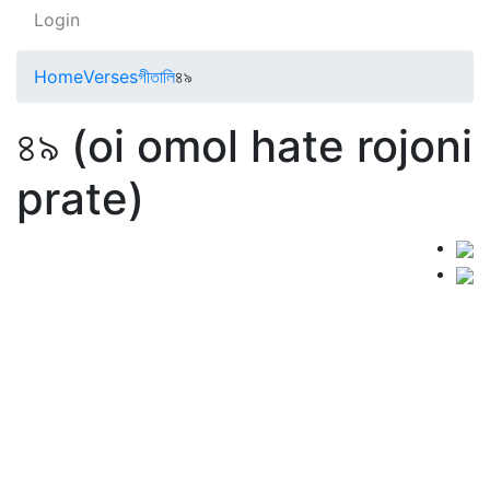
Login
Home
Verses
গীতালি
৪৯
৪৯ (oi omol hate rojoni
prate)