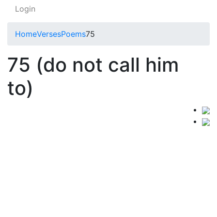
Login
Home
Verses
Poems
75
75 (do not call him
to)