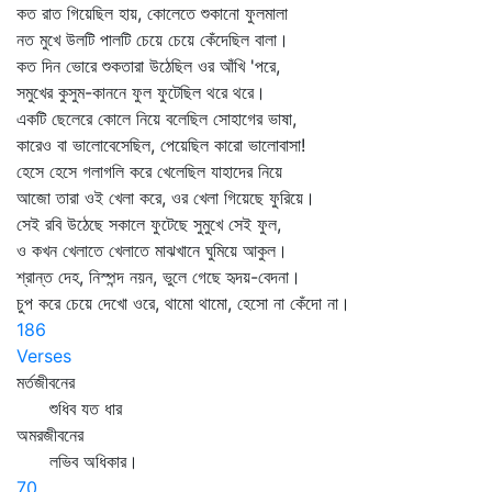
কত রাত গিয়েছিল হায়, কোলেতে শুকানো ফুলমালা
নত মুখে উলটি পালটি চেয়ে চেয়ে কেঁদেছিল বালা।
কত দিন ভোরে শুকতারা উঠেছিল ওর আঁখি 'পরে,
সমুখের কুসুম-কাননে ফুল ফুটেছিল থরে থরে।
একটি ছেলেরে কোলে নিয়ে বলেছিল সোহাগের ভাষা,
কারেও বা ভালোবেসেছিল, পেয়েছিল কারো ভালোবাসা!
হেসে হেসে গলাগলি করে খেলেছিল যাহাদের নিয়ে
আজো তারা ওই খেলা করে, ওর খেলা গিয়েছে ফুরিয়ে।
সেই রবি উঠেছে সকালে ফুটেছে সুমুখে সেই ফুল,
ও কখন খেলাতে খেলাতে মাঝখানে ঘুমিয়ে আকুল।
শ্রান্ত দেহ, নিস্পন্দ নয়ন, ভুলে গেছে হৃদয়-বেদনা।
চুপ করে চেয়ে দেখো ওরে, থামো থামো, হেসো না কেঁদো না।
186
Verses
মর্তজীবনের
শুধিব যত ধার
অমরজীবনের
লভিব অধিকার।
70