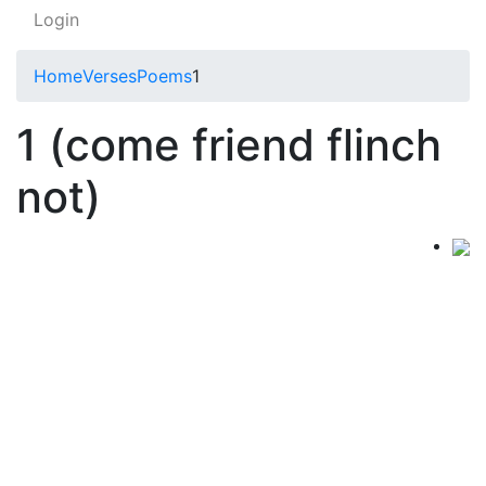
Login
Home
Verses
Poems
1
1 (come friend flinch
not)