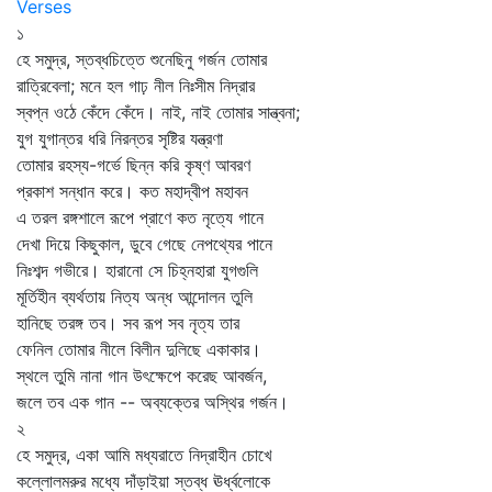
Verses
১
হে সমুদ্র, স্তব্ধচিত্তে শুনেছিনু গর্জন তোমার
রাত্রিবেলা; মনে হল গাঢ় নীল নিঃসীম নিদ্রার
স্বপ্ন ওঠে কেঁদে কেঁদে। নাই, নাই তোমার সান্ত্বনা;
যুগ যুগান্তর ধরি নিরন্তর সৃষ্টির যন্ত্রণা
তোমার রহস্য-গর্ভে ছিন্ন করি কৃষ্ণ আবরণ
প্রকাশ সন্ধান করে। কত মহাদ্বীপ মহাবন
এ তরল রঙ্গশালে রূপে প্রাণে কত নৃত্যে গানে
দেখা দিয়ে কিছুকাল, ডুবে গেছে নেপথ্যের পানে
নিঃশব্দ গভীরে। হারানো সে চিহ্নহারা যুগগুলি
মূর্তিহীন ব্যর্থতায় নিত্য অন্ধ আন্দোলন তুলি
হানিছে তরঙ্গ তব। সব রূপ সব নৃত্য তার
ফেনিল তোমার নীলে বিলীন দুলিছে একাকার।
স্থলে তুমি নানা গান উৎক্ষেপে করেছ আবর্জন,
জলে তব এক গান -- অব্যক্তের অস্থির গর্জন।
২
হে সমুদ্র, একা আমি মধ্যরাতে নিদ্রাহীন চোখে
কল্লোলমরুর মধ্যে দাঁড়াইয়া স্তব্ধ ঊর্ধ্বলোকে