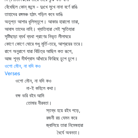
বেঁধেছিল কোন্‌ জন্মে - দুঃখে সুখে নানা বর্ণে রাঙি
তাহাদের রঙ্গমঞ্চ হঠাৎ পড়িল কবে ভাঙি
অতৃপ্ত আশার ধূলিস্তূপে। আকার হারালো তারা,
আবাস তাদের নাহি। খ্যাতিহারা সেই স্মৃতিহারা
সৃষ্টিছাড়া ব্যর্থ ব্যথা প্রাণের নিভৃত লীলাঘরে
কোণে কোণে ঘোরে শুধু মূর্তি-তরে, আশ্রয়ের তরে।
রাগে অনুরাগে যারা বিচিত্র আছিল কত রূপে,
আজ শূন্য দীর্ঘশ্বাস আঁধারে ফিরিছে চুপে চুপে।
ওগো মৌন, না যদি কও
Verses
ওগো মৌন, না যদি কও
না-ই কহিলে কথা।
বক্ষ ভরি বইব আমি
তোমার নীরবতা।
স্তব্ধ হয়ে রইব পড়ে,
রজনী রয় যেমন করে
জ্বালিয়ে তারা নিমেষহারা
ধৈর্যে অবনতা।