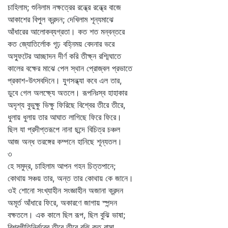
চাহিলাম; শুনিলাম নক্ষত্রের রন্ধ্রে রন্ধ্রে বাজে
আকাশের বিপুল ক্রন্দন; দেখিলাম শূন্যমাঝে
আঁধারের আলোকব্যগ্রতা। কত শত মন্বন্তরে
কত জ্যোতির্লোক গূঢ় বহ্নিময় বেদনার ভরে
অস্ফুটের আচ্ছাদন দীর্ণ করি তীক্ষ্ন রশ্মিঘাতে
কালের বক্ষের মাঝে পেল স্থান প্রোজ্বল প্রভাতে
প্রকাশ-উৎসবদিনে। যুগসন্ধ্যা কবে এল তার,
ডুবে গেল অলক্ষ্যে অতলে। রূপনিঃস্ব হাহাকার
অদৃশ্য বুভুক্ষু ভিক্ষু ফিরিছে বিশ্বের তীরে তীরে,
ধুলায় ধুলায় তার আঘাত লাগিছে ফিরে ফিরে।
ছিল যা প্রদীপ্তরূপে নানা ছন্দে বিচিত্র চঞ্চল
আজ অন্ধ তরঙ্গের কম্পনে হানিছে শূন্যতল।
৩
হে সমুদ্র, চাহিলাম আপন গহন চিত্তপানে;
কোথায় সঞ্চয় তার, অন্ত তার কোথায় কে জানে।
ওই শোনো সংখ্যাহীন সংজ্ঞাহীন অজানা ক্রন্দন
অমূর্ত আঁধারে ফিরে, অকারণে জাগায় স্পন্দন
বক্ষতলে। এক কালে ছিল রূপ, ছিল বুঝি ভাষা;
বিশ্বগীতিনির্ঝরের তীরে তীরে বুঝি কত বাসা