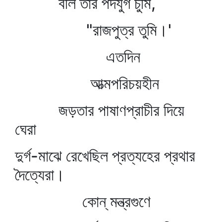
বলি তার পদযুগ চুমি,
"রাজপুত্র তুমি।'
এতদিন
আত্মপরিচয়হীন
জড়তার পাষাণপ্রাচীর দিয়ে
ঘেরা
দুর্গ-মাঝে রেখেছিল প্রত্যহের প্রথার
দৈত্যেরা।
কোন্‌ মন্ত্রগুণে