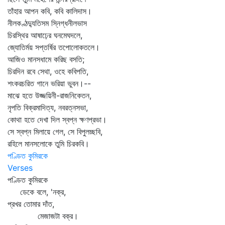
তাঁহার আপন কবি, কবি কালিদাস।
নীলকণ্ঠদ্যুতিসম স্নিগ্ধনীলভাস
চিরস্থির আষাঢ়ের ঘনমেঘদলে,
জ্যোতির্ময় সপ্তর্ষির তপোলোকতলে।
আজিও মানসধামে করিছ বসতি;
চিরদিন রবে সেথা, ওহে কবিপতি,
শংকরচরিত গানে ভরিয়া ভুবন।--
মাঝে হতে উজ্জয়িনী-রাজনিকেতন,
নৃপতি বিক্রমাদিত্য, নবরত্নসভা,
কোথা হতে দেখা দিল স্বপ্ন ক্ষণপ্রভা।
সে স্বপ্ন মিলায়ে গেল, সে বিপুলচ্ছবি,
রহিলে মানসলোকে তুমি চিরকবি।
পণ্ডিত কুমিরকে
Verses
পণ্ডিত কুমিরকে
ডেকে বলে, 'নক্র,
প্রখর তোমার দাঁত,
মেজাজটা বক্র।