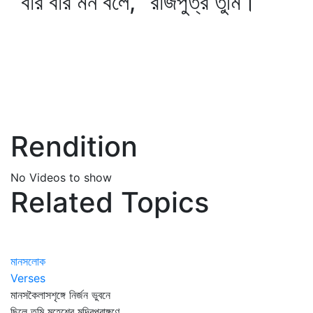
বার বার মন বলে, "রাজপুত্র তুমি।'
Rendition
No Videos to show
Related Topics
মানসলোক
Verses
মানসকৈলাসশৃঙ্গে নির্জন ভুবনে
ছিলে তুমি মহেশের মন্দিরপ্রাঙ্গণে