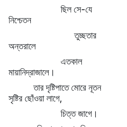
ছিল সে-যে
নিশ্চেতন
তুচ্ছতার
অন্তরালে
এতকাল
মায়ানিদ্রাজালে।
তার দৃষ্টিপাতে মোরে নূতন
সৃষ্টির ছোঁওয়া লাগে,
চিত্ত জাগে।