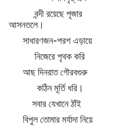
বন্দী রয়েছে পূজার
আসনতলে।
সাধারণজন-পরশ এড়ায়ে
নিজেরে পৃথক করি
আছ দিনরাত গৌরবগুরু
কঠিন মূর্তি ধরি।
সবার যেখানে ঠাঁই
বিপুল তোমার মর্যাদা নিয়ে