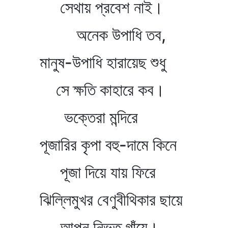
সেথায় প্রবেশ নাই।
অনেক উপাধি তব,
মানুষ-উপাধি হারায়েছ শুধু
সে ক্ষতি কাহারে কব।
ভক্তেরা মন্দিরে
পূজারির কৃপা বহু-দামে কিনে
পূজা দিয়ে যায় ফিরে
ঝিল্লিমুখর বেণুবীথিকার ছায়ে
আপন নিভৃত গাঁয়ে।