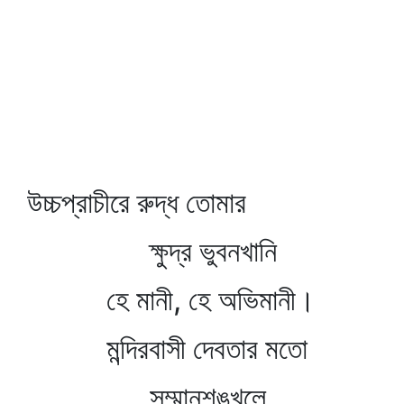
উচ্চপ্রাচীরে রুদ্ধ তোমার
ক্ষুদ্র ভুবনখানি
হে মানী, হে অভিমানী।
মন্দিরবাসী দেবতার মতো
সম্মানশৃঙ্খলে