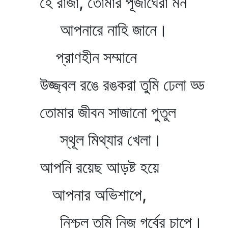
হে রাজা, তোমার পূজাঘেরা মন
আপনারে নাহি জানে।
প্রাণহীন সম্মানে
উজ্জ্বল রঙে রঙকরা তুমি ঢেলা ড্ড
তোমার জীবন সাজানো পুতুল
স্থূল মিথ্যার খেলা।
আপনি রয়েছ আড়ষ্ট হয়ে
আপনার অভিশাপে,
নিশ্চল তুমি নিজ গর্বের চাপে।