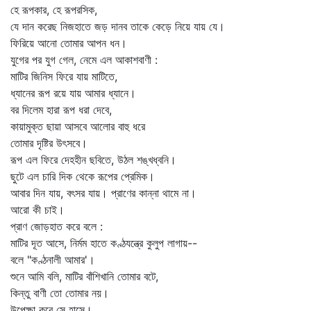
হে রূপকার, হে রূপরসিক,
যে দান করেছ নিজহাতে জড় দানব তাকে কেড়ে নিয়ে যায় যে।
ফিরিয়ে আনো তোমার আপন ধন।
যুগের পর যুগ গেল, নেমে এল আকাশবাণী :
মাটির জিনিস ফিরে যায় মাটিতে,
ধ্যানের রূপ রয়ে যায় আমার ধ্যানে।
বর দিলেম হারা রূপ ধরা দেবে,
কায়ামুক্ত ছায়া আসবে আলোর বাহু ধরে
তোমার দৃষ্টির উৎসবে।
রূপ এল ফিরে দেহহীন ছবিতে, উঠল শঙ্খধ্বনি।
ছুটে এল চারি দিক থেকে রূপের প্রেমিক।
আবার দিন যায়, বৎসর যায়। প্রাণের কান্না থামে না।
আরো কী চাই।
প্রাণ জোড়হাত করে বলে :
মাটির দূত আসে, নির্মম হাতে কণ্ঠযন্ত্রে কুলুপ লাগায়--
বলে "কণ্ঠনালী আমার'।
শুনে আমি বলি, মাটির বাঁশিখানি তোমার বটে,
কিন্তু বাণী তো তোমার নয়।
উপেক্ষা করে সে হাসে।