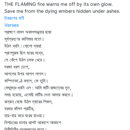
THE FLAMING fire warns me off by its own glow.
Save me from the dying embers hidden under ashes.
চিররূপের বাণী
Verses
প্রাঙ্গণে নামল অকালসন্ধ্যার ছায়া
সূর্যগ্রহণের কালিমার মতো।
উঠল ধ্বনি : খোলো দ্বার!
প্রাণপুরুষ ছিল ঘরের মধ্যে,
সে কেঁপে উঠল চমক খেয়ে।
দরজা ধরল চেপে,
আগলের উপর আগল লাগল।
কম্পিতকণ্ঠে বললে, কে তুমি।
মেঘমন্দ্র-ধ্বনি এল : আমি মাটি-রাজত্বের দূত,
সময় হয়েছে, এসেছি মাটির দেনা আদায় করতে।
ঝন্‌ঝন্‌ বেজে উঠল দ্বারের শিকল,
থরথর কাঁপল প্রাচীর,
হায়-হায় করে ঘরের হাওয়া।
নিশাচরের ডানার ঝাপট আকাশে আকাশে
নিশীথিনীর হৃৎকম্পনের মতো।