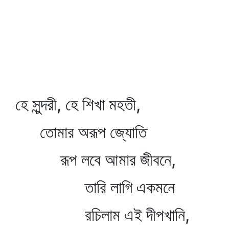
হে সুন্দরী, হে শিখা মহতী,
তোমার অরূপ জ্যোতি
রূপ লবে আমার জীবনে,
তারি লাগি একমনে
রচিলাম এই দীপখানি,