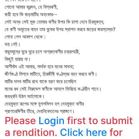
শোনো আমার ক্রন্দন, হে বিশ্ববাণী,
জয়ী হবে কি জড়মাটির অহংকার--
সেই অন্ধ সেই মূক তোমার বাণীর উপর কি চাপা দেবে চিরমূকত্ব,
যে বাণী অমৃতের বাহন তার বুকের উপর স্থাপন করবে জড়ের জয়স্তম্ভ?
শোনা গেল আকাশ থেকে :
ভয় নেই।
বায়ুসমুদ্রে ঘুরে ঘুরে চলে অশ্রুতবাণীর চক্রলহরী,
কিছুই হারায় না।
আশীর্বাদ এই আমার, সার্থক হবে মনের সাধনা;
জীর্ণকণ্ঠ মিশবে মাটিতে, চিরজীবী কণ্ঠস্বর বহন করবে বাণী।
মাটির দানব মাটির রথে যাকে হরণ করে চলেছিল
মনের রথ সেই নিরুদ্দেশ বাণীকে আনলে ফিরিয়ে কণ্ঠহীন গানে।
জয়ধ্বনি উঠল মর্তলোকে।
দেহমুক্ত রূপের সঙ্গে যুগলমিলন হল দেহমুক্ত বাণীর
প্রাণতরঙ্গিণীর তীরে, দেহনিকেতনের প্রাঙ্গণে।
Please
Login
first to submit
a rendition.
Click here
for