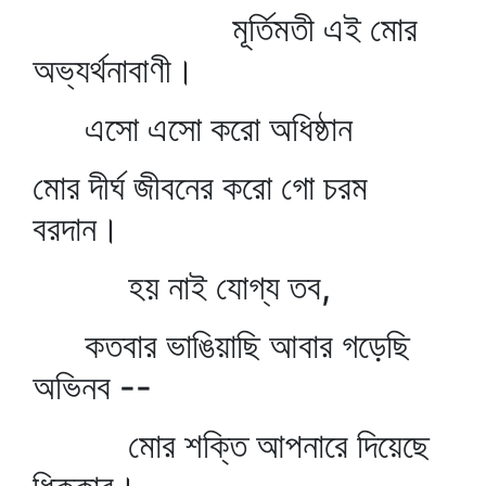
মূর্তিমতী এই মোর
অভ্যর্থনাবাণী।
এসো এসো করো অধিষ্ঠান
মোর দীর্ঘ জীবনের করো গো চরম
বরদান।
হয় নাই যোগ্য তব,
কতবার ভাঙিয়াছি আবার গড়েছি
অভিনব --
মোর শক্তি আপনারে দিয়েছে