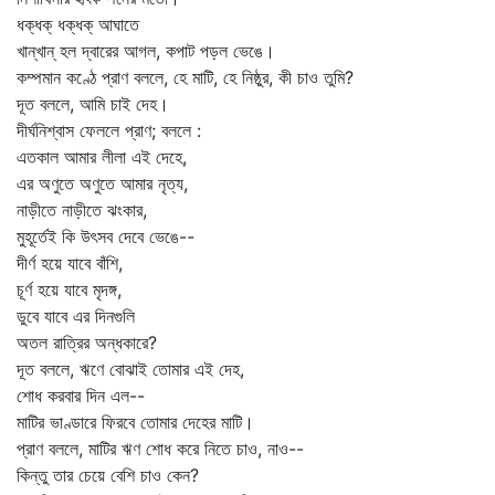
ধক্‌ধক্‌ ধক্‌ধক্‌ আঘাতে
খান্‌খান্‌ হল দ্বারের আগল, কপাট পড়ল ভেঙে।
কম্পমান কণ্ঠে প্রাণ বললে, হে মাটি, হে নিষ্ঠুর, কী চাও তুমি?
দূত বললে, আমি চাই দেহ।
দীর্ঘনিশ্বাস ফেললে প্রাণ; বললে :
এতকাল আমার লীলা এই দেহে,
এর অণুতে অণুতে আমার নৃত্য,
নাড়ীতে নাড়ীতে ঝংকার,
মুহূর্তেই কি উৎসব দেবে ভেঙে--
দীর্ণ হয়ে যাবে বাঁশি,
চূর্ণ হয়ে যাবে মৃদঙ্গ,
ডুবে যাবে এর দিনগুলি
অতল রাত্রির অন্ধকারে?
দূত বললে, ঋণে বোঝাই তোমার এই দেহ,
শোধ করবার দিন এল--
মাটির ভাণ্ডারে ফিরবে তোমার দেহের মাটি।
প্রাণ বললে, মাটির ঋণ শোধ করে নিতে চাও, নাও--
কিন্তু তার চেয়ে বেশি চাও কেন?