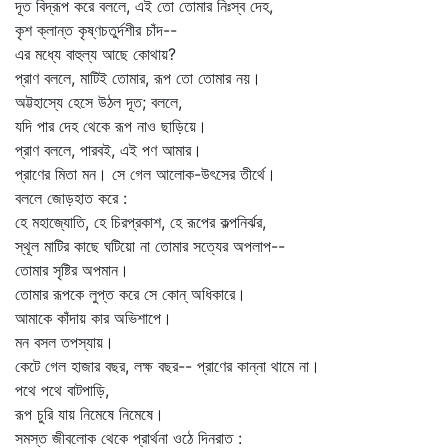
দূত বিদ্রূপ করে বললে, এই তো তোমার নিঃস্ব দেহ,
কৃশ ক্লান্ত কৃষ্ণচতুর্দশীর চাঁদ--
এর মধ্যে বাহুল্য আছে কোথায়?
প্রাণ বললে, মাটিই তোমার, রূপ তো তোমার নয়।
অট্টহাস্যে হেসে উঠল দূত; বললে,
যদি পার দেহ থেকে রূপ নাও ছাড়িয়ে।
প্রাণ বললে, পারবই, এই পণ আমার।
প্রাণের মিতা মন। সে গেল আলোক-উৎসের তীর্থে।
বললে জোড়হাত করে :
হে মহাজ্যোতি, হে চিরপ্রকাশ, হে রূপের কল্পনির্ঝর,
স্থূল মাটির কাছে ঘটিয়ো না তোমার সত্যের অপলাপ--
তোমার সৃষ্টির অপমান।
তোমার রূপকে লুপ্ত করে সে কোন্‌ অধিকারে।
আমাকে কাঁদায় কার অভিশাপে।
মন বসল তপস্যায়।
কেটে গেল হাজার বছর, লক্ষ বছর-- প্রাণের কান্না থামে না।
পথে পথে বাটপাড়ি,
রূপ চুরি যায় নিমেষে নিমেষে।
সমস্ত জীবলোক থেকে প্রার্থনা ওঠে দিনরাত :