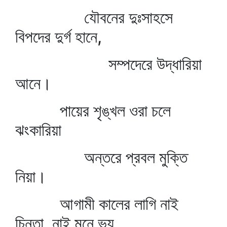
যৌবনের দুঃসাহসে
বিপদের দুর্গ হানে,
সম্পদেরে উদ্ধারিয়া
আনে।
পায়ের শৃঙ্খল ওরা চলে
ঝংকারিয়া
অন্তরে প্রবল মুক্তি
নিয়া।
আগামী কালের লাগি নাই
চিন্তা, নাই মনে ভয়,