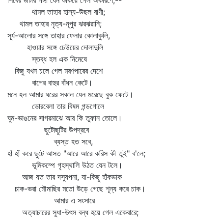
শিবের জটার গঙ্গা যেন শুকিয়ে গেল অকারণে;--
থামল তাহার হাস্য-উছল বাণী;
থামল তাহার নৃত্য-নূপুর ঝরঝরানি;
সূর্য-আলোর সঙ্গে তাহার ফেনার কোলাকুলি,
হাওয়ার সঙ্গে ঢেউয়ের দোলাদুলি
স্তব্ধ হল এক নিমেষে
বিজু যখন চলে গেল মরণপারের দেশে
বাপের বাহুর বাঁধন কেটে।
মনে হল আমার ঘরের সকাল যেন মরেছে বুক ফেটে।
ভোরবেলা তার বিষম গন্ডগোলে
ঘুম-ভাঙনের সাগরমাঝে আর কি তুফান তোলে।
ছুটোছুটির উপদ্রবে
ব্যস্ত হত সবে,
হাঁ হাঁ করে ছুটে আসত "আরে আরে করিস কী তুই" ব'লে;
ভূমিকম্পে গৃহস্থালি উঠত যেন টলে।
আজ যত তার দস্যুপনা, যা-কিছু হাঁকডাক
চাক-ভরা মৌমাছির মতো উড়ে গেছে শূন্য করে চাক।
আমার এ সংসারে
অত্যাচারের সুধা-উৎস বন্ধ হয়ে গেল একেবারে;