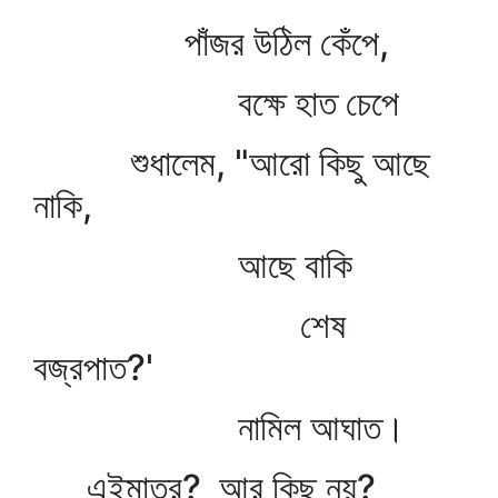
পাঁজর উঠিল কেঁপে,
বক্ষে হাত চেপে
শুধালেম, "আরো কিছু আছে
নাকি,
আছে বাকি
শেষ
বজ্রপাত?'
নামিল আঘাত।
এইমাত্র? আর কিছু নয়?