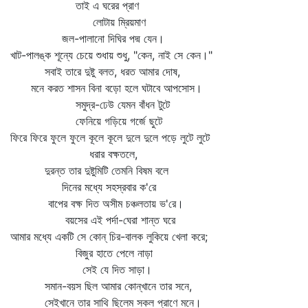
তাই এ ঘরের প্রাণ
লোটায় ম্রিয়মাণ
জল-পালানো দিঘির পদ্ম যেন।
খাট-পালঙ্ক শূন্যে চেয়ে শুধায় শুধু, "কেন, নাই সে কেন।"
সবাই তারে দুষ্টু বলত, ধরত আমার দোষ,
মনে করত শাসন বিনা বড়ো হলে ঘটাবে আপসোস।
সমুদ্র-ঢেউ যেমন বাঁধন টুটে
ফেনিয়ে গড়িয়ে গর্জে ছুটে
ফিরে ফিরে ফুলে ফুলে কূলে কূলে দুলে দুলে পড়ে লুটে লুটে
ধরার বক্ষতলে,
দুরন্ত তার দুষ্টুমিটি তেমনি বিষম বলে
দিনের মধ্যে সহস্রবার ক'রে
বাপের বক্ষ দিত অসীম চঞ্চলতায় ভ'রে।
বয়সের এই পর্দা-ঘেরা শান্ত ঘরে
আমার মধ্যে একটি সে কোন্‌ চির-বালক লুকিয়ে খেলা করে;
বিজুর হাতে পেলে নাড়া
সেই যে দিত সাড়া।
সমান-বয়স ছিল আমার কোন্‌খানে তার সনে,
সেইখানে তার সাথি ছিলেম সকল প্রাণে মনে।