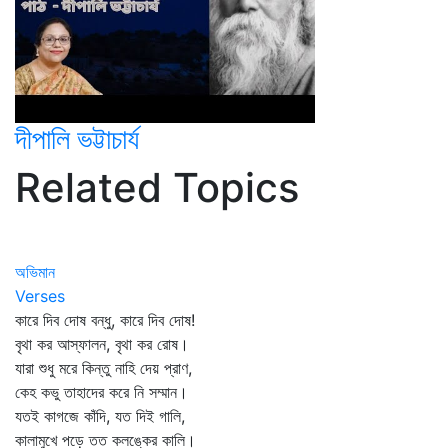
দীপালি ভট্টাচার্য
Related Topics
অভিমান
Verses
কারে দিব দোষ বন্ধু, কারে দিব দোষ!
বৃথা কর আস্ফালন, বৃথা কর রোষ।
যারা শুধু মরে কিন্তু নাহি দেয় প্রাণ,
কেহ কভু তাহাদের করে নি সম্মান।
যতই কাগজে কাঁদি, যত দিই গালি,
কালামুখে পড়ে তত কলঙ্কের কালি।