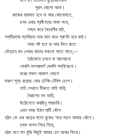
মনে হল এতদিনে বুড়োবয়সখানা
পুরল ষোলো আনা।
কাজের ব্যাঘাত হবে না আর কোনোমতে,
চলব এবার প্রবীণতার পাকা পথে,
লক্ষ্য করে বৈতরণীর ঘাট,
গম্ভীরতার স্তম্ভিত ভার বহন করে প্রাণটা হবে কাঠ।
সময় নষ্ট হবে না আর দিনে রাতে
দৌড়াবে মন লেখার খাতার শুকনো পাতে পাতে,--
বৈঠকেতে চলবে না আলোচনা
কেবলি সৎপরামর্শ কেবলি সদ্‌বিবেচনা।
ঘরের সকল আকাশ ব্যেপে
দারুণ শূন্য রয়েছে মোর চৌকি-টেবিল চেপে।
তাই সেখানে টিকতে নাহি পারি;
বৈরাগ্যে মন ভারি,
উঠোনেতে করছিনু পায়চারি।
এমন সময় উঠল মাটি কেঁপে
হঠাৎ কে এক ঝড়ের মতো বুকের 'পরে পড়ল আমায় ঝেঁপে।
চমক লাগল শিরে শিরে,
হঠাৎ মনে হল বুঝি বিজুই আমার এল আবার ফিরে।