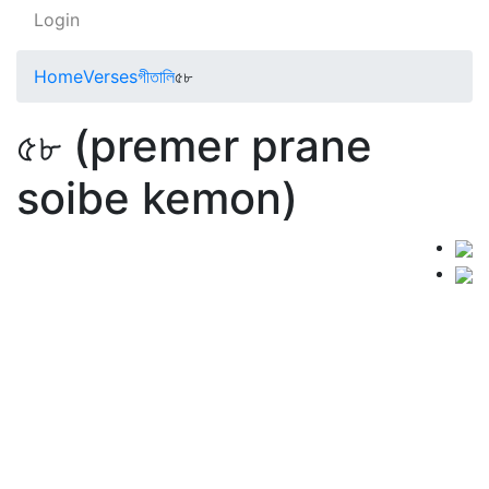
Login
Home
Verses
গীতালি
৫৮
৫৮ (premer prane
soibe kemon)