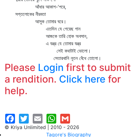
আঁধার আকাশ-'পরে,
সপ্তলোকের নীরবতা
আসুক তোমার ঘরে।
এতদিন যে গেয়েছ গান
আজকে তারি হোক অবসান,
এ যন্ত্র যে তোমার যন্ত্র
সেই কথাটাই ভোলো।
সেতারখানি নূতন বেঁধে তোলো।
Please
Login
first to submit
a rendition.
Click here
for
help.
© Kriya Unlimited | 2010 - 2026
Tagore's Biography