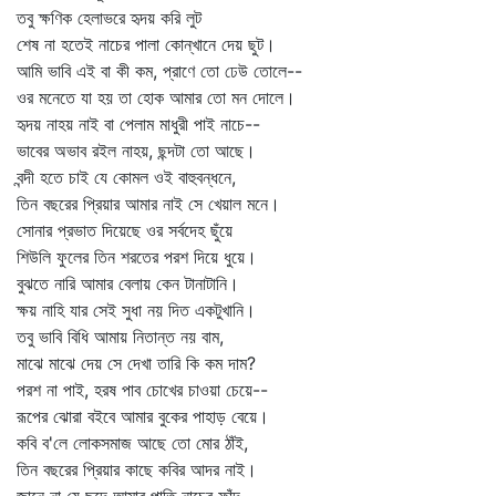
তবু ক্ষণিক হেলাভরে হৃদয় করি লুট
শেষ না হতেই নাচের পালা কোন্‌খানে দেয় ছুট।
আমি ভাবি এই বা কী কম, প্রাণে তো ঢেউ তোলে--
ওর মনেতে যা হয় তা হোক আমার তো মন দোলে।
হৃদয় নাহয় নাই বা পেলাম মাধুরী পাই নাচে--
ভাবের অভাব রইল নাহয়, ছন্দটা তো আছে।
বন্দী হতে চাই যে কোমল ওই বাহুবন্ধনে,
তিন বছরের প্রিয়ার আমার নাই সে খেয়াল মনে।
সোনার প্রভাত দিয়েছে ওর সর্বদেহ ছুঁয়ে
শিউলি ফুলের তিন শরতের পরশ দিয়ে ধুয়ে।
বুঝতে নারি আমার বেলায় কেন টানাটানি।
ক্ষয় নাহি যার সেই সুধা নয় দিত একটুখানি।
তবু ভাবি বিধি আমায় নিতান্ত নয় বাম,
মাঝে মাঝে দেয় সে দেখা তারি কি কম দাম?
পরশ না পাই, হরষ পাব চোখের চাওয়া চেয়ে--
রূপের ঝোরা বইবে আমার বুকের পাহাড় বেয়ে।
কবি ব'লে লোকসমাজ আছে তো মোর ঠাঁই,
তিন বছরের প্রিয়ার কাছে কবির আদর নাই।