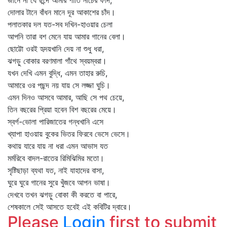
জানে না যে ছন্দে আমার পাতি নাচের ফাঁদ,
দোলার টানে বাঁধন মানে দূর আকাশের চাঁদ।
পলাতকার দল যত-সব দখিন-হাওয়ার চেলা
আপনি তারা বশ মেনে যায় আমার গানের বেলা।
ছোট্টো ওরই হৃদয়খানি দেয় না শুধু ধরা,
ঝগড়ু বোকার বরণমালা গাঁথে স্বয়ম্বরা।
যখন দেখি এমন বুদ্ধি, এমন তাহার রুচি,
আমারে ওর পছন্দ নয় যায় সে লজ্জা ঘুচি।
এমন দিনও আসবে আমার, আছি সে পথ চেয়ে,
তিন বছরের প্রিয়া হবেন বিশ বছরের মেয়ে।
স্বর্গ-ভোলা পারিজাতের গন্ধখানি এসে
খ্যাপা হাওয়ায় বুকের ভিতর ফিরবে ভেসে ভেসে।
কথায় যারে যায় না ধরা এমন আভাস যত
মর্মরিবে বাদল-রাতের রিমিঝিমির মতো।
সৃষ্টিছাড়া ব্যথা যত, নাই যাহাদের বাসা,
ঘুরে ঘুরে গানের সুরে খুঁজবে আপন ভাষা।
দেখবে তখন ঝগড়ু বোকা কী করতে বা পারে,
শেষকালে সেই আসতে হবেই এই কবিটির দ্বারে।
Please
Login
first to submit