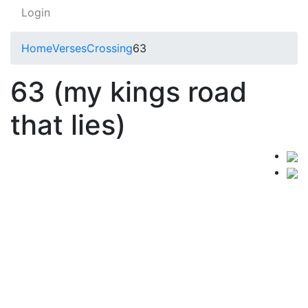
Login
Home
Verses
Crossing
63
63 (my kings road
that lies)