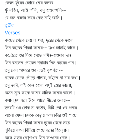
কেবল ফুঁয়ের জোরে মোর কলরব।
ফুঁ কহিল, আমি ফাঁকি, শুধু হাওয়াখানি--
যে জন বাজায় তারে কেহ নাহি জানি।
তৃতীয়া
Verses
কাছের থেকে দেয় না ধরা, দূরের থেকে ডাকে
তিন বছরের প্রিয়া আমার-- দুঃখ জানাই কাকে।
কণ্ঠেতে ওর দিয়ে গেছে দখিন-হাওয়ার দান
তিন বসন্তে দোয়েল শ্যামার তিন বছরের গান।
তবু কেন আমারে ওর এতই কৃপণতা--
বারেক ডেকে দৌড়ে পালায়, কইতে না চায় কথা।
তবু ভাবি, যাই কেন হোক অদৃষ্ট মোর ভালো,
অমন সুরে ডাকে আমার মানিক আমার আলো।
কপাল মন্দ হলে টানে আরো নীচের তলায়--
হৃদয়টি ওর হোক না কঠোর, মিষ্টি তো ওর গলায়।
আলো যেমন চমকে বেড়ায় আমলকীর ওই গাছে
তিন বছরের প্রিয়া আমার দূরের থেকে নাচে।
লুকিয়ে কখন বিলিয়ে গেছে বনের হিল্লোল
অঙ্গে উহার বেণুশাখার তিন ফাগুনের দোল।