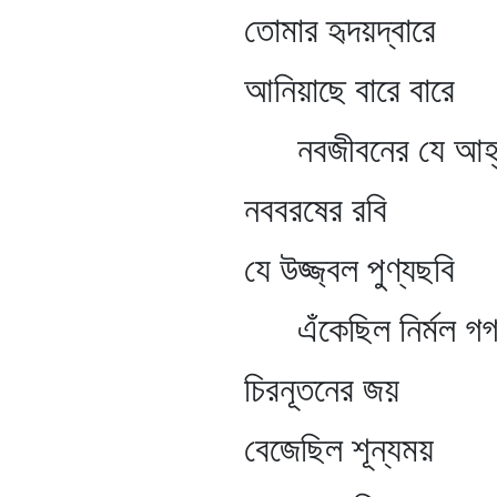
তোমার হৃদয়দ্বারে
আনিয়াছে বারে বারে
নবজীবনের যে আহ্ব
নববরষের রবি
যে উজ্জ্বল পুণ্যছবি
এঁকেছিল নির্মল গগন
চিরনূতনের জয়
বেজেছিল শূন্যময়