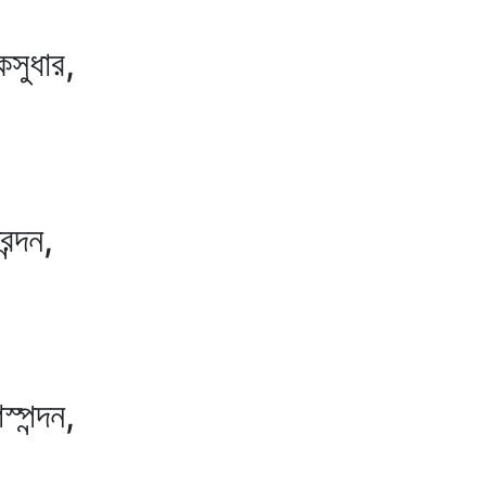
ধার,
দন,
ন্দন,