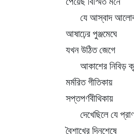
পেয়েছ বিস্মিত মনে
যে আস্বাদ আলোকসু
আষাঢ়ের পুঞ্জমেঘে
যখন উঠিত জেগে
আকাশের নিবিড় ক্রন্
মর্মরিত গীতিকায়
সপ্তপর্ণবীথিকায়
দেখেছিলে যে প্রাণস্প
বৈশাখের দিনশেষে