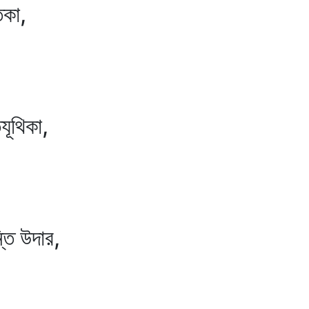
কা,
থিকা,
 উদার,