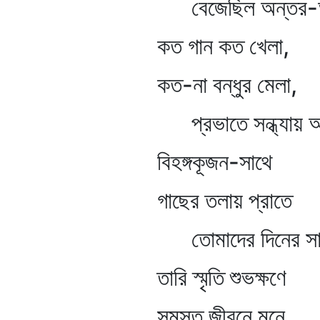
বেজেছিল অন্তর-অঙ্
কত গান কত খেলা,
কত-না বন্ধুর মেলা,
প্রভাতে সন্ধ্যায় আর
বিহঙ্গকূজন-সাথে
গাছের তলায় প্রাতে
তোমাদের দিনের সাধ
তারি স্মৃতি শুভক্ষণে
সমস্ত জীবনে মনে