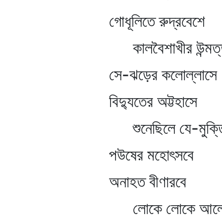
গোধূলিতে রুদ্রবেশে
কালবৈশাখীর উন্মত্ত
সে-ঝড়ের কলোল্লাসে
বিদ্যুতের অট্টহাসে
শুনেছিলে যে-মুক্তিব
পউষের মহোৎসবে
অনাহত বীণারবে
লোকে লোকে আলোকে