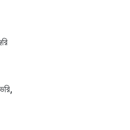
রি
রি,