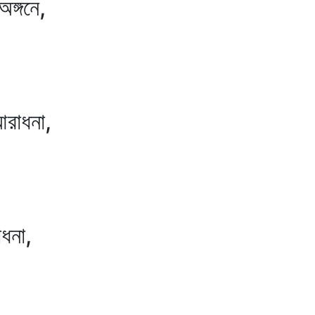
গনে,
াধনা,
না,