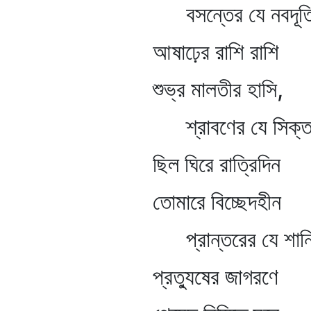
বসন্তের যে নবদূতি
আষাঢ়ের রাশি রাশি
শুভ্র মালতীর হাসি,
শ্রাবণের যে সিক্তযূ
ছিল ঘিরে রাত্রিদিন
তোমারে বিচ্ছেদহীন
প্রান্তরের যে শান্তি
প্রত্যুষের জাগরণে