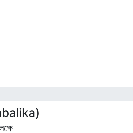
mbalika)
ক্ষে