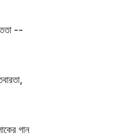
তা --
ারতা,
র গান