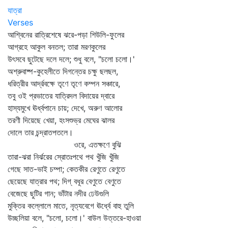
যাত্রা
Verses
আশ্বিনের রাত্রিশেষে ঝরে-পড়া শিউলি-ফুলের
আগ্রহে আকুল বনতল; তারা মরণকুলের
উৎসবে ছুটেছে দলে দলে; শুধু বলে, "চলো চলো।'
অশ্রুবাষ্প-কুহেলীতে দিগন্তের চক্ষু ছলছল,
ধরিত্রীর আর্দ্রবক্ষে তৃণে তৃণে কম্পন সঞ্চারে,
তবু ওই প্রভাতের যাত্রিদল বিদায়ের দ্বারে
হাস্যমুখে ঊর্ধ্বপানে চায়; দেখে, অরুণ আলোর
তরণী দিয়েছে খেয়া, হংসশুভ্র মেঘের ঝালর
দোলে তার চন্দ্রাতপতলে।
ওরে, এতক্ষণে বুঝি
তারা-ঝরা নির্ঝরের স্রোতঃপথে পথ খুঁজি খুঁজি
গেছে সাত-ভাই চম্পা; কেতকীর রেণুতে রেণুতে
ছেয়েছে যাত্রার পথ; দিগ্‌ বধূর বেণুতে বেণুতে
বেজেছে ছুটির গান; ভাঁটার নদীর ঢেউগুলি
মুক্তির কল্লোলে মাতে, নৃত্যবেগে ঊর্ধ্বে বাহু তুলি
উচ্ছলিয়া বলে, "চলো, চলো।' বাউল উত্তরে-হাওয়া