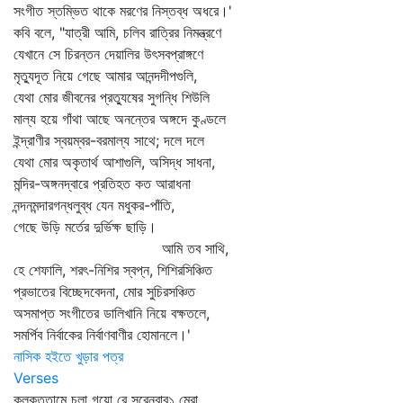
সংগীত স্তম্ভিত থাকে মরণের নিস্তব্ধ অধরে।'
কবি বলে, "যাত্রী আমি, চলিব রাত্রির নিমন্ত্রণে
যেখানে সে চিরন্তন দেয়ালির উৎসবপ্রাঙ্গণে
মৃত্যুদূত নিয়ে গেছে আমার আনন্দদীপগুলি,
যেথা মোর জীবনের প্রত্যুষের সুগন্ধি শিউলি
মাল্য হয়ে গাঁথা আছে অনন্তের অঙ্গদে কুণ্ডলে
ইন্দ্রাণীর স্বয়ম্বর-বরমাল্য সাথে; দলে দলে
যেথা মোর অকৃতার্থ আশাগুলি, অসিদ্ধ সাধনা,
মন্দির-অঙ্গনদ্বারে প্রতিহত কত আরাধনা
নন্দনমন্দারগন্ধলুব্ধ যেন মধুকর-পাঁতি,
গেছে উড়ি মর্তের দুর্ভিক্ষ ছাড়ি।
আমি তব সাথি,
হে শেফালি, শরৎ-নিশির স্বপ্ন, শিশিরসিঞ্চিত
প্রভাতের বিচ্ছেদবেদনা, মোর সুচিরসঞ্চিত
অসমাপ্ত সংগীতের ডালিখানি নিয়ে বক্ষতলে,
সমর্পিব নির্বাকের নির্বাণবাণীর হোমানলে।'
নাসিক হইতে খুড়ার পত্র
Verses
কলকত্তামে চলা গয়ো রে সুরেনবাবু১ মেরা,