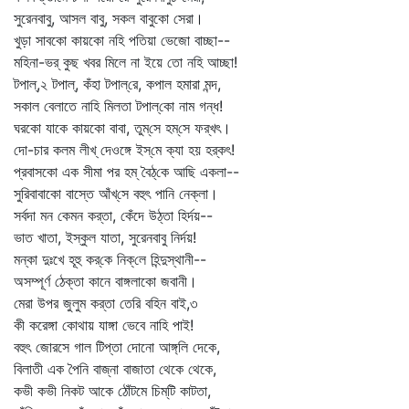
সুরেনবাবু, আসল বাবু, সকল বাবুকো সেরা।
খুড়া সাবকো কায়কো নহি পতিয়া ভেজো বাচ্ছা--
মহিনা-ভর্‌ কুছ খবর মিলে না ইয়ে তো নহি আচ্ছা!
টপাল্‌,২ টপাল্‌, কঁহা টপাল্‌রে, কপাল হমারা মন্দ,
সকাল বেলাতে নাহি মিলতা টপাল্‌কো নাম গন্ধ!
ঘরকো যাকে কায়কো বাবা, তুম্‌সে হম্‌সে ফর্‌খৎ।
দো-চার কলম লীখ্‌ দেওঙ্গে ইস্‌মে ক্যা হয় হর্‌কৎ!
প্রবাসকো এক সীমা পর হম্‌ বৈঠ্‌কে আছি একলা--
সুরিবাবাকো বাস্তে আঁখ্‌সে বহুৎ পানি নেক্‌লা।
সর্বদা মন কেমন কর্‌তা, কেঁদে উঠ্‌তা হির্দয়--
ভাত খাতা, ইস্কুল যাতা, সুরেনবাবু নির্দয়!
মন্‌কা দুঃখে হূহু কর্‌কে নিক্‌লে হিন্দুস্থানী--
অসম্পূর্ণ ঠেক্‌তা কানে বাঙ্গলাকো জবানী।
মেরা উপর জুলুম কর্‌তা তেরি বহিন বাই,৩
কী করেঙ্গা কোথায় যাঙ্গা ভেবে নাহি পাই!
বহুৎ জোরসে গাল টিপ্‌তা দোনো আঙ্গ্‌লি দেকে,
বিলাতী এক পৈনি বাজ্‌না বাজাতা থেকে থেকে,
কভী কভী নিকট আকে ঠোঁটমে চিম্‌টি কাটতা,