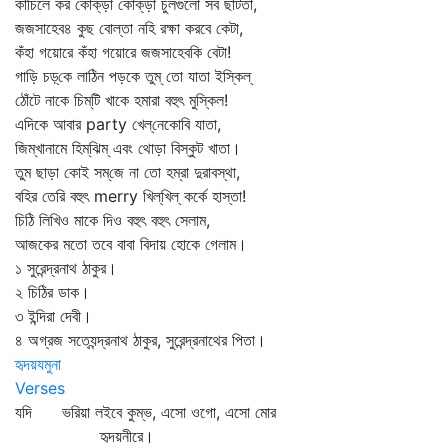
কাঁচিলে কর কোঁক্‌ড়া কোঁক্‌ড়া চুলগুলো সব ছাঁটতা,
জজসাহেব৪ কুছ বোল্‌তা নহি রক্ষা করবে কেটা,
কঁহা গয়োরে কঁহা গয়োরে জজসাহেবকি বেটা!
গাড়ি চড়্‌কে লাঠিন পড়কে তুম্‌ তো যাতা ইস্কিল্‌
ঠোঁটে নাকে চিম্‌টি খাকে হমারা বহুৎ মুস্কিল!
এদিকে আবার party খেল্‌নেকোবি যাতা,
জিম্‌খানামে হিম্‌ঝিম্‌ এবং থোড়া বিস্কুট খাতা।
তুম ছাড়া কোই সম্‌জে না তো হম্‌রা দুরাবস্থা,
বহির তেরি বহুৎ merry খিল্‌খিল্‌ কর্কে হাস্তা!
চিঠি লিখিও মাকে দিও বহুৎ বহুৎ সেলাম,
আজকের মতো তবে বাবা বিদায় হোকে গেলাম।
১ সুরেন্দ্রনাথ ঠাকুর।
২ চিঠির ডাক।
৩ ইন্দিরা দেবী।
৪ অগ্রজ সত্যেন্দ্রনাথ ঠাকুর, সুরেন্দ্রনাথের পিতা।
হৃদয়যমুনা
Verses
যদি ভরিয়া লইবে কুম্ভ, এসো ওগো, এসো মোর
হৃদয়নীরে।