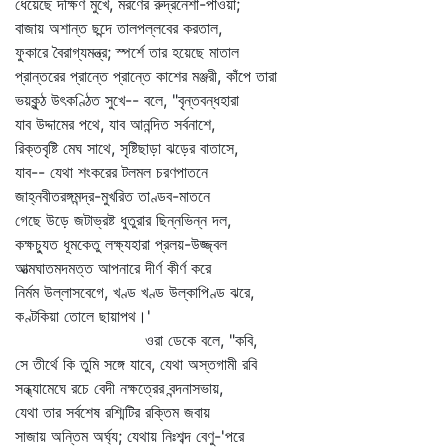
ধেয়েছে দক্ষিণ মুখে, মরণের রুদ্রনেশা-পাওয়া;
বাজায় অশান্ত ছন্দে তালপল্লবের করতাল,
ফুকারে বৈরাগ্যমন্ত্র; স্পর্শে তার হয়েছে মাতাল
প্রান্তরের প্রান্তে প্রান্তে কাশের মঞ্জরী, কাঁপে তারা
ভয়কুন্ঠ উৎকণ্ঠিত সুখে-- বলে, "বৃন্তবন্ধহারা
যাব উদ্দামের পথে, যাব আনন্দিত সর্বনাশে,
রিক্তবৃষ্টি মেঘ সাথে, সৃষ্টিছাড়া ঝড়ের বাতাসে,
যাব-- যেথা শংকরের টলমল চরণপাতনে
জাহ্নবীতরঙ্গমন্দ্র-মুখরিত তাণ্ডব-মাতনে
গেছে উড়ে জটাভ্রষ্ট ধুতুরার ছিন্নভিন্ন দল,
কক্ষচ্যুত ধূমকেতু লক্ষ্যহারা প্রলয়-উজ্জ্বল
আত্মঘাতমদমত্ত আপনারে দীর্ণ কীর্ণ করে
নির্মম উল্লাসবেগে, খণ্ড খণ্ড উল্কাপিণ্ড ঝরে,
কণ্টকিয়া তোলে ছায়াপথ।'
ওরা ডেকে বলে, "কবি,
সে তীর্থে কি তুমি সঙ্গে যাবে, যেথা অস্তগামী রবি
সন্ধ্যামেঘে রচে বেদী নক্ষত্রের বন্দনাসভায়,
যেথা তার সর্বশেষ রশ্মিটির রক্তিম জবায়
সাজায় অন্তিম অর্ঘ্য; যেথায় নিঃশব্দ বেণু-'পরে