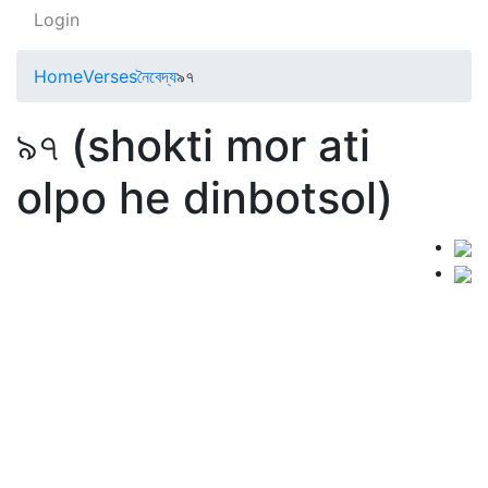
Login
Home
Verses
নৈবেদ্য
৯৭
৯৭ (shokti mor ati
olpo he dinbotsol)