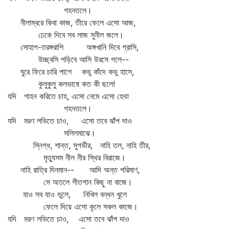
গহনতলে।
নীলাম্বরে কিবা কাজ, তীরে ফেলে এসো আজ,
ঢেকে দিবে সব লাজ সুনীল জলে।
সোহাগ-তরঙ্গরাশি অঙ্গখানি দিবে গ্রাসি,
উচ্ছ্বসি পড়িবে আসি উরসে গলে--
ঘুরে ফিরে চারি পাশে কভু কাঁদে কভু হাসে,
কুলুকুলু কলভাষে কত কী ছলে!
যদি গাহন করিতে চাহ, এসো নেমে এসো হেথা
গহনতলে।
যদি মরণ লভিতে চাও, এসো তবে ঝাঁপ দাও
সলিলমাঝে।
স্নিগ্ধ, শান্ত, সুগভীর, নাহি তল, নাহি তীর,
মৃত্যুসম নীল নীর স্থির বিরাজে।
নাহি রাত্রি দিনমান-- আদি অন্ত পরিমাণ,
সে অতলে গীতগান কিছু না বাজে।
যাও সব যাও ভুলে, নিখিল বন্ধন খুলে
ফেলে দিয়ে এসো কূলে সকল কাজে।
যদি মরণ লভিতে চাও, এসো তবে ঝাঁপ দাও