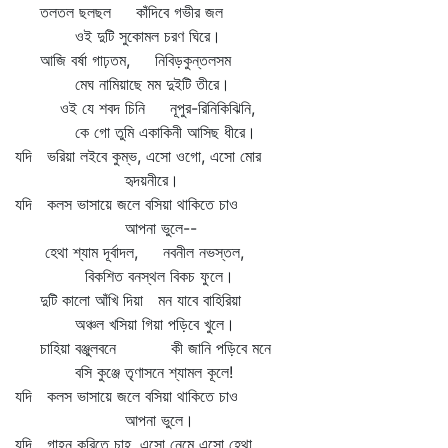
তলতল ছলছল কাঁদিবে গভীর জল
ওই দুটি সুকোমল চরণ ঘিরে।
আজি বর্ষা গাঢ়তম, নিবিড়কুন্তলসম
মেঘ নামিয়াছে মম দুইটি তীরে।
ওই যে শবদ চিনি নূপুর-রিনিকিঝিনি,
কে গো তুমি একাকিনী আসিছ ধীরে।
যদি ভরিয়া লইবে কুম্ভ, এসো ওগো, এসো মোর
হৃদয়নীরে।
যদি কলস ভাসায়ে জলে বসিয়া থাকিতে চাও
আপনা ভুলে--
হেথা শ্যাম দূর্বাদল, নবনীল নভস্তল,
বিকশিত বনস্থল বিকচ ফুলে।
দুটি কালো আঁখি দিয়া মন যাবে বাহিরিয়া
অঞ্চল খসিয়া গিয়া পড়িবে খুলে।
চাহিয়া বঞ্জুলবনে কী জানি পড়িবে মনে
বসি কুঞ্জে তৃণাসনে শ্যামল কূলে!
যদি কলস ভাসায়ে জলে বসিয়া থাকিতে চাও
আপনা ভুলে।
যদি গাহন করিতে চাহ, এসো নেমে এসো হেথা